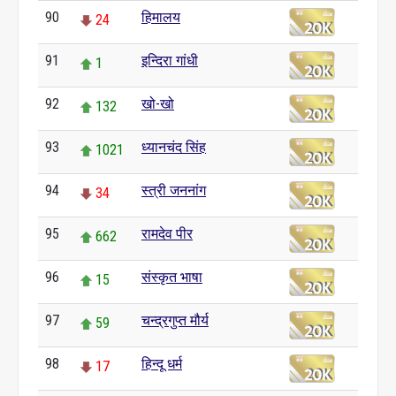
90
हिमालय
24
91
इन्दिरा गांधी
1
92
खो-खो
132
93
ध्यानचंद सिंह
1021
94
स्त्री जननांग
34
95
रामदेव पीर
662
96
संस्कृत भाषा
15
97
चन्द्रगुप्त मौर्य
59
98
हिन्दू धर्म
17