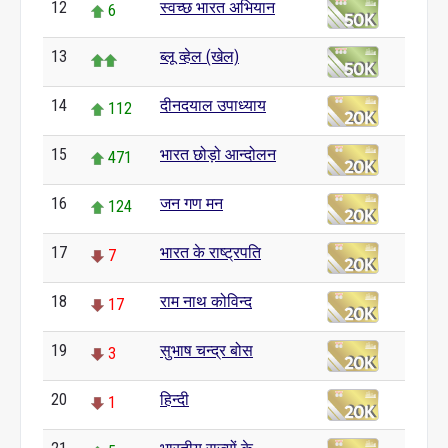
12
स्वच्छ भारत अभियान
6
13
ब्लू व्हेल (खेल)
14
दीनदयाल उपाध्याय
112
15
भारत छोड़ो आन्दोलन
471
16
जन गण मन
124
17
भारत के राष्ट्रपति
7
18
राम नाथ कोविन्द
17
19
सुभाष चन्द्र बोस
3
20
हिन्दी
1