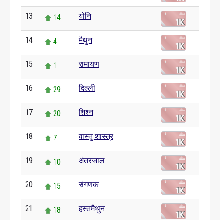
13
योनि
14
14
मैथुन
4
15
रामायण
1
16
दिल्ली
29
17
शिश्न
20
18
वास्तु शास्त्र
7
19
अंतरजाल
10
20
संगणक
15
21
हस्तमैथुन
18