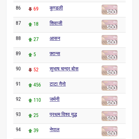
86
कुण्डली
69
87
शिवाजी
18
88
आसन
27
89
फ़्रान्स
5
90
सुभाष चन्द्र बोस
52
91
टाटा नैनो
456
92
जर्मनी
110
93
प्रथम विश्व युद्ध
25
94
नेपाल
39