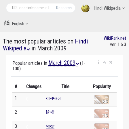
Research
Hindi Wikipedia
English
WikiRank.net
The most popular articles on
Hindi
ver. 1.6.3
Wikipedia
in March 2009
March 2009
Popular articles in
(1-
100)
#
Changes
Title
Popularity
1
ताजमहल
0
2
हिन्दी
0
3
भारत
0