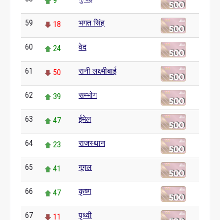
9
59
भगत सिंह
18
60
वेद
24
61
रानी लक्ष्मीबाई
50
62
सम्भोग
39
63
ईमेल
47
64
राजस्थान
23
65
गूगल
41
66
कृष्ण
47
67
पृथ्वी
11