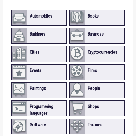
Automobiles
Books
Buildings
Business
Cities
Cryptocurrencies
Events
Films
Paintings
People
Programming
Shops
languages
Software
Taxones