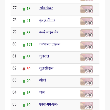
77
सॉफ्टवेयर
18
78
क़ुतुब मीनार
21
79
वर्ल्ड वाइड वेब
33
80
नवभारत टाइम्स
171
81
गुजरात
63
82
तुलसीदास
50
83
ओशो
20
84
जल
16
85
एक्स॰एम॰एल॰
19