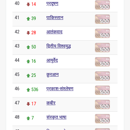
40
प्रदूषण
14
41
पाकिस्तान
39
42
आतंकवाद
28
43
द्वितीय विश्वयुद्ध
50
44
आयुर्वेद
16
45
क़ुरआन
25
46
प्रकाश-संश्लेषण
536
47
कबीर
17
48
संस्कृत भाषा
7