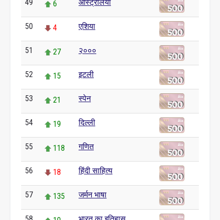
49
ऑस्ट्रेलिया
6
50
एशिया
4
51
२०००
27
52
इटली
15
53
स्पेन
21
54
दिल्ली
19
55
गणित
118
56
हिंदी साहित्य
18
57
जर्मन भाषा
135
58
भारत का इतिहास