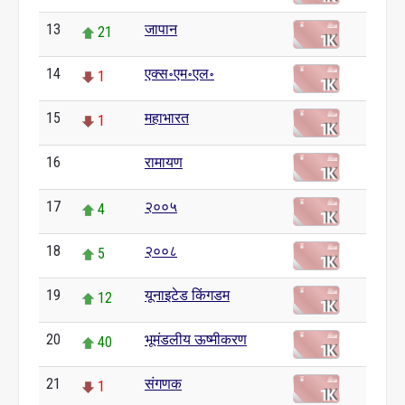
13
जापान
21
14
एक्स॰एम॰एल॰
1
15
महाभारत
1
16
रामायण
0
17
२००५
4
18
२००८
5
19
यूनाइटेड किंगडम
12
20
भूमंडलीय ऊष्मीकरण
40
21
संगणक
1