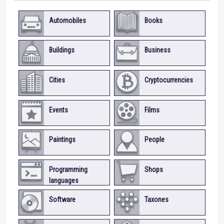
Automobiles
Books
Buildings
Business
Cities
Cryptocurrencies
Events
Films
Paintings
People
Programming
Shops
languages
Software
Taxones