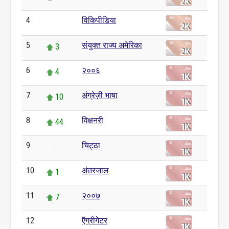
4
विकिपीडिया
0
5
संयुक्त राज्य अमेरिका
3
6
२००६
4
7
अंग्रेज़ी भाषा
10
8
विक्षनरी
44
9
चिट्ठा
0
10
अंतरजाल
1
11
२००७
7
12
ऍग्रीगेटर
0