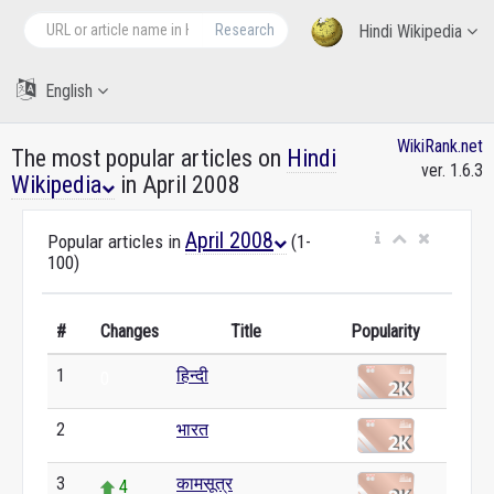
Research
Hindi Wikipedia
English
WikiRank.net
The most popular articles on
Hindi
ver. 1.6.3
Wikipedia
in April 2008
April 2008
Popular articles in
(1-
100)
#
Changes
Title
Popularity
1
हिन्दी
0
2
भारत
0
3
कामसूत्र
4