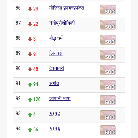
86
मोज़िला फ़ायरफ़ॉक्स
23
87
नैनोप्रौद्योगिकी
22
88
बौद्ध धर्म
3
89
लिनक्स
9
90
देवनागरी
48
91
संगीत
94
92
जापानी भाषा
126
93
१९९७
4
94
१९९६
56