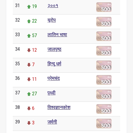
31
२००१
19
32
यूरोप
22
33
लातिन भाषा
57
34
जालपृष्ठ
12
35
हिन्दू धर्म
7
36
प्रेमचंद
11
37
पृथ्वी
27
38
विश्वज्ञानकोश
6
39
जर्मनी
3