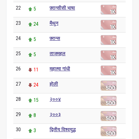
22
फ़्रान्सीसी भाषा
5
23
मैथुन
24
24
फ़्रान्स
5
25
ताजमहल
5
26
महात्मा गांधी
11
27
होली
24
28
२००४
15
29
२००३
8
30
द्वितीय विश्वयुद्ध
3