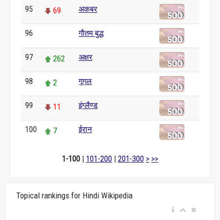
95
अकबर
69
96
गौतम बुद्ध
0
97
अक्षर
262
98
गूगल
2
99
इंग्लैण्ड
11
100
ईरान
7
1-100
|
101-200
|
201-300
>
>>
Topical rankings for Hindi Wikipedia