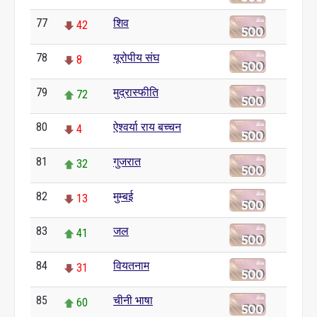
77
शिव
42
78
यूरोपीय संघ
8
79
मुद्रास्फीति
72
80
ऐश्वर्या राय बच्चन
4
81
गुजरात
32
82
मुम्बई
13
83
जल
41
84
वियतनाम
31
85
चीनी भाषा
60