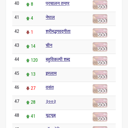
40
प्रचालन तन्त्र
8
41
नेपाल
4
42
श्रीमद्भगवद्गीता
1
43
चीन
14
44
बहुविकल्पी शब्द
120
45
इस्लाम
13
46
वसंत
27
47
२००२
28
48
यूट्यूब
41