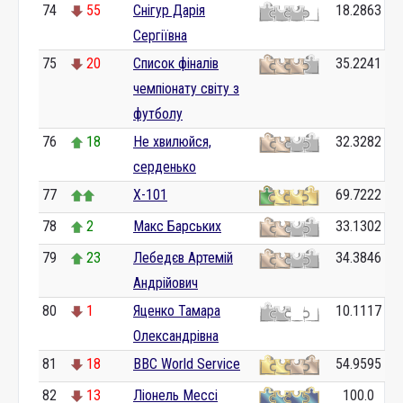
74
55
Снігур Дарія
18.2863
Сергіївна
75
20
Список фіналів
35.2241
чемпіонату світу з
футболу
76
18
Не хвилюйся,
32.3282
серденько
77
Х-101
69.7222
78
2
Макс Барських
33.1302
79
23
Лебедєв Артемій
34.3846
Андрійович
80
1
Яценко Тамара
10.1117
Олександрівна
81
18
BBC World Service
54.9595
82
13
Ліонель Мессі
100.0