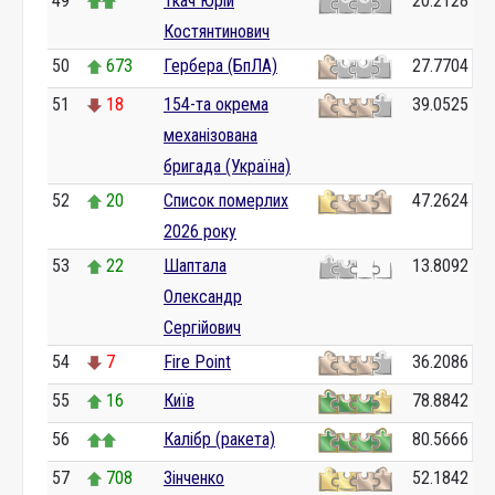
49
Ткач Юрій
20.2128
Костянтинович
50
673
Гербера (БпЛА)
27.7704
51
18
154-та окрема
39.0525
механізована
бригада (Україна)
52
20
Список померлих
47.2624
2026 року
53
22
Шаптала
13.8092
Олександр
Сергійович
54
7
Fire Point
36.2086
55
16
Київ
78.8842
56
Калібр (ракета)
80.5666
57
708
Зінченко
52.1842