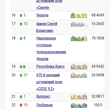
штурмовий полк
«Скеля»
16
5
Україна
68.4649
17
10
Іванов Сергій
16.2643
Борисович
18
8
Національна
79.1858
суспільна
телерадіокомпанія
України
19
Республіка Конго
43.9542
20
37
475-й окремий
26.0608
штурмовий полк
«CODE 9.2»
21
1
Кіллхаус
52.0817
22
10
Глобальне
100.0