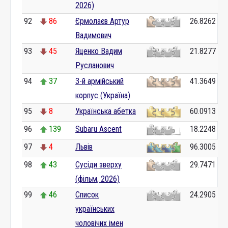
2026)
92
86
Єрмолаєв Артур
26.8262
Вадимович
93
45
Яценко Вадим
21.8277
Русланович
94
37
3-й армійський
41.3649
корпус (Україна)
95
8
Українська абетка
60.0913
96
139
Subaru Ascent
18.2248
97
4
Львів
96.3005
98
43
Сусіди зверху
29.7471
(фільм, 2026)
99
46
Список
24.2905
українських
чоловічих імен