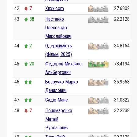
42
7
Xnxx.com
27.6802
43
38
Настенко
22.2128
Олександр
Миколайович
44
2
Одержимість
34.8154
(фільм, 2025)
45
20
Федоров Михайло
78.4194
Альбертович
46
Безручко Марко
35.9558
Данилович
47
Садіо Мане
31.0822
48
7
Пономаренко
32.2238
Матвій
Русланович