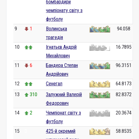
бомбардири
чемпіонату світу з
футболу
9
1
Волинська
94.058
трагедія
10
Ігнатьєв Андрій
16.7895
Михайлович
11
6
Бандера Степан
96.3151
Андрійович
12
Сенегал
64.8173
13
310
Залужний Валерій
82.8372
Федорович
14
2
Чемпіонат світу з
20.3674
футболу
15
0
425-й окремий
58.8535