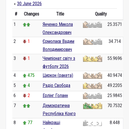
«
30 June 2026
#
Changes
Title
Quality
1
Янченко Микола
25.3571
Олександрович
2
1
Єрмолаєв Вадим
34.714
Володимирович
3
1
Чемпіонат світу з
55.9696
футболу 2026
4
475
Циркон (ракета)
40.9474
5
4
Радіо Свобода
49.2205
6
2
Ерлінг Голанн
25.9845
7
Демократична
70.7532
Республіка Конго
8
77
Найкращі
8.448