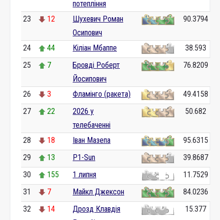
потепління
23
12
Шухевич Роман
90.3794
Осипович
24
44
Кіліан Мбаппе
38.593
25
7
Бровді Роберт
76.8209
Йосипович
26
3
Фламінго (ракета)
49.4158
27
22
2026 у
50.682
телебаченні
28
18
Іван Мазепа
95.6315
29
13
P1-Sun
39.8687
30
155
1 липня
11.7529
31
7
Майкл Джексон
84.0236
32
14
Дрозд Клавдія
15.377