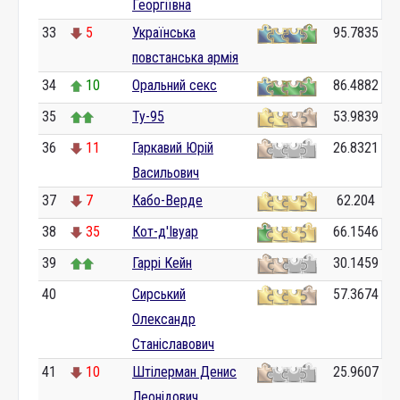
Георгіївна
33
5
Українська
95.7835
повстанська армія
34
10
Оральний секс
86.4882
35
Ту-95
53.9839
36
11
Гаркавий Юрій
26.8321
Васильович
37
7
Кабо-Верде
62.204
38
35
Кот-д'Івуар
66.1546
39
Гаррі Кейн
30.1459
40
0
Сирський
57.3674
Олександр
Станіславович
41
10
Штілерман Денис
25.9607
Леонідович