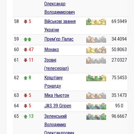
Олександр
Володимирович
58
5
Військові звання
69.5949
України
59
Прем'єр Палас
34.4094
60
47
Монако
50.8063
61
11
Ззовні
27.0327
(телесеріал)
62
8
Кріштіану
75.5453
Роналду
63
5
Міка Ньютон
35.1473
64
5
JAS 39 Gripen
95.0
65
13
Зеленський
96.6667
Володимир
Олександрович