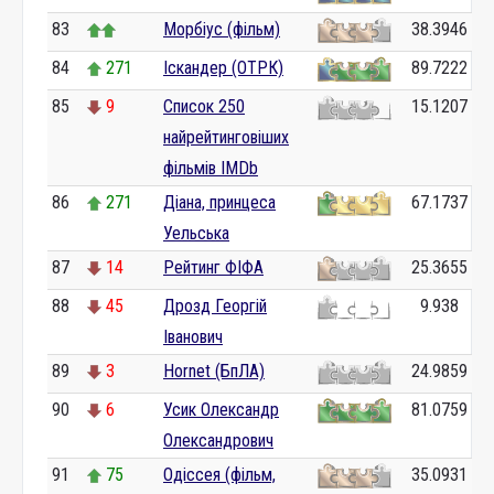
83
Морбіус (фільм)
38.3946
84
271
Іскандер (ОТРК)
89.7222
85
9
Список 250
15.1207
найрейтинговіших
фільмів IMDb
86
271
Діана, принцеса
67.1737
Уельська
87
14
Рейтинг ФІФА
25.3655
88
45
Дрозд Георгій
9.938
Іванович
89
3
Hornet (БпЛА)
24.9859
90
6
Усик Олександр
81.0759
Олександрович
91
75
Одіссея (фільм,
35.0931