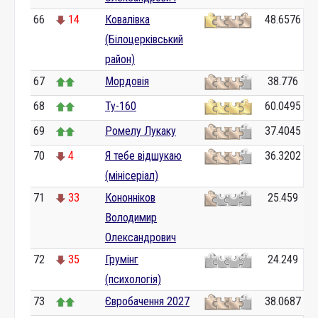
66
14
Ковалівка
48.6576
(Білоцерківський
район)
67
Мордовія
38.776
68
Ту-160
60.0495
69
Ромелу Лукаку
37.4045
70
4
Я тебе відшукаю
36.3202
(мінісеріал)
71
33
Кононніков
25.459
Володимир
Олександрович
72
35
Грумінг
24.249
(психологія)
73
Євробачення 2027
38.0687