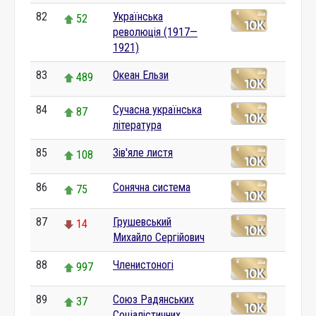
82
Українська
52
революція (1917—
1921)
83
Океан Ельзи
489
84
Сучасна українська
87
література
85
Зів'яле листя
108
86
Сонячна система
75
87
Грушевський
14
Михайло Сергійович
88
Членистоногі
997
89
Союз Радянських
37
Соціалістичних