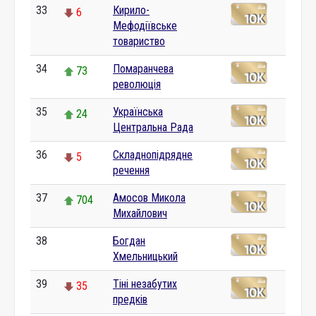
33
Кирило-
6
Мефодіївське
товариство
34
Помаранчева
73
революція
35
Українська
24
Центральна Рада
36
Складнопідрядне
5
речення
37
Амосов Микола
704
Михайлович
38
Богдан
0
Хмельницький
39
Тіні незабутих
35
предків