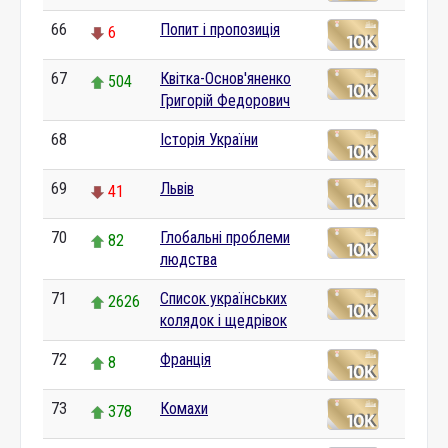
66
Попит і пропозиція
6
67
Квітка-Основ'яненко
504
Григорій Федорович
68
Історія України
0
69
Львів
41
70
Глобальні проблеми
82
людства
71
Список українських
2626
колядок і щедрівок
72
Франція
8
73
Комахи
378