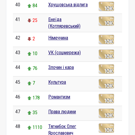
40
Хрущовська відлига
84
41
Енеїда
25
(Котляревський)
42
Німеччина
2
43
VK (соцмережа)
10
44
Злочин і кара
76
45
Культура
7
46
Романтизм
178
47
Права людини
35
48
Тягнибок Олег
1110
Ярославович