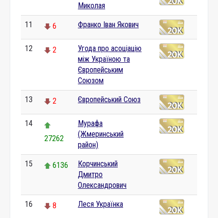
Миколая
11
Франко Іван Якович
6
12
Угода про асоціацію
2
між Україною та
Європейським
Союзом
13
Європейський Союз
2
14
Мурафа
(Жмеринський
27262
район)
15
Корчинський
6136
Дмитро
Олександрович
16
Леся Українка
8