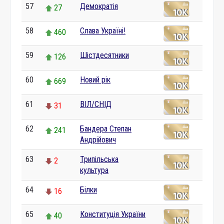
57
Демократія
27
58
Слава Україні!
460
59
Шістдесятники
126
60
Новий рік
669
61
ВІЛ/СНІД
31
62
Бандера Степан
241
Андрійович
63
Трипільська
2
культура
64
Білки
16
65
Конституція України
40