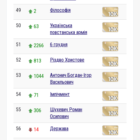
49
Філософія
2
50
Українська
63
повстанська армія
51
6 грудня
2266
52
Різдво Христове
813
53
Антонич Богдан-Ігор
1044
Васильович
54
Імпічмент
71
55
Шухевич Роман
306
Осипович
56
Держава
14