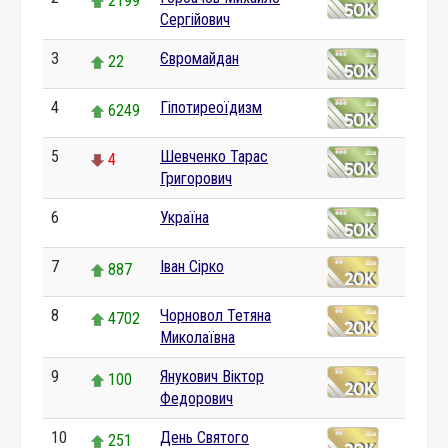
2199
Сергійович
3
Євромайдан
22
4
Гіпотиреоїдизм
6249
5
Шевченко Тарас
4
Григорович
6
Україна
0
7
Іван Сірко
887
8
Чорновол Тетяна
4702
Миколаївна
9
Янукович Віктор
100
Федорович
10
День Святого
251