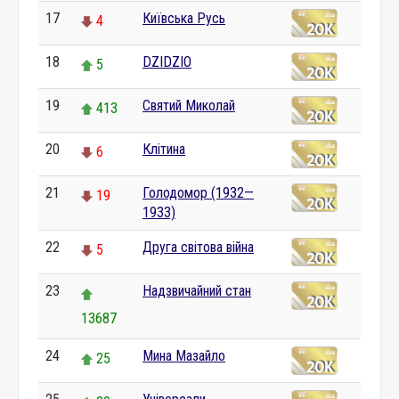
17
Київська Русь
4
18
DZIDZIO
5
19
Святий Миколай
413
20
Клітина
6
21
Голодомор (1932—
19
1933)
22
Друга світова війна
5
23
Надзвичайний стан
13687
24
Мина Мазайло
25