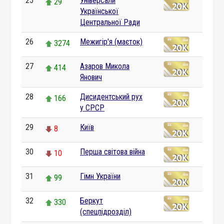
25
Універсали
29
Української
Центральної Ради
26
Межигір'я (маєток)
3274
27
Азаров Микола
414
Янович
28
Дисидентський рух
166
у СРСР
29
Київ
8
30
Перша світова війна
10
31
Гімн України
99
32
Беркут
330
(спецпідрозділ)