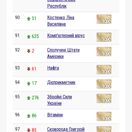
Республік
90
Костенко Ліна
51
Василівна
91
Комп'ютерний вірус
625
92
Сполучені Штати
2
Америки
93
Нафта
61
94
Дієприкметник
17
95
Збройні Сили
276
України
96
Вітаміни
86
97
Сковорода Григорій
85