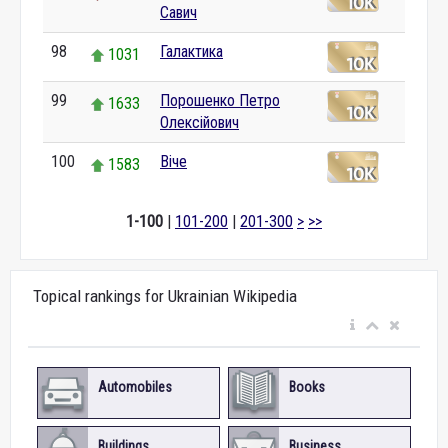
Савич
98
Галактика
1031
99
Порошенко Петро
1633
Олексійович
100
Віче
1583
1-100
|
101-200
|
201-300
>
>>
Topical rankings for Ukrainian Wikipedia
Automobiles
Books
Buildings
Business