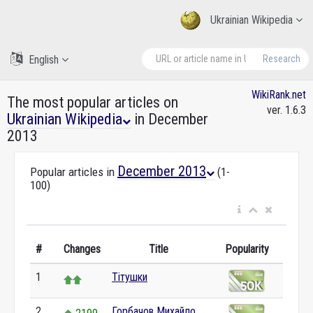
Ukrainian Wikipedia
English
Research
WikiRank.net
The most popular articles on
ver. 1.6.3
Ukrainian Wikipedia
in December
2013
December 2013
Popular articles in
(1-
100)
#
Changes
Title
Popularity
1
Тітушки
2
Горбачов Михайло