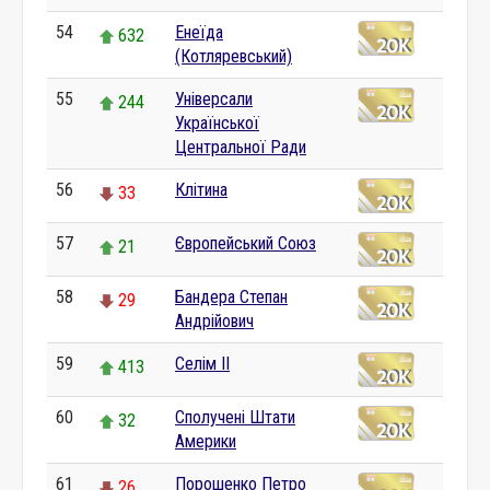
54
Енеїда
632
(Котляревський)
55
Універсали
244
Української
Центральної Ради
56
Клітина
33
57
Європейський Союз
21
58
Бандера Степан
29
Андрійович
59
Селім II
413
60
Сполучені Штати
32
Америки
61
Порошенко Петро
26