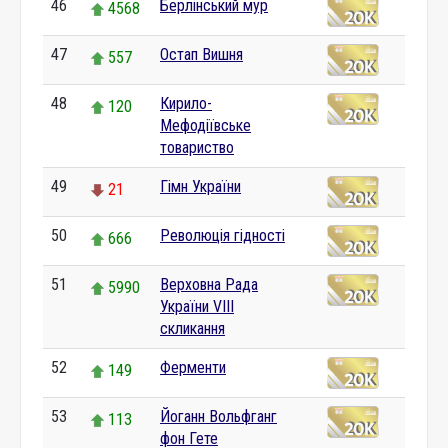
46
Берлінський мур
4568
47
Остап Вишня
557
48
Кирило-
120
Мефодіївське
товариство
49
Гімн України
21
50
Революція гідності
666
51
Верховна Рада
5990
України VIII
скликання
52
Ферменти
149
53
Йоганн Вольфганг
113
фон Гете