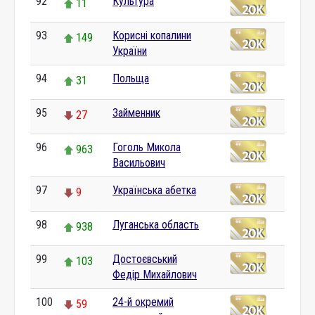
92
Культура
11
93
Корисні копалини
149
України
94
Польща
31
95
Займенник
27
96
Гоголь Микола
963
Васильович
97
Українська абетка
9
98
Луганська область
938
99
Достоєвський
103
Федір Михайлович
100
24-й окремий
59