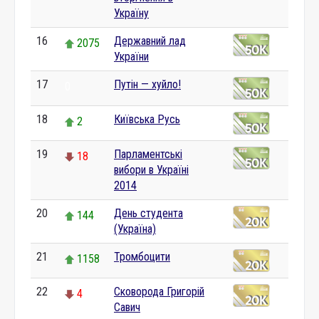
Україну
16
Державний лад
2075
України
17
Путін — хуйло!
0
18
Київська Русь
2
19
Парламентські
18
вибори в Україні
2014
20
День студента
144
(Україна)
21
Тромбоцити
1158
22
Сковорода Григорій
4
Савич