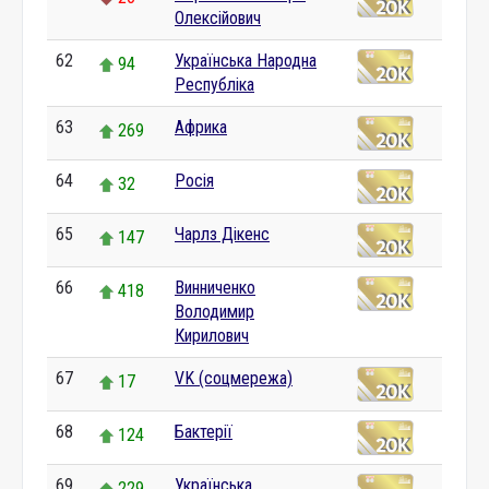
Олексійович
62
Українська Народна
94
Республіка
63
Африка
269
64
Росія
32
65
Чарлз Дікенс
147
66
Винниченко
418
Володимир
Кирилович
67
VK (соцмережа)
17
68
Бактерії
124
69
Українська
229