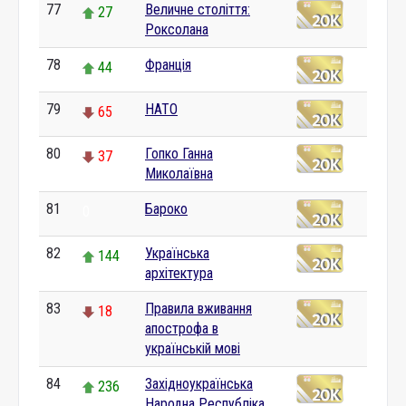
77
Величне століття:
27
Роксолана
78
Франція
44
79
НАТО
65
80
Гопко Ганна
37
Миколаївна
81
Бароко
0
82
Українська
144
архітектура
83
Правила вживання
18
апострофа в
українській мові
84
Західноукраїнська
236
Народна Республіка