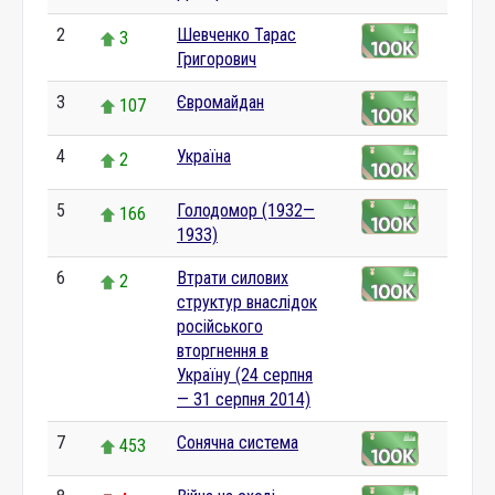
2
Шевченко Тарас
3
Григорович
3
Євромайдан
107
4
Україна
2
5
Голодомор (1932—
166
1933)
6
Втрати силових
2
структур внаслідок
російського
вторгнення в
Україну (24 серпня
— 31 серпня 2014)
7
Сонячна система
453