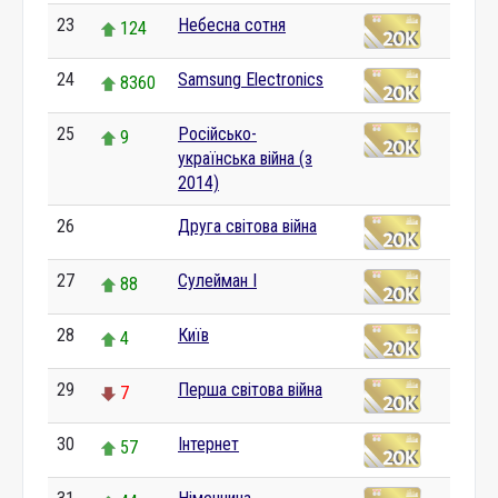
23
Небесна сотня
124
24
Samsung Electronics
8360
25
Російсько-
9
українська війна (з
2014)
26
Друга світова війна
0
27
Сулейман I
88
28
Київ
4
29
Перша світова війна
7
30
Інтернет
57