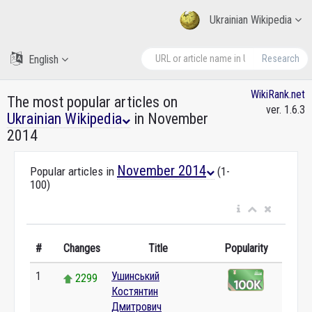
Ukrainian Wikipedia
English
Research
WikiRank.net
The most popular articles on
ver. 1.6.3
Ukrainian Wikipedia
in November
2014
November 2014
Popular articles in
(1-
100)
#
Changes
Title
Popularity
1
Ушинський
2299
Костянтин
Дмитрович