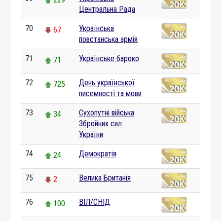
Центральна Рада
70
Українська
67
повстанська армія
71
Українське бароко
71
72
День української
725
писемності та мови
73
Сухопутні війська
34
Збройних сил
України
74
Демократія
24
75
Велика Британія
2
76
ВІЛ/СНІД
100