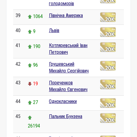
голодоморів
39
Північна Америка
1064
40
Львів
9
41
Котляревський Іван
190
Петрович
42
Грушевський
96
Михайло Сергійович
43
Пореченков
19
Михайло Євгенович
44
Однокласники
27
45
Пальник Бунзена
26194