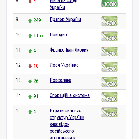
8
Війна на сході
4
України
9
Прапор України
249
10
Поводир
1157
11
Франко Іван Якович
4
12
Леся Українка
10
13
Роксолана
26
14
Операційна система
91
15
Втрати силових
4
структур України
внаслідок
російського
вторгнення в