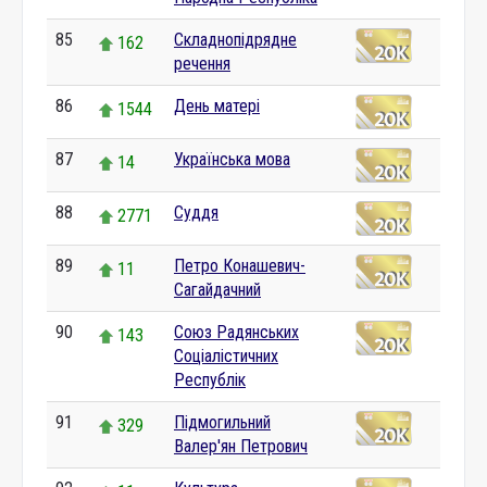
85
Складнопідрядне
162
речення
86
День матері
1544
87
Українська мова
14
88
Суддя
2771
89
Петро Конашевич-
11
Сагайдачний
90
Союз Радянських
143
Соціалістичних
Республік
91
Підмогильний
329
Валер'ян Петрович