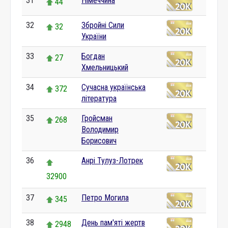
31
Німеччина
44
32
Збройні Сили
32
України
33
Богдан
27
Хмельницький
34
Сучасна українська
372
література
35
Гройсман
268
Володимир
Борисович
36
Анрі Тулуз-Лотрек
32900
37
Петро Могила
345
38
День пам'яті жертв
2948