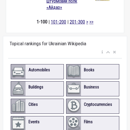
штурмовий полк
«Айдар»
1-100
|
101-200
|
201-300
>
>>
Topical rankings for Ukrainian Wikipedia
Automobiles
Books
Buildings
Business
Cities
Cryptocurrencies
Events
Films