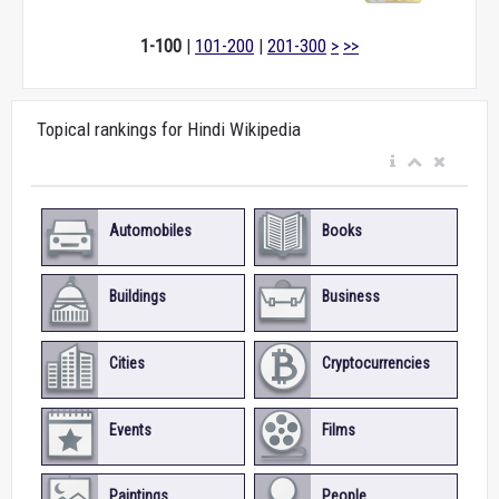
1-100
|
101-200
|
201-300
>
>>
Topical rankings for Hindi Wikipedia
Automobiles
Books
Buildings
Business
Cities
Cryptocurrencies
Events
Films
Paintings
People