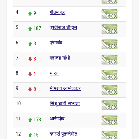
4
गौतम बुद्ध
9
5
पृथ्वीराज चौहान
187
6
प्रेमचंद
3
7
महात्मा गांधी
3
8
भारत
1
9
भीमराव आम्बेडकर
8
10
सिंधु घाटी सभ्यता
0
11
औरंगज़ेब
178
12
कार्ल्स पुइज्देमोंत
15