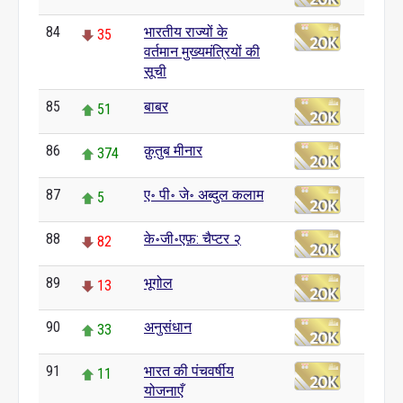
84
भारतीय राज्यों के
35
वर्तमान मुख्यमंत्रियों की
सूची
85
बाबर
51
86
क़ुतुब मीनार
374
87
ए॰ पी॰ जे॰ अब्दुल कलाम
5
88
के॰जी॰एफ़: चैप्टर २
82
89
भूगोल
13
90
अनुसंधान
33
91
भारत की पंचवर्षीय
11
योजनाएँ