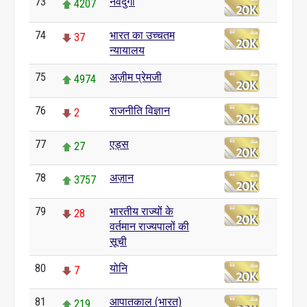
73
नवदुर्गा
4207
74
भारत का उच्चतम
37
न्यायालय
75
अज़ीम प्रेमजी
4974
76
राजनीति विज्ञान
2
77
एड्स
27
78
अज़ान
3757
79
भारतीय राज्यों के
28
वर्तमान राज्यपालों की
सूची
80
योनि
7
81
आपातकाल (भारत)
219