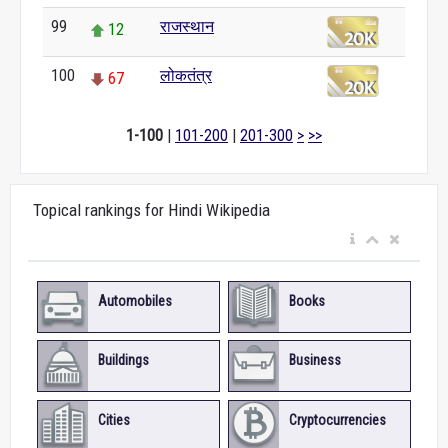
99
राजस्थान
12
100
लोकतंत्र
67
1-100
|
101-200
|
201-300
>
>>
Topical rankings for Hindi Wikipedia
Automobiles
Books
Buildings
Business
Cities
Cryptocurrencies