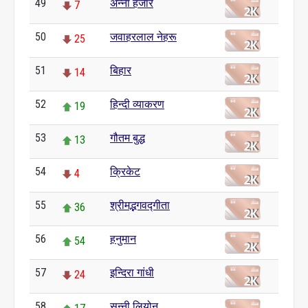
49
अन्ना हजारे
7
50
जवाहरलाल नेहरू
25
51
बिहार
14
52
हिन्दी व्याकरण
19
53
गौतम बुद्ध
13
54
क्रिकेट
4
55
श्रीमद्भगवद्गीता
36
56
हनुमान
54
57
इन्दिरा गांधी
24
58
सन्नी लियोन