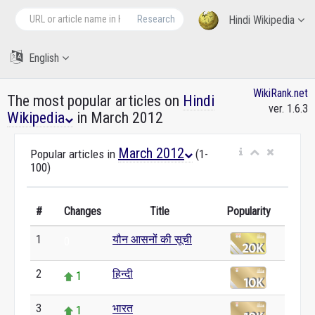
Research
Hindi Wikipedia
English
WikiRank.net
The most popular articles on
Hindi
ver. 1.6.3
Wikipedia
in March 2012
March 2012
Popular articles in
(1-
100)
#
Changes
Title
Popularity
1
यौन आसनों की सूची
0
2
हिन्दी
1
3
भारत
1