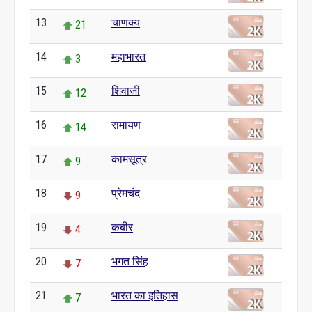
13
चाणक्य
21
14
महाभारत
3
15
शिवाजी
12
16
रामायण
14
17
कामसूत्र
9
18
प्रेमचंद
9
19
कबीर
4
20
भगत सिंह
7
21
भारत का इतिहास
7