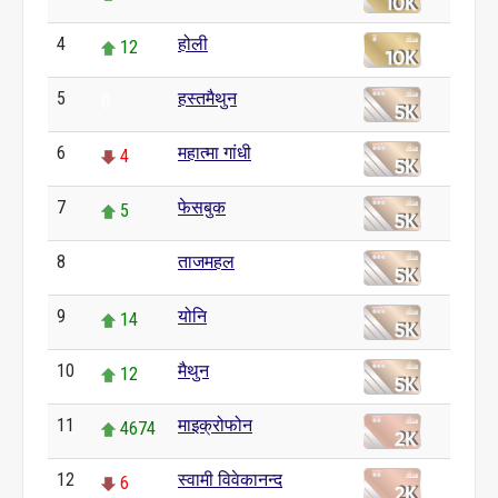
4
होली
12
5
हस्तमैथुन
0
6
महात्मा गांधी
4
7
फेसबुक
5
8
ताजमहल
0
9
योनि
14
10
मैथुन
12
11
माइक्रोफोन
4674
12
स्वामी विवेकानन्द
6