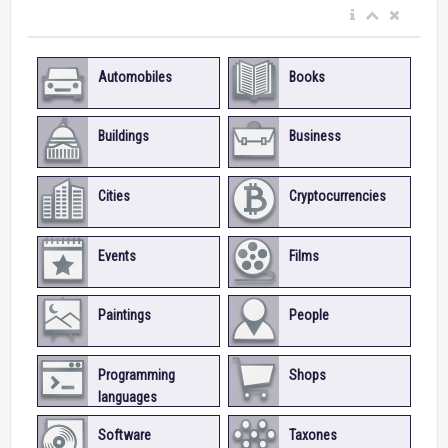
Automobiles
Books
Buildings
Business
Cities
Cryptocurrencies
Events
Films
Paintings
People
Programming
Shops
languages
Software
Taxones