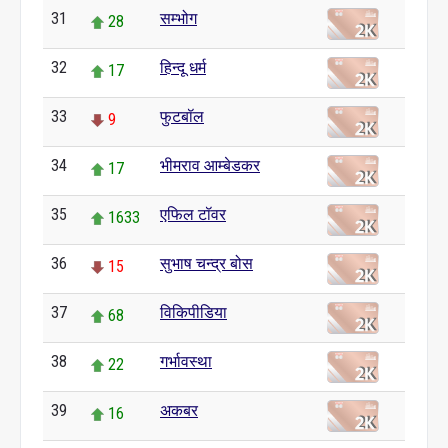
31
सम्भोग
28
32
हिन्दू धर्म
17
33
फुटबॉल
9
34
भीमराव आम्बेडकर
17
35
एफिल टॉवर
1633
36
सुभाष चन्द्र बोस
15
37
विकिपीडिया
68
38
गर्भावस्था
22
39
अकबर
16