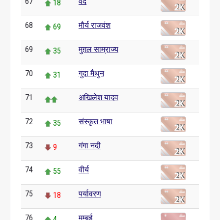
67
वेद
18
68
मौर्य राजवंश
69
69
मुग़ल साम्राज्य
35
70
गुदा मैथुन
31
71
अखिलेश यादव
72
संस्कृत भाषा
35
73
गंगा नदी
9
74
वीर्य
55
75
पर्यावरण
18
76
मुम्बई
4