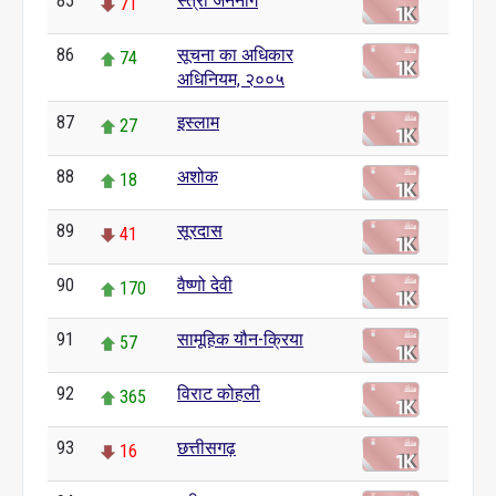
85
स्त्री जननांग
71
86
सूचना का अधिकार
74
अधिनियम, २००५
87
इस्लाम
27
88
अशोक
18
89
सूरदास
41
90
वैष्णो देवी
170
91
सामूहिक यौन-क्रिया
57
92
विराट कोहली
365
93
छत्तीसगढ़
16