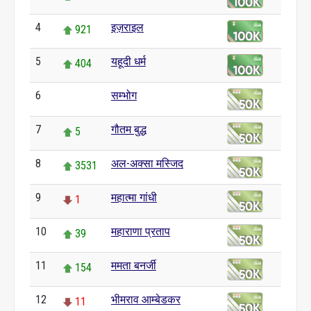
4
इज़राइल
921
5
यहूदी धर्म
404
6
सम्भोग
0
7
गौतम बुद्ध
5
8
अल-अक्सा मस्जिद
3531
9
महात्मा गांधी
1
10
महाराणा प्रताप
39
11
ममता बनर्जी
154
12
भीमराव आम्बेडकर
11