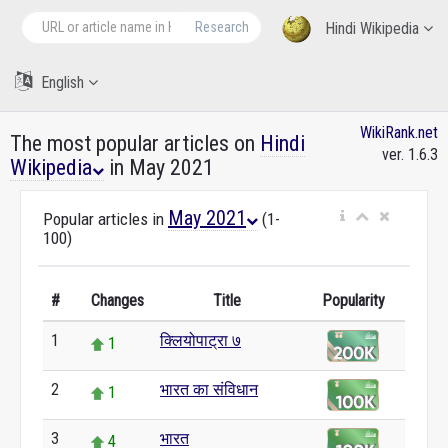
Research
Hindi Wikipedia
English
WikiRank.net
The most popular articles on
Hindi
ver. 1.6.3
Wikipedia
in May 2021
May 2021
Popular articles in
(1-
100)
#
Changes
Title
Popularity
1
क्लियोपाट्रा ७
1
2
भारत का संविधान
1
3
भारत
4