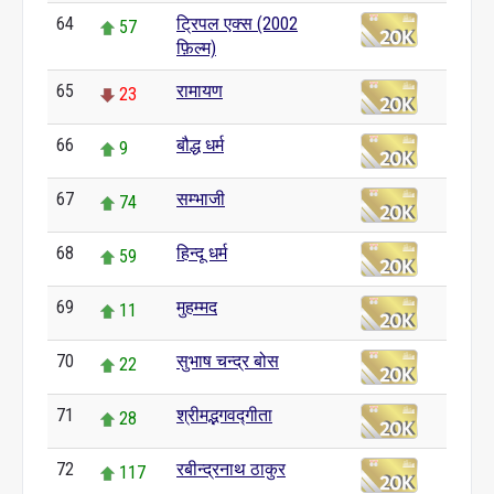
64
ट्रिपल एक्स (2002
57
फ़िल्म)
65
रामायण
23
66
बौद्ध धर्म
9
67
सम्भाजी
74
68
हिन्दू धर्म
59
69
मुहम्मद
11
70
सुभाष चन्द्र बोस
22
71
श्रीमद्भगवद्गीता
28
72
रबीन्द्रनाथ ठाकुर
117