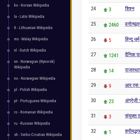
ko - Korean Wikipedia
24
शिश्न
3
la - Latin Wikipedia
25
वनोन्मूल
2460
lt - Lithuanian Wikipedia
26
हिन्दू धर्म
ms - Malay Wikipedia
5
nl - Dutch Wikipedia
27
दैनिक पू
1241
nn - Norwegian (Nynorsk)
Wikipedia
28
राजस्था
14
no - Norwegian Wikipedia
29
आर एस 
9
pl - Polish Wikipedia
30
अंग्रेज़ी
pt - Portuguese Wikipedia
23
ro - Romanian Wikipedia
31
संयुक्त 
3
ru - Russian Wikipedia
32
श्रीमद्भ
1
sh - Serbo-Croatian Wikipedia