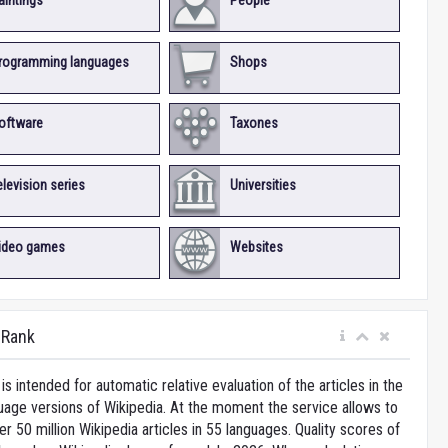
aintings
People
rogramming languages
Shops
oftware
Taxones
elevision series
Universities
ideo games
Websites
iRank
is intended for automatic relative evaluation of the articles in the
uage versions of Wikipedia. At the moment the service allows to
 50 million Wikipedia articles in 55 languages. Quality scores of