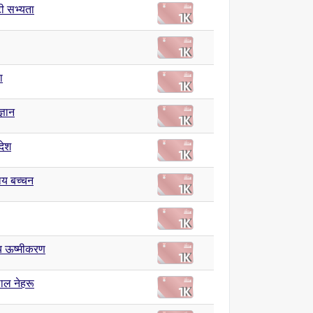
टी सभ्यता
ा
्ञान
देश
राय बच्चन
य ऊष्मीकरण
ाल नेहरू