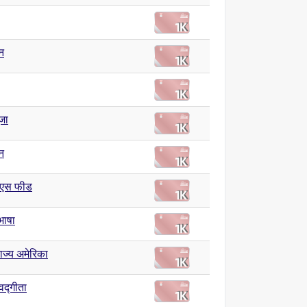
न
जा
न
एस फीड
 भाषा
राज्य अमेरिका
गवद्गीता