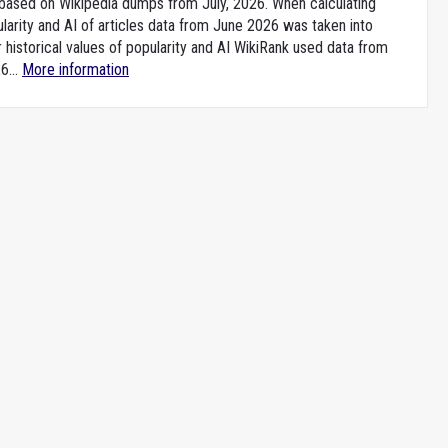
e based on Wikipedia dumps from July, 2026. When calculating
larity and AI of articles data from June 2026 was taken into
 historical values of popularity and AI WikiRank used data from
6...
More information