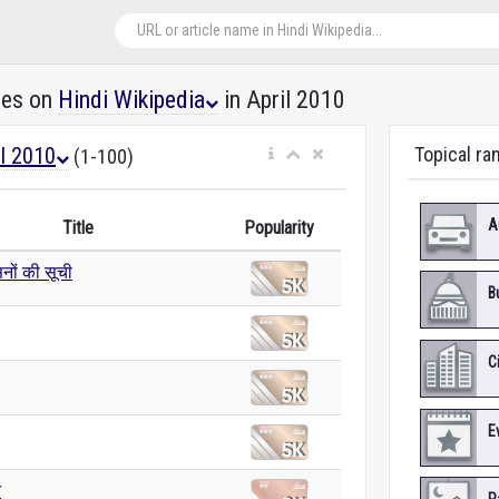
les on
Hindi Wikipedia
in April 2010
il 2010
Topical ra
(1-100)
A
Title
Popularity
ों की सूची
B
C
E
त