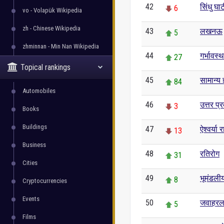
42
सिंधु घा
6
vo - Volapük Wikipedia
zh - Chinese Wikipedia
43
लखनऊ
5
zhminnan - Min Nan Wikipedia
44
गर्भावस्थ
27
Topical rankings
45
सामान्य ज
84
Automobiles
46
उत्तर प्र
3
Books
Buildings
47
ऐश्वर्या 
13
Business
48
रतिरोग
31
Cities
49
भूमंडली
8
Cryptocurrencies
Events
50
जवाहरल
5
Films