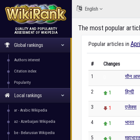
English
The most popular artic
QUALITY AND POPULARITY
ASSESSMENT OF WIKIPEDIA
WikiRank
Apr
Popular articles in
Global rankings
Authors interest
#
Changes
Citation index
1
यौन आसन
0
Popularity
2
हिन्दी
1
Local rankings
3
एजेक्स
1
ar - Arabic Wikipedia
az - Azerbaijani Wikipedia
4
भारत
1
be - Belarusian Wikipedia
5
महाभार
9