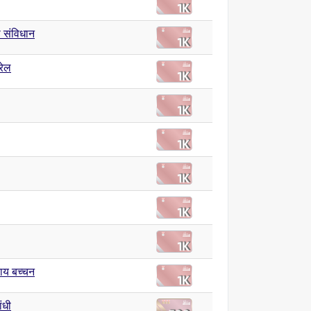
 संविधान
रेल
राय बच्चन
ांधी