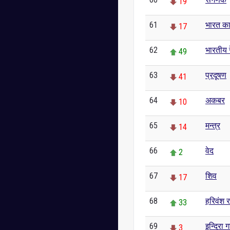
19
61
भारत का
17
62
भारतीय 
49
63
प्रदूषण
41
64
अकबर
10
65
मन्त्र
14
66
वेद
2
67
शिव
17
68
हरिवंश 
33
69
इन्दिरा ग
3