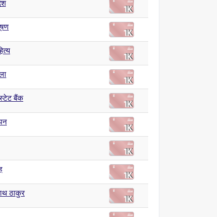
देश
दूषण
ित्य
ला
्टेट बैंक
पन
ह
नाथ ठाकुर