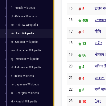
fr - French Wikipedia
15
फूलन दे
5
gl - Galician Wikipedia
16
अण्डमान
408
he - Hebrew Wikipedia
17
योनि
2
hi - Hindi Wikipedia
hr - Croatian Wikipedia
18
कबीर
13
hu - Hungarian Wikipedia
19
भीमराव 
86
hy - Armenian Wikipedia
20
सचिन ते
4
id - Indonesian Wikipedia
it - Italian Wikipedia
21
रामायण
4
ja - Japanese Wikipedia
22
रानी लक्ष
8
ka - Georgian Wikipedia
23
मैथुन
10
kk - Kazakh Wikipedia