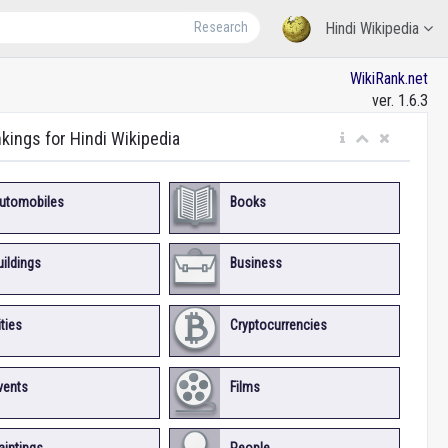
Research
Hindi Wikipedia
WikiRank.net
ver. 1.6.3
nkings for Hindi Wikipedia
utomobiles
Books
uildings
Business
ities
Cryptocurrencies
vents
Films