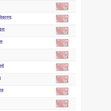
िवेकानन्द
िया
ास
र्मा
ध
िवस