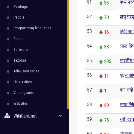
51
मध्य प्र
36
Paintings
52
वायु प्र
70
People
Programming languages
53
हिंदी साह
16
Shops
54
लाल क़ि
38
Software
55
भारतीय स
Taxones
295
Television series
56
यूएस ओ
11
Universities
57
गंगा नदी
1
Video games
Websites
58
भगत सिं
29
WikiRank.net
59
रबीन्द्र
75
60
संगणक