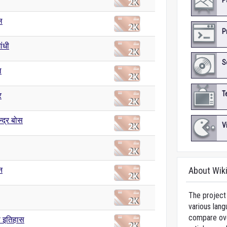
P
ल
P
ांधी
S
ल
T
र
्द्र बोस
V
न
About Wik
The project 
various lang
compare over
 इतिहास