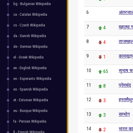
bg - Bulgarian Wikipedia
6
अंतरजा
0
ca - Catalan Wikipedia
cs - Czech Wikipedia
7
महात्मा ग
4
da - Danish Wikipedia
8
ताजमह
4
de - German Wikipedia
9
कामसूत्
1
el - Greek Wikipedia
en - English Wikipedia
10
सुभाष चन
65
eo - Esperanto Wikipedia
11
प्रेमचंद
8
es - Spanish Wikipedia
12
हस्तमैथु
et - Estonian Wikipedia
3
eu - Basque Wikipedia
13
सम्भोग
3
fa - Persian Wikipedia
14
भारत का
2
fi - Finnish Wikipedia