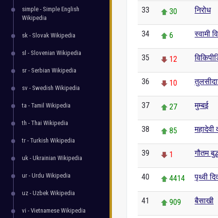
simple - Simple English
33
निरोध
30
Wikipedia
34
स्वामी व
6
sk - Slovak Wikipedia
sl - Slovenian Wikipedia
35
विकिपीड
12
sr - Serbian Wikipedia
36
तुलसीद
10
sv - Swedish Wikipedia
37
मुम्बई
ta - Tamil Wikipedia
27
th - Thai Wikipedia
38
महादेवी व
85
tr - Turkish Wikipedia
39
गौतम बुद्
1
uk - Ukrainian Wikipedia
ur - Urdu Wikipedia
40
पृथ्वी द
4414
uz - Uzbek Wikipedia
41
बैसाखी
909
vi - Vietnamese Wikipedia