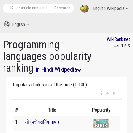
Research
English Wikipedia
English
WikiRank.net
Programming
ver. 1.6.3
languages popularity
ranking
in Hindi Wikipedia
Popular articles in all the time (1-100)
#
Title
Popularity
1
सी (प्रोग्रामिंग भाषा)