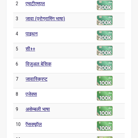
2
एचटीएमएल
3
जावा (प्रोग्रामिंग भाषा)
4
पाइथन
5
सी++
6
विज़ुअल बेसिक
7
जावास्क्रिप्ट
8
एजेक्स
9
असेम्बली भाषा
10
ऍसक्यूऍल