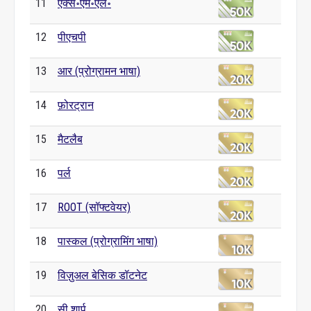
11
एक्स॰एम॰एल॰
12
पीएचपी
13
आर (प्रोग्रामन भाषा)
14
फ़ोरट्रान
15
मैटलैब
16
पर्ल
17
ROOT (सॉफ्टवेयर)
18
पास्कल (प्रोग्रामिंग भाषा)
19
विज़ुअल बेसिक डॉटनेट
20
सी शार्प