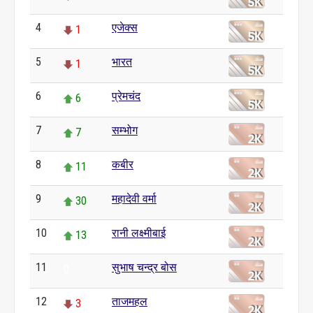
4
एजेक्स
1
5
भारत
1
6
प्रेमचंद
6
7
सम्भोग
7
8
कबीर
11
9
महादेवी वर्मा
30
10
रानी लक्ष्मीबाई
13
11
सुभाष चन्द्र बोस
0
12
ताजमहल
3