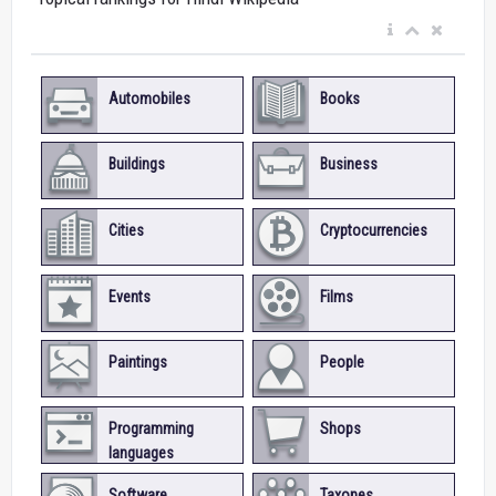
Automobiles
Books
Buildings
Business
Cities
Cryptocurrencies
Events
Films
Paintings
People
Programming
Shops
languages
Software
Taxones