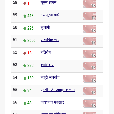
58
यूएस ओपन
1
59
कस्तूरबा गांधी
413
60
सूनामी
296
61
सत्यजित राय
2606
62
रतिरोग
13
63
कालिदास
282
64
स्त्री जननांग
180
65
ए॰ पी॰ जे॰ अब्दुल कलाम
34
66
जयशंकर प्रसाद
43