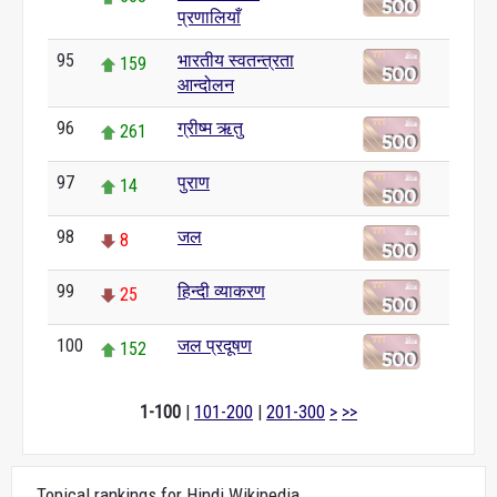
प्रणालियाँ
95
भारतीय स्वतन्त्रता
159
आन्दोलन
96
ग्रीष्म ऋतु
261
97
पुराण
14
98
जल
8
99
हिन्दी व्याकरण
25
100
जल प्रदूषण
152
1-100
|
101-200
|
201-300
>
>>
Topical rankings for Hindi Wikipedia