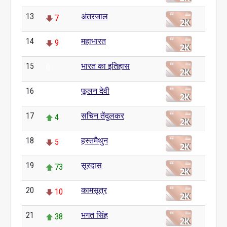
13
अंतरजाल
7
14
महाभारत
9
15
भारत का इतिहास
0
16
फूलन देवी
0
17
सचिन तेंदुलकर
4
18
हस्तमैथुन
5
19
सूरदास
73
20
कामसूत्र
10
21
भगत सिंह
38