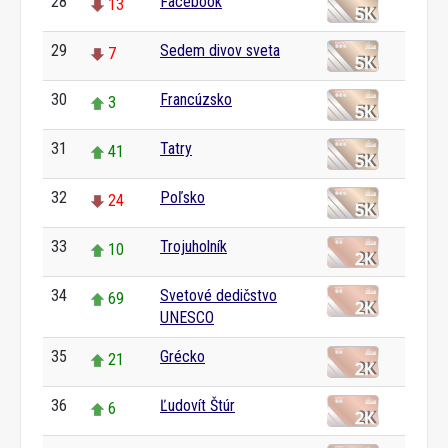
28
Facebook
13
29
Sedem divov sveta
7
30
Francúzsko
3
31
Tatry
41
32
Poľsko
24
33
Trojuholník
10
34
Svetové dedičstvo
69
UNESCO
35
Grécko
21
36
Ľudovít Štúr
6