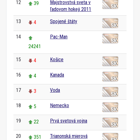
12
Majstrovstvá sveta v
39
ľadovom hokeji 2011
13
Spojené štáty
4
14
Pac-Man
24241
15
Košice
4
16
Kanada
4
17
Voda
3
18
Nemecko
5
19
Prvá svetová vojna
22
20
Trianonská mierová
351