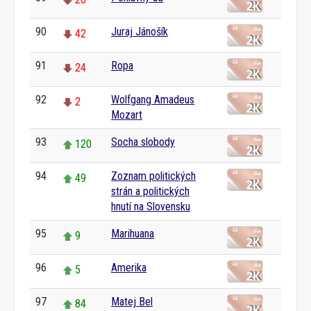
90
Juraj Jánošík
42
91
Ropa
24
92
Wolfgang Amadeus
2
Mozart
93
Socha slobody
120
94
Zoznam politických
49
strán a politických
hnutí na Slovensku
95
Marihuana
9
96
Amerika
5
97
Matej Bel
84