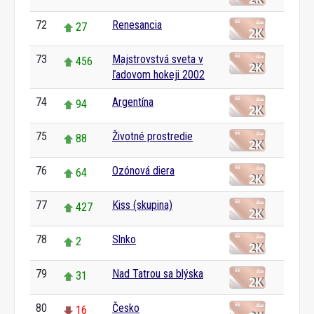
72
Renesancia
27
73
Majstrovstvá sveta v
456
ľadovom hokeji 2002
74
Argentína
94
75
Životné prostredie
88
76
Ozónová diera
64
77
Kiss (skupina)
427
78
Slnko
2
79
Nad Tatrou sa blýska
31
80
Česko
16