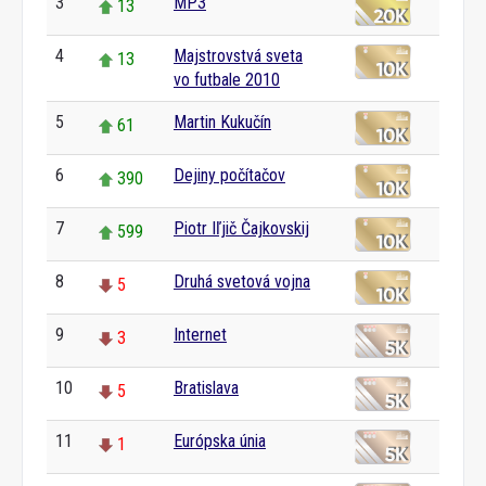
3
MP3
13
4
Majstrovstvá sveta
13
vo futbale 2010
5
Martin Kukučín
61
6
Dejiny počítačov
390
7
Piotr Iľjič Čajkovskij
599
8
Druhá svetová vojna
5
9
Internet
3
10
Bratislava
5
11
Európska únia
1