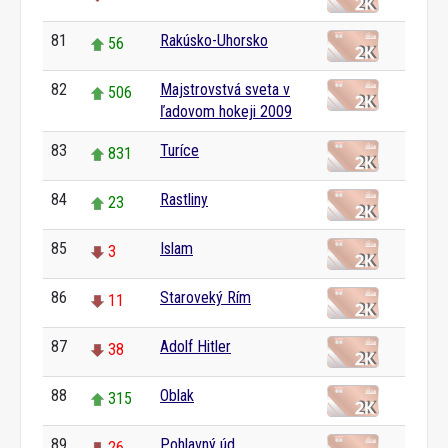
81
Rakúsko-Uhorsko
56
82
Majstrovstvá sveta v
506
ľadovom hokeji 2009
83
Turíce
831
84
Rastliny
23
85
Islam
3
86
Staroveký Rím
11
87
Adolf Hitler
38
88
Oblak
315
89
Pohlavný úd
26