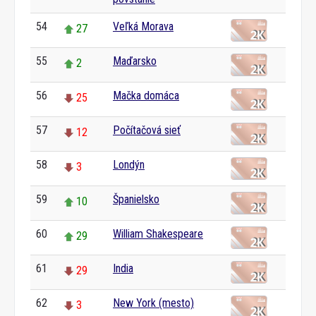
54
Veľká Morava
27
55
Maďarsko
2
56
Mačka domáca
25
57
Počítačová sieť
12
58
Londýn
3
59
Španielsko
10
60
William Shakespeare
29
61
India
29
62
New York (mesto)
3