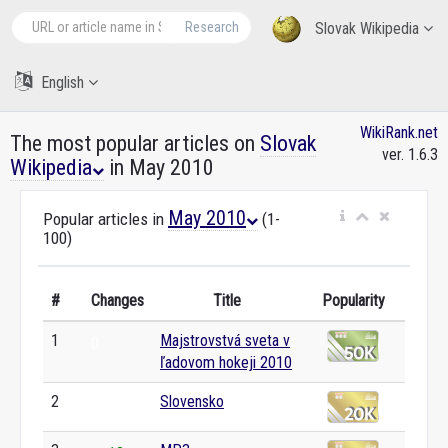
Research
Slovak Wikipedia
English
WikiRank.net
The most popular articles on
Slovak
ver. 1.6.3
Wikipedia
in May 2010
May 2010
Popular articles in
(1-
100)
#
Changes
Title
Popularity
1
Majstrovstvá sveta v
0
ľadovom hokeji 2010
2
Slovensko
0