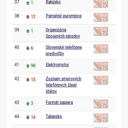
37
Rakúsko
1
38
Pamätné euromince
12
39
Organizácia
1
Spojených národov
40
Slovenské telefónne
6
predvoľby
41
Elektromotor
98
42
Zoznam smerových
15
telefónnych čísiel
štátov
43
Formát papiera
3
44
Taliansko
14