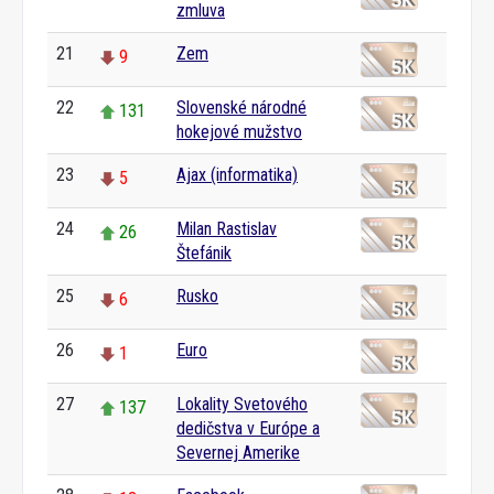
zmluva
21
Zem
9
22
Slovenské národné
131
hokejové mužstvo
23
Ajax (informatika)
5
24
Milan Rastislav
26
Štefánik
25
Rusko
6
26
Euro
1
27
Lokality Svetového
137
dedičstva v Európe a
Severnej Amerike