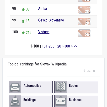
98
Afrika
37
99
Česko-Slovensko
13
100
Vzduch
215
1-100
|
101-200
|
201-300
>
>>
Topical rankings for Slovak Wikipedia
Automobiles
Books
Buildings
Business