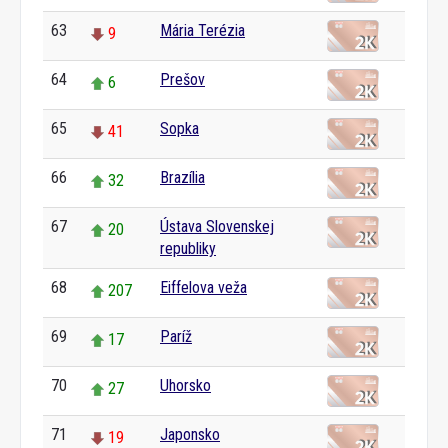
63
Mária Terézia
9
64
Prešov
6
65
Sopka
41
66
Brazília
32
67
Ústava Slovenskej
20
republiky
68
Eiffelova veža
207
69
Paríž
17
70
Uhorsko
27
71
Japonsko
19