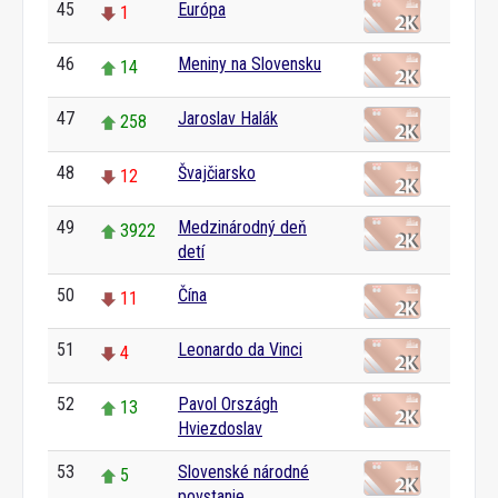
45
Európa
1
46
Meniny na Slovensku
14
47
Jaroslav Halák
258
48
Švajčiarsko
12
49
Medzinárodný deň
3922
detí
50
Čína
11
51
Leonardo da Vinci
4
52
Pavol Országh
13
Hviezdoslav
53
Slovenské národné
5
povstanie