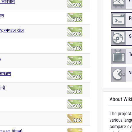
P
 संविधान
िवस
P
ष्ट्रमण्डल खेल
S
T
म
V
 आरक्षण
ांधी
About Wik
The project 
various lang
compare over
(२०१२ फ़िल्म)