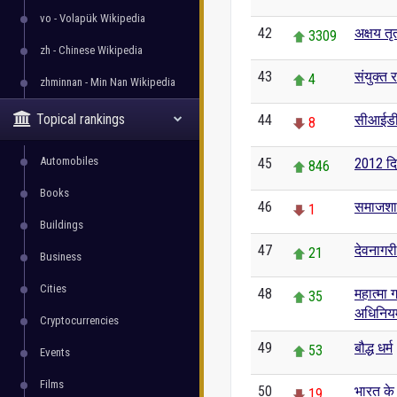
vo - Volapük Wikipedia
42
अक्षय तृ
3309
zh - Chinese Wikipedia
43
संयुक्त रा
4
zhminnan - Min Nan Wikipedia
Topical rankings
44
सीआईडी
8
Automobiles
45
2012 दि
846
Books
46
समाजशास
1
Buildings
47
देवनागरी
21
Business
Cities
48
महात्मा ग
35
अधिनिय
Cryptocurrencies
49
बौद्ध धर्म
53
Events
Films
50
भारत के 
19