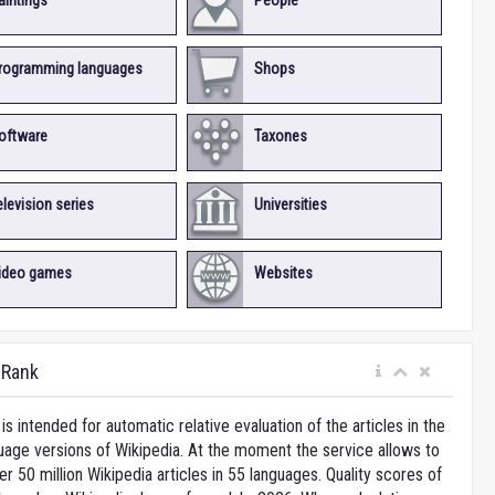
aintings
People
rogramming languages
Shops
oftware
Taxones
elevision series
Universities
ideo games
Websites
iRank
is intended for automatic relative evaluation of the articles in the
uage versions of Wikipedia. At the moment the service allows to
 50 million Wikipedia articles in 55 languages. Quality scores of