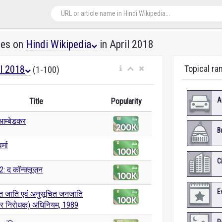
les on
Hindi Wikipedia
in April 2018
il 2018
Topical ra
(1-100)
A
Title
Popularity
आम्बेडकर
B
र्मा
C
2: द कॉन्क्लूज़न
E
त जाति एवं अनुसूचित जनजाति
ार निरोधक) अधिनियम, 1989