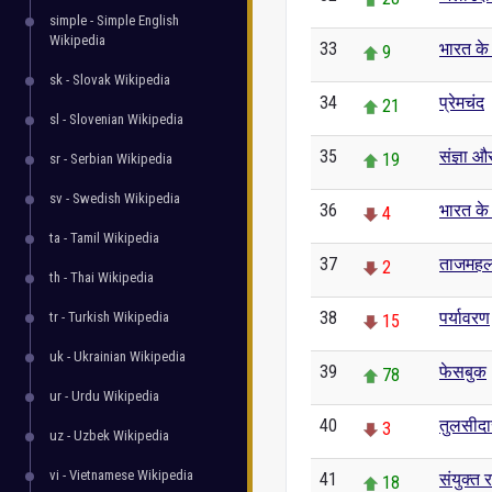
simple - Simple English
Wikipedia
33
भारत के 
9
sk - Slovak Wikipedia
34
प्रेमचंद
21
sl - Slovenian Wikipedia
35
संज्ञा औ
19
sr - Serbian Wikipedia
sv - Swedish Wikipedia
36
भारत के 
4
ta - Tamil Wikipedia
37
ताजमह
2
th - Thai Wikipedia
38
पर्यावरण
tr - Turkish Wikipedia
15
uk - Ukrainian Wikipedia
39
फेसबुक
78
ur - Urdu Wikipedia
40
तुलसीद
3
uz - Uzbek Wikipedia
vi - Vietnamese Wikipedia
41
संयुक्त 
18