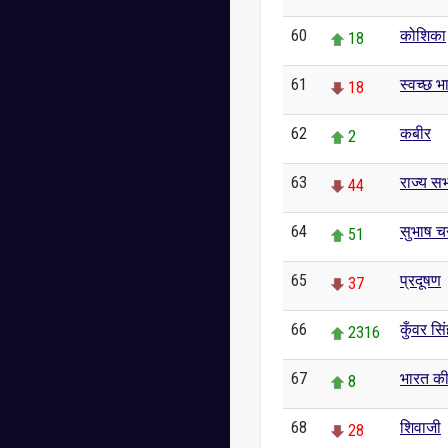
60
कोशिका
18
61
स्वच्छ 
18
62
कबीर
2
63
राज्य स
44
64
सुभाष चन
51
65
प्रदूषण
37
66
कुँवर सि
2316
67
भारत की 
8
68
शिवाजी
28