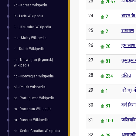
23
आंबेडकर
2067
ko - Korean Wikipedia
24
भारत के 
la - Latin Wikipedia
2
lt - Lithuanian Wikipedia
25
रामायण
2
ms - Malay Wikipedia
26
हम साथ 
20
nl - Dutch Wikipedia
nn - Norwegian (Nynorsk)
27
कुमकुम भ
81
Wikipedia
28
दलित
234
no - Norwegian Wikipedia
pl - Polish Wikipedia
29
नरेन्द्र 
1
pt - Portuguese Wikipedia
30
वर्ण विभ
81
ro - Romanian Wikipedia
31
जलियाँव
ru - Russian Wikipedia
100
sh - Serbo-Croatian Wikipedia
32
अलाउद्द
28