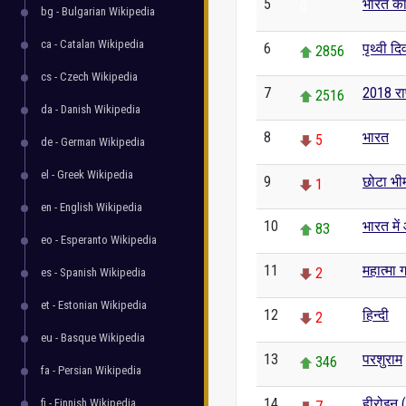
5
भारत का
0
bg - Bulgarian Wikipedia
ca - Catalan Wikipedia
6
पृथ्वी द
2856
cs - Czech Wikipedia
7
2018 रा
2516
da - Danish Wikipedia
8
भारत
5
de - German Wikipedia
el - Greek Wikipedia
9
छोटा भी
1
en - English Wikipedia
10
भारत में
83
eo - Esperanto Wikipedia
11
महात्मा ग
2
es - Spanish Wikipedia
et - Estonian Wikipedia
12
हिन्दी
2
eu - Basque Wikipedia
13
परशुराम
346
fa - Persian Wikipedia
14
हीरोइन 
fi - Finnish Wikipedia