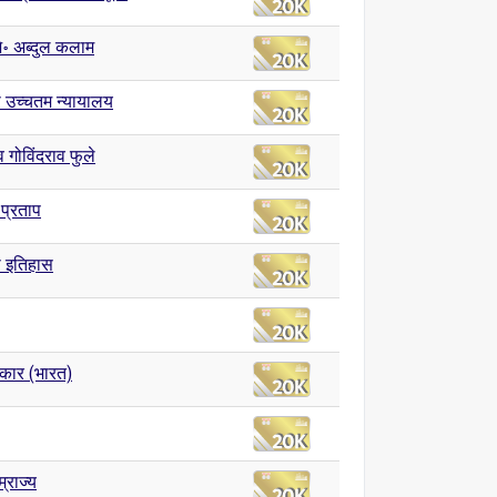
जे॰ अब्दुल कलाम
 उच्चतम न्यायालय
व गोविंदराव फुले
 प्रताप
 इतिहास
कार (भारत)
म्राज्य