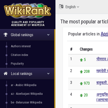
English
The most popular artic
QUALITY AND POPULARITY
ASSESSMENT OF WIKIPEDIA
WikiRank
Apr
Popular articles in
Global rankings
Authors interest
#
Changes
Citation index
1
भीमराव 
5
Popularity
2
महादेवी व
208
Local rankings
3
बाहुबली 
973
ar - Arabic Wikipedia
az - Azerbaijani Wikipedia
4
अनुसूचि
20
(अत्याच
be - Belarusian Wikipedia