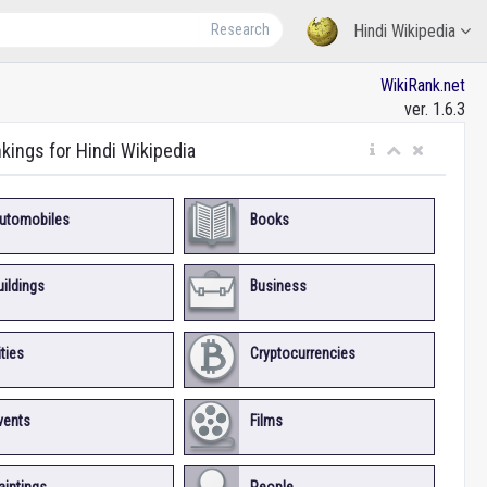
Research
Hindi Wikipedia
WikiRank.net
ver. 1.6.3
nkings for Hindi Wikipedia
utomobiles
Books
uildings
Business
ities
Cryptocurrencies
vents
Films