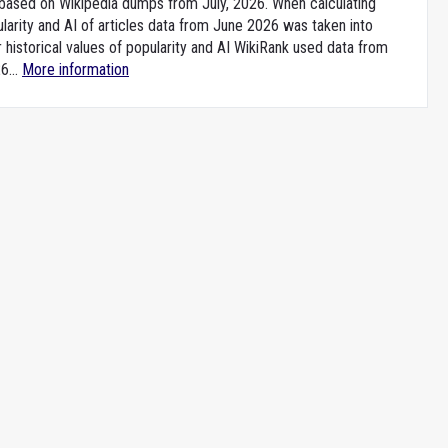
e based on Wikipedia dumps from July, 2026. When calculating
larity and AI of articles data from June 2026 was taken into
 historical values of popularity and AI WikiRank used data from
6...
More information