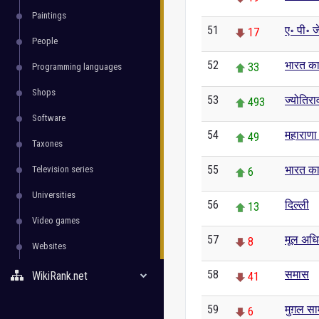
Paintings
51
ए॰ पी॰ 
17
People
52
भारत का
33
Programming languages
Shops
53
ज्योतिरा
493
Software
54
महाराणा
49
Taxones
55
भारत का
Television series
6
Universities
56
दिल्ली
13
Video games
57
मूल अधि
8
Websites
58
समास
WikiRank.net
41
59
मुग़ल सा
6