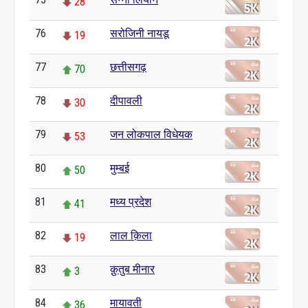
28
76
सरोजिनी नायडू
19
77
छत्तीसगढ़
70
78
दीपावली
30
79
जन लोकपाल विधेयक
53
80
मुम्बई
50
81
मध्य प्रदेश
41
82
लाल क़िला
19
83
क़ुतुब मीनार
3
84
मायावती
36