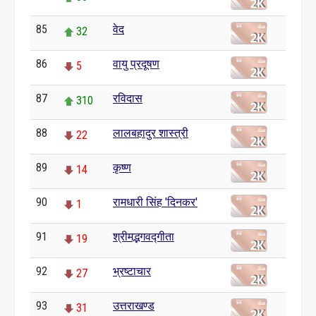
85
वेद
32
86
वायु प्रदूषण
5
87
रविदास
310
88
लालबहादुर शास्त्री
22
89
कृष्ण
14
90
रामधारी सिंह 'दिनकर'
1
91
श्रीमद्भगवद्गीता
19
92
भ्रष्टाचार
27
93
उत्तराखण्ड
31