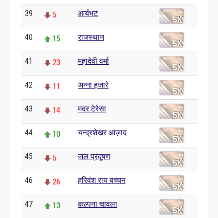
39
आर्यभट
5
40
राजस्थान
15
41
महादेवी वर्मा
23
42
अन्ना हजारे
11
43
मदर टेरेसा
14
44
चन्द्रशेखर आज़ाद
10
45
जल प्रदूषण
5
46
हरिवंश राय बच्चन
26
47
कल्पना चावला
13