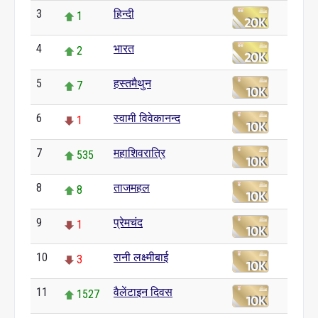
3
हिन्दी
1
4
भारत
2
5
हस्तमैथुन
7
6
स्वामी विवेकानन्द
1
7
महाशिवरात्रि
535
8
ताजमहल
8
9
प्रेमचंद
1
10
रानी लक्ष्मीबाई
3
11
वैलेंटाइन दिवस
1527