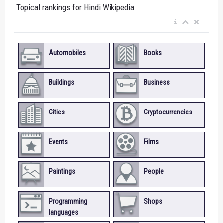
Topical rankings for Hindi Wikipedia
Automobiles
Books
Buildings
Business
Cities
Cryptocurrencies
Events
Films
Paintings
People
Programming
Shops
languages