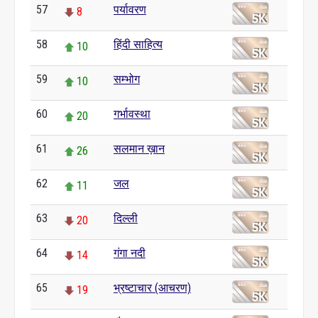
57
पर्यावरण
8
58
हिंदी साहित्य
10
59
सम्भोग
10
60
गर्भावस्था
20
61
सलमान ख़ान
26
62
जल
11
63
दिल्ली
20
64
गंगा नदी
14
65
भ्रष्टाचार (आचरण)
19