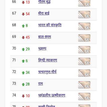
66
गौतम बुद्ध
13
67
मीरा बाई
54
68
भारत की संस्कृति
8
69
बाल-श्रम
45
70
भूकम्प
29
71
हिन्दी व्याकरण
6
72
चन्द्रगुप्त मौर्य
34
73
राम
28
74
भूमंडलीय ऊष्मीकरण
10
75
सन्नी लियोन