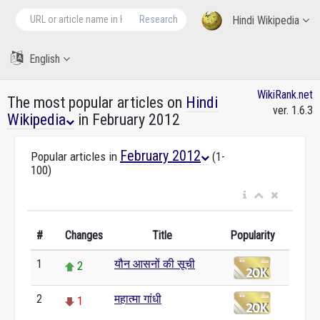
Research
Hindi Wikipedia
English
WikiRank.net
The most popular articles on
Hindi
ver. 1.6.3
Wikipedia
in February 2012
February 2012
Popular articles in
(1-
100)
#
Changes
Title
Popularity
1
यौन आसनों की सूची
2
2
महात्मा गांधी
1