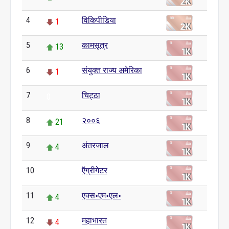
4
विकिपीडिया
1
5
कामसूत्र
13
6
संयुक्त राज्य अमेरिका
1
7
चिट्ठा
0
8
२००६
21
9
अंतरजाल
4
10
ऍग्रीगेटर
0
11
एक्स॰एम॰एल॰
4
12
महाभारत
4