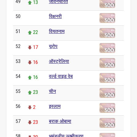
49
जीवनचरित
13
50
विक्षनरी
0
51
वियतनाम
22
52
यूरोप
17
53
ऑस्ट्रेलिया
16
54
वर्ल्ड वाइड वेब
16
55
चीन
23
56
इस्लाम
2
57
बराक ओबामा
23
58
भूमंडलीय ऊष्मीकरण