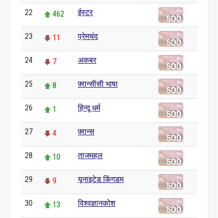
22
ईस्टर
462
23
प्रेमचंद
11
24
अकबर
7
25
फ़्रान्सीसी भाषा
8
26
हिन्दू धर्म
1
27
फ़्रान्स
4
28
ताजमहल
10
29
यूनाइटेड किंगडम
9
30
विश्वज्ञानकोश
13