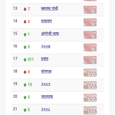
13
महात्मा गांधी
7
14
रामायण
3
15
अंग्रेज़ी भाषा
1
16
२००७
5
17
वसंत
311
18
संगणक
9
19
२००५
13
20
जालपृष्ठ
5
21
२००८
5