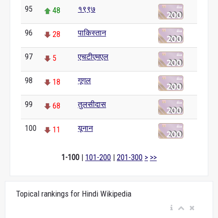
95
१९९७
48
96
पाकिस्तान
28
97
एचटीएमएल
5
98
गूगल
18
99
तुलसीदास
68
100
यूनान
11
1-100
|
101-200
|
201-300
>
>>
Topical rankings for Hindi Wikipedia