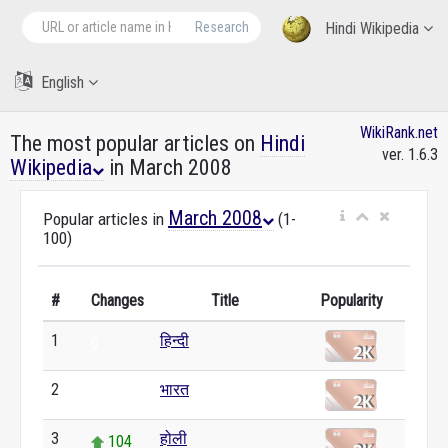
Research
Hindi Wikipedia
English
WikiRank.net
The most popular articles on
Hindi
ver. 1.6.3
Wikipedia
in March 2008
March 2008
Popular articles in
(1-
100)
#
Changes
Title
Popularity
1
हिन्दी
0
2
भारत
0
3
होली
104