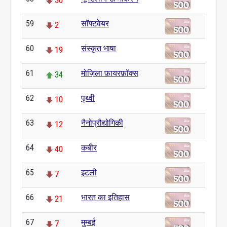
30
59
सॉफ्टवेयर
2
60
संस्कृत भाषा
19
61
मोज़िला फ़ायरफ़ॉक्स
34
62
पृथ्वी
10
63
नैनोप्रौद्योगिकी
12
64
कबीर
40
65
इटली
7
66
भारत का इतिहास
21
67
मुम्बई
7