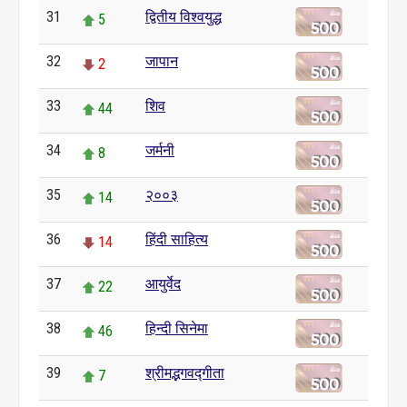
31
द्वितीय विश्वयुद्ध
5
32
जापान
2
33
शिव
44
34
जर्मनी
8
35
२००३
14
36
हिंदी साहित्य
14
37
आयुर्वेद
22
38
हिन्दी सिनेमा
46
39
श्रीमद्भगवद्गीता
7