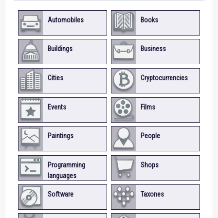
Automobiles
Books
Buildings
Business
Cities
Cryptocurrencies
Events
Films
Paintings
People
Programming
Shops
languages
Software
Taxones