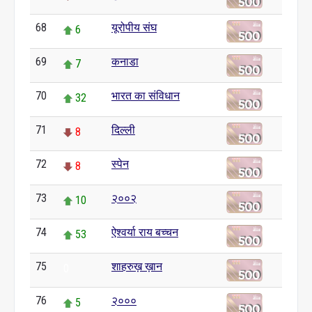
68
यूरोपीय संघ
6
69
कनाडा
7
70
भारत का संविधान
32
71
दिल्ली
8
72
स्पेन
8
73
२००२
10
74
ऐश्वर्या राय बच्चन
53
75
शाहरुख़ ख़ान
0
76
२०००
5