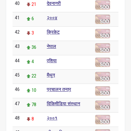
40
देवनागरी
21
41
२००४
6
42
क्रिकेट
3
43
नेपाल
36
44
एशिया
4
45
मैथुन
22
46
प्रचालन तन्त्र
10
47
विकिमीडिया संस्थान
78
48
२००१
8