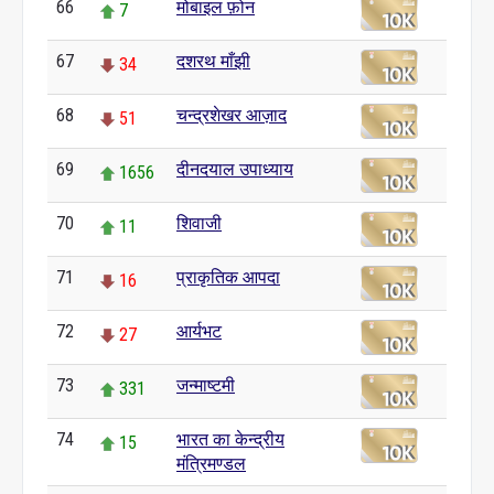
66
मोबाइल फ़ोन
7
67
दशरथ माँझी
34
68
चन्द्रशेखर आज़ाद
51
69
दीनदयाल उपाध्याय
1656
70
शिवाजी
11
71
प्राकृतिक आपदा
16
72
आर्यभट
27
73
जन्माष्टमी
331
74
भारत का केन्द्रीय
15
मंत्रिमण्डल