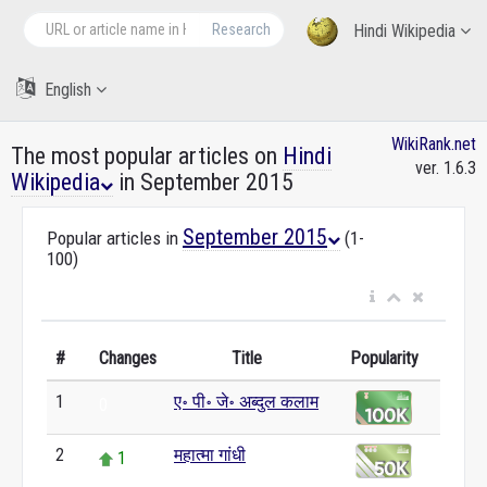
Research
Hindi Wikipedia
English
WikiRank.net
The most popular articles on
Hindi
ver. 1.6.3
Wikipedia
in September 2015
September 2015
Popular articles in
(1-
100)
#
Changes
Title
Popularity
1
ए॰ पी॰ जे॰ अब्दुल कलाम
0
2
महात्मा गांधी
1