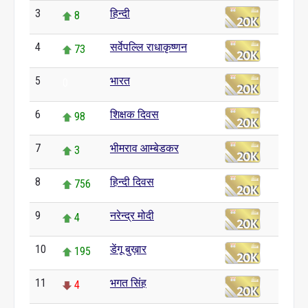
3
हिन्दी
8
4
सर्वेपल्लि राधाकृष्णन
73
5
भारत
0
6
शिक्षक दिवस
98
7
भीमराव आम्बेडकर
3
8
हिन्दी दिवस
756
9
नरेन्द्र मोदी
4
10
डेंगू बुख़ार
195
11
भगत सिंह
4