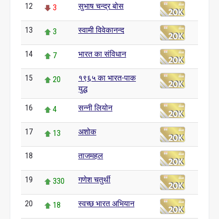
12
सुभाष चन्द्र बोस
3
13
स्वामी विवेकानन्द
3
14
भारत का संविधान
7
15
१९६५ का भारत-पाक
20
युद्ध
16
सन्नी लियोन
4
17
अशोक
13
18
ताजमहल
0
19
गणेश चतुर्थी
330
20
स्वच्छ भारत अभियान
18