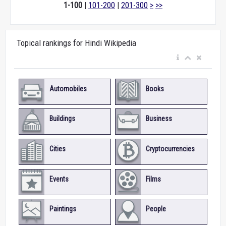
1-100
|
101-200
|
201-300
>
>>
Topical rankings for Hindi Wikipedia
Automobiles
Books
Buildings
Business
Cities
Cryptocurrencies
Events
Films
Paintings
People