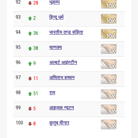
92
भूकम्प
28
93
हिन्दू धर्म
2
94
भारतीय दण्ड संहिता
36
95
चाणक्य
38
96
अल्बर्ट आइंस्टीन
9
97
अमिताभ बच्चन
11
98
राम
51
99
आइज़क न्यूटन
5
100
क़ुतुब मीनार
8