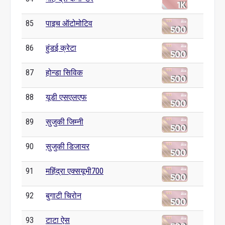
85
पाइच ऑटोमोटिव
86
हुंडई क्रेटा
87
होन्डा सिविक
88
यूडी एसएलएफ
89
सुजुकी जिम्नी
90
सुजुकी डिजायर
91
महिंद्रा एक्सयूभी700
92
बुगाटी चिरोन
93
टाटा ऐस