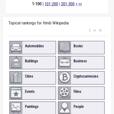
1-100
|
101-200
|
201-300
>
>>
Topical rankings for Hindi Wikipedia
Automobiles
Books
Buildings
Business
Cities
Cryptocurrencies
Events
Films
Paintings
People