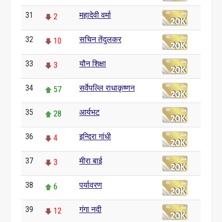
31
महादेवी वर्मा
2
32
सचिन तेंदुलकर
10
33
यौन शिक्षा
3
34
सर्वेपल्लि राधाकृष्णन
57
35
आर्यभट
28
36
इन्दिरा गांधी
4
37
मीरा बाई
3
38
पर्यावरण
6
39
गंगा नदी
12