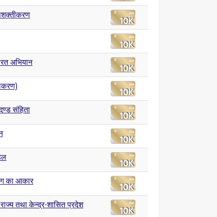
सशक्तीकरण
भारत अभियान
याकरण)
दण्ड संहिता
न
डल
िंग का आकार
राज्य तथा केन्द्र-शासित प्रदेश