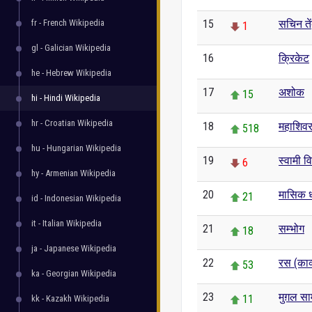
fr - French Wikipedia
15
सचिन ते
1
gl - Galician Wikipedia
16
क्रिकेट
0
he - Hebrew Wikipedia
17
अशोक
15
hi - Hindi Wikipedia
hr - Croatian Wikipedia
18
महाशिवर
518
hu - Hungarian Wikipedia
19
स्वामी व
6
hy - Armenian Wikipedia
20
मासिक धर
21
id - Indonesian Wikipedia
it - Italian Wikipedia
21
सम्भोग
18
ja - Japanese Wikipedia
22
रस (काव्
53
ka - Georgian Wikipedia
23
मुग़ल सा
11
kk - Kazakh Wikipedia