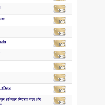
ल
ल्या
ननांग
त
 इतिहास
 मूल अधिकार, निदेशक तत्त्व और
्य