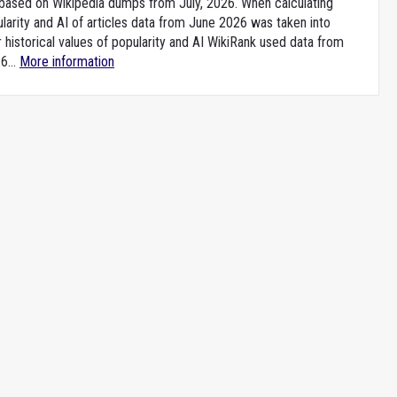
e based on Wikipedia dumps from July, 2026. When calculating
larity and AI of articles data from June 2026 was taken into
 historical values of popularity and AI WikiRank used data from
6...
More information