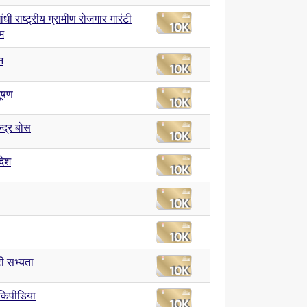
ांधी राष्ट्रीय ग्रामीण रोजगार गारंटी
म
न
ूषण
्द्र बोस
देश
टी सभ्यता
िकिपीडिया