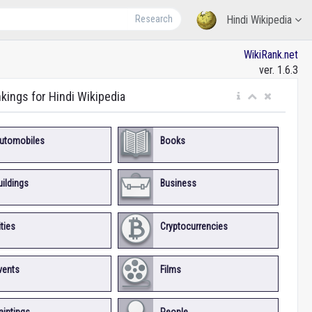
Research
Hindi Wikipedia
WikiRank.net
ver. 1.6.3
nkings for Hindi Wikipedia
utomobiles
Books
uildings
Business
ities
Cryptocurrencies
vents
Films