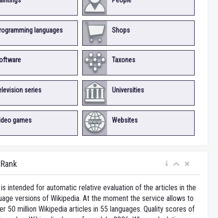
aintings
People
rogramming languages
Shops
oftware
Taxones
elevision series
Universities
ideo games
Websites
iRank
is intended for automatic relative evaluation of the articles in the
uage versions of Wikipedia. At the moment the service allows to
 50 million Wikipedia articles in 55 languages. Quality scores of