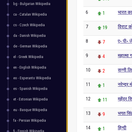
bg - Bulgarian Wikipedia
6
भारत का
1
ca - Catalan Wikipedia
cs - Czech Wikipedia
7
विराट क
19
da - Danish Wikipedia
8
ए॰ पी॰ 
7
de - German Wikipedia
9
महात्मा ग
4
el - Greek Wikipedia
en - English Wikipedia
10
सन्नी ल
2
eo - Esperanto Wikipedia
11
नरेन्द्र 
1
es - Spanish Wikipedia
12
महेंद्र स
et - Estonian Wikipedia
11
eu - Basque Wikipedia
13
भगत सिं
9
fa - Persian Wikipedia
14
हिन्दी
1
fi - Finnish Wikipedia