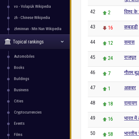
vo - Volapük Wikipedia
42
विश्व के
2
zh - Chinese Wikipedia
43
कबड्डी
16
zhminnan - Min Nan Wikipedia
Topical rankings
44
समास
12
Automobiles
45
राजपूत
24
Books
46
गौतम बुद्
7
Buildings
47
अकबर
1
Business
Cities
48
रामायण
18
Cryptocurrencies
49
भारत में
16
Events
50
भारतीय 
58
Films