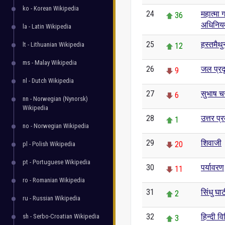
ko - Korean Wikipedia
24
महात्मा ग
36
अधिनिय
la - Latin Wikipedia
25
हस्तमैथु
lt - Lithuanian Wikipedia
12
ms - Malay Wikipedia
26
जल प्रद
9
nl - Dutch Wikipedia
27
सुभाष चन
6
nn - Norwegian (Nynorsk)
Wikipedia
28
उत्तर प्र
1
no - Norwegian Wikipedia
29
शिवाजी
20
pl - Polish Wikipedia
pt - Portuguese Wikipedia
30
पर्यावरण
11
ro - Romanian Wikipedia
31
सिंधु घा
2
ru - Russian Wikipedia
32
हिन्दी व
sh - Serbo-Croatian Wikipedia
3