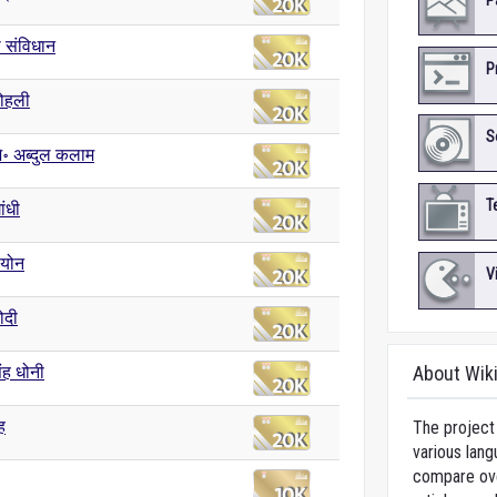
P
 संविधान
P
ोहली
S
जे॰ अब्दुल कलाम
T
ांधी
ियोन
V
मोदी
िंह धोनी
About Wik
ह
The project 
various lang
compare over