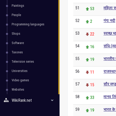
Paintings
51
महिला 
53
People
52
गंगा नदी
2
Programming languages
53
स्वच्छ 
Shops
22
Software
54
संधि (व्
16
Taxones
55
भारतीय 
19
Television series
Universities
56
राजस्था
11
Video games
57
सौर मण्
15
Websites
58
मानव ल
33
WikiRank.net
59
भारत के 
19