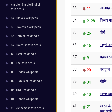
simple - Simple English
33
ताजमह
11
Wikipedia
sk - Slovak Wikipedia
34
विजय मा
2128
sl - Slovenian Wikipedia
35
वीर्य
26
sr - Serbian Wikipedia
36
स्त्री ज
sv - Swedish Wikipedia
16
ta - Tamil Wikipedia
37
महाभार
9
th - Thai Wikipedia
38
प्रदूषण
20
tr - Turkish Wikipedia
uk - Ukrainian Wikipedia
39
योनि
34
ur - Urdu Wikipedia
40
भारत का
10
uz - Uzbek Wikipedia
41
भारत के
21
vi - Vietnamese Wikipedia
मूल कर्तव