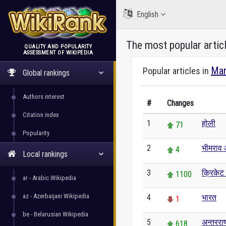
English
The most popular artic
QUALITY AND POPULARITY
ASSESSMENT OF WIKIPEDIA
WikiRank
Mar
Popular articles in
Global rankings
Authors interest
#
Changes
Citation index
1
होली
71
Popularity
2
भीमराव 
4
Local rankings
3
क्रिकेट
1100
ar - Arabic Wikipedia
az - Azerbaijani Wikipedia
4
भारत
1
be - Belarusian Wikipedia
5
अन्तरराष
618