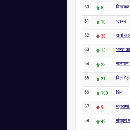
60
विनायक
8
61
भूकम्प
10
62
रानी लक्ष
38
63
भारत का 
13
64
सलमान 
23
65
बिल गेट
21
66
शिव
100
67
महाराणा
9
68
संयुक्त 
48