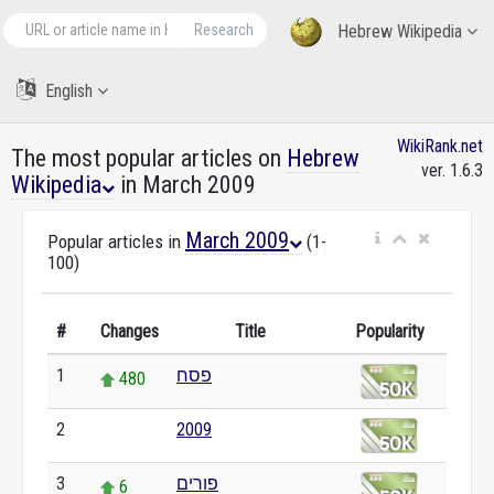
Research
Hebrew Wikipedia
English
WikiRank.net
The most popular articles on
Hebrew
ver. 1.6.3
Wikipedia
in March 2009
March 2009
Popular articles in
(1-
100)
#
Changes
Title
Popularity
1
פסח
480
2
2009
0
3
פורים
6