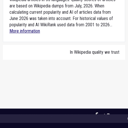
are based on Wikipedia dumps from July, 2026. When
calculating current popularity and AI of articles data from
June 2026 was taken into account. For historical values of
popularity and AI WikiRank used data from 2001 to 2026...
More information
In Wikipedia quality we trust
2015-2026,
WikiRank.net
, CC BY-SA 4.0
🌐 A