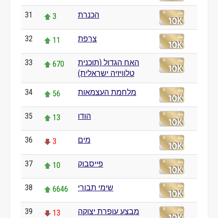
31
הכנרת
3
32
צרפת
11
33
האח הגדול (תוכנית
670
טלוויזיה ישראלית)
34
מלחמת העצמאות
56
35
הודו
13
36
מים
3
37
פייסבוק
10
38
שימי תבורי
6646
39
מבצע עופרת יצוקה
13