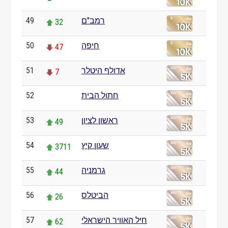
49
רמב"ם
32
50
חיפה
47
51
אדולף היטלר
7
52
חתול הבית
0
53
ראשון לציון
49
54
שעון קיץ
3711
55
גרמניה
44
56
הביטלס
26
57
חיל האוויר הישראלי
62