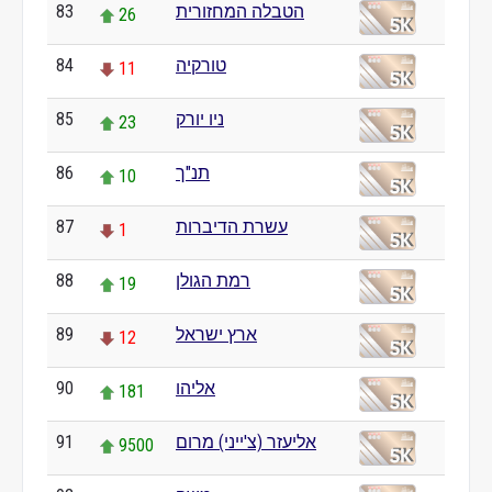
83
הטבלה המחזורית
26
84
טורקיה
11
85
ניו יורק
23
86
תנ"ך
10
87
עשרת הדיברות
1
88
רמת הגולן
19
89
ארץ ישראל
12
90
אליהו
181
91
אליעזר (צ'ייני) מרום
9500