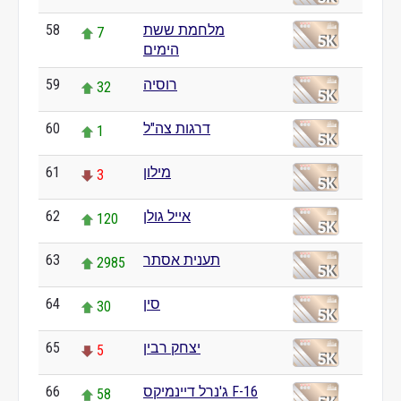
58
מלחמת ששת
7
הימים
59
רוסיה
32
60
דרגות צה"ל
1
61
מילון
3
62
אייל גולן
120
63
תענית אסתר
2985
64
סין
30
65
יצחק רבין
5
66
ג'נרל דיינמיקס F-16
58