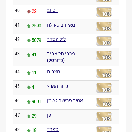
40
יוטיוב
22
41
מאיה בוסקילה
2590
42
ליל הסדר
5079
43
מכבי תל אביב
41
(כדורסל)
44
מצרים
11
45
כדור הארץ
4
46
אמיר פרישר גוטמן
9601
47
יפן
29
48
ספרד
18