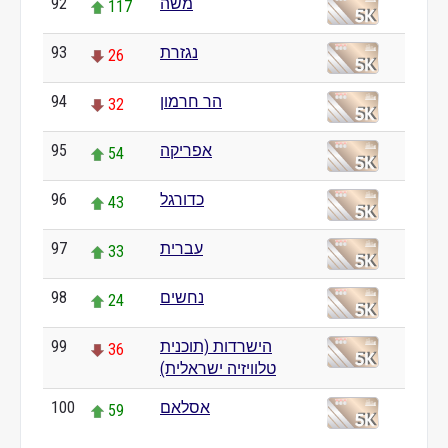
92
משה
117
93
נגזרת
26
94
הר חרמון
32
95
אפריקה
54
96
כדורגל
43
97
עברית
33
98
נחשים
24
99
הישרדות (תוכנית
36
טלוויזיה ישראלית)
100
אסלאם
59