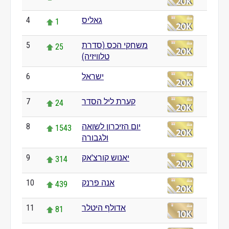
גאליס
4
1
משחקי הכס (סדרת
5
25
טלוויזיה)
ישראל
6
0
קערת ליל הסדר
7
24
יום הזיכרון לשואה
8
1543
ולגבורה
יאנוש קורצ'אק
9
314
אנה פרנק
10
439
אדולף היטלר
11
81