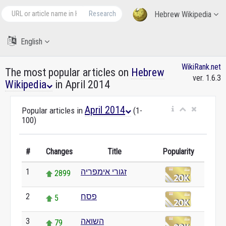
Research
Hebrew Wikipedia
English
WikiRank.net
The most popular articles on
Hebrew
ver. 1.6.3
Wikipedia
in April 2014
April 2014
Popular articles in
(1-
100)
#
Changes
Title
Popularity
זגורי אימפריה
1
2899
פסח
2
5
השואה
3
79