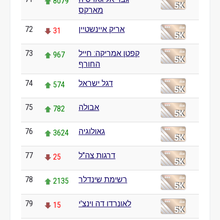
8079
מארקס
אריק איינשטיין
72
31
קפטן אמריקה: חייל
73
967
החורף
דגל ישראל
74
574
אבולה
75
782
גאולוגיה
76
3624
דרגות צה"ל
77
25
רשימת שינדלר
78
2135
לאונרדו דה וינצ'י
79
15