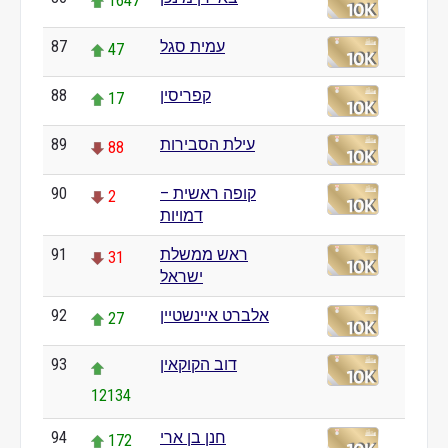
1647
עמית סגל
87
47
קפריסין
88
17
עילת הסבירות
89
88
קופה ראשית –
90
2
דמויות
ראש ממשלת
91
31
ישראל
אלברט איינשטיין
92
27
דוב הקוקאין
93
12134
חנן בן ארי
94
172