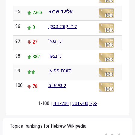
אליעד שרגא
95
2363
ליהי קורנובסקי
96
3
ינון מגל
97
27
ניימאר
98
387
סוזנה פפיאן
99
לוסי איוב
100
78
1-100
|
101-200
|
201-300
>
>>
Topical rankings for Hebrew Wikipedia