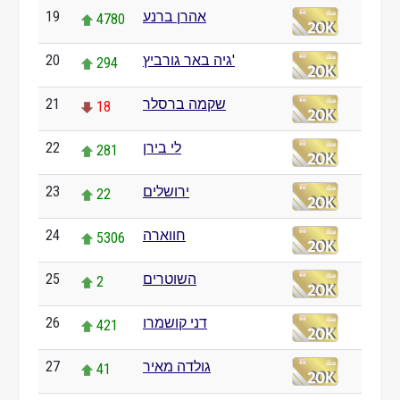
אהרן ברנע
19
4780
גיה באר גורביץ'
20
294
שקמה ברסלר
21
18
לי בירן
22
281
ירושלים
23
22
חווארה
24
5306
השוטרים
25
2
דני קושמרו
26
421
גולדה מאיר
27
41