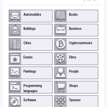
Automobiles
Books
Buildings
Business
Cities
Cryptocurrencies
Events
Films
Paintings
People
Programming
Shops
languages
Software
Taxones