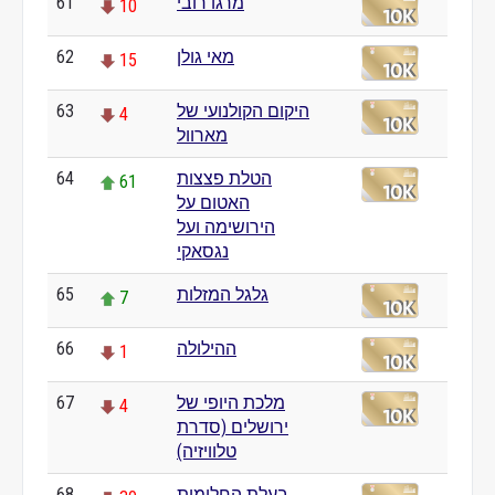
מרגו רובי
61
10
מאי גולן
62
15
היקום הקולנועי של
63
4
מארוול
הטלת פצצות
64
61
האטום על
הירושימה ועל
נגסאקי
גלגל המזלות
65
7
ההילולה
66
1
מלכת היופי של
67
4
ירושלים (סדרת
טלוויזיה)
בעלת החלומות
68