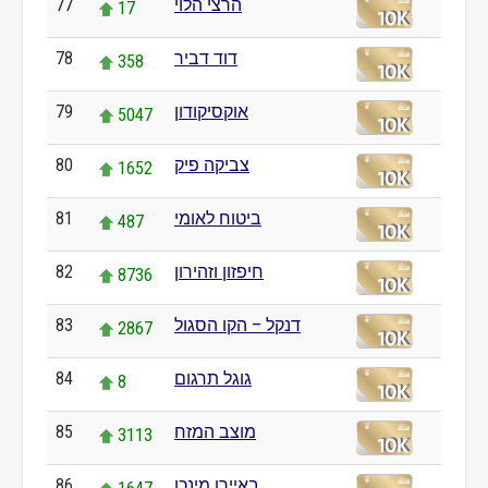
הרצי הלוי
77
17
דוד דביר
78
358
אוקסיקודון
79
5047
צביקה פיק
80
1652
ביטוח לאומי
81
487
חיפזון וזהירון
82
8736
דנקל – הקו הסגול
83
2867
גוגל תרגום
84
8
מוצב המזח
85
3113
באיירן מינכן
86