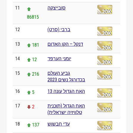
סובייצקה
11
86815
ברבי (סרט)
12
0
דנקל – הקו האדום
13
181
יומני הערפד
14
12
גביע העולם
15
216
בכדורגל נשים 2023
האח הגדול עונה 13
16
5
האח הגדול (תוכנית
17
2
טלוויזיה ישראלית)
עדי חבשוש
18
137