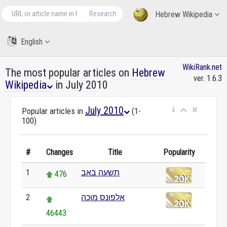
Research
Hebrew Wikipedia
English
WikiRank.net
The most popular articles on
Hebrew
ver. 1.6.3
Wikipedia
in July 2010
July 2010
Popular articles in
(1-
100)
#
Changes
Title
Popularity
1
תשעה באב
476
2
אלפונס מוכה
46443