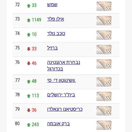
72
שמש
33
73
אילן פלד
1149
74
כוכב נולד
10
75
ברזיל
33
76
נבחרת ארגנטינה
46
בכדורגל
77
וושינגטון די. סי.
48
78
בית"ר ירושלים
113
79
כריסטיאנו רונאלדו
36
80
ברק אובמה
243