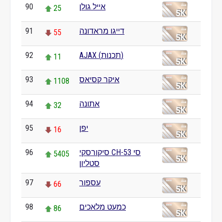
90
אייל גולן
25
91
דייגו מראדונה
55
92
AJAX (תכנות)
11
93
איקר קסיאס
1108
94
אתונה
32
95
יפן
16
96
סיקורסקי CH-53 סי
5405
סטליון
97
עספור
66
98
כמעט מלאכים
86