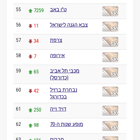
55
ט"ו באב
7259
56
צבא הגנה לישראל
11
57
צרפת
34
58
אירופה
7
59
מכבי תל אביב
65
(כדורסל)
60
נבחרת ברזיל
42
בכדורגל
61
דויד וייה
250
62
מופע שנות ה-70
98
63
חברים