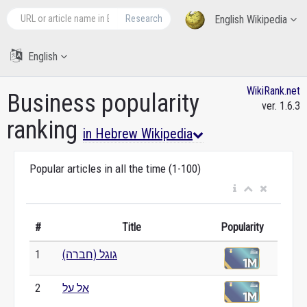
Research
English Wikipedia
English
WikiRank.net
Business popularity
ver. 1.6.3
ranking
in Hebrew Wikipedia
Popular articles in all the time (1-100)
#
Title
Popularity
גוגל (חברה)
1
אל על
2