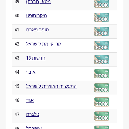
מטא (חברה)
39
מיקרוסופט
40
סופר-פארם
41
קרן קיימת לישראל
42
חדשות 13
43
איביי
44
התעשייה האווירית לישראל
45
אגד
46
טלגרם
47
שופרסל
48