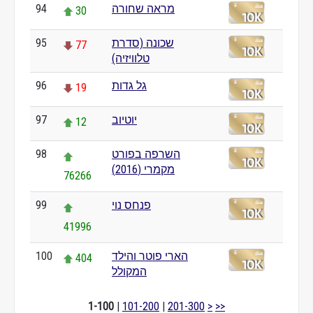
מראה שחורה
94
30
שכונה (סדרת
95
77
טלוויזיה)
גל גדות
96
19
יוטיוב
97
12
השרפה בפורט
98
מקמרי (2016)
76266
פנחס נוי
99
41996
הארי פוטר והילד
100
404
המקולל
1-100
|
101-200
|
201-300
>
>>