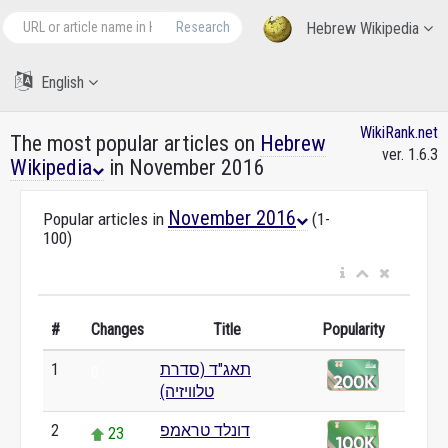
Research
Hebrew Wikipedia
English
WikiRank.net
The most popular articles on
Hebrew
ver. 1.6.3
Wikipedia
in November 2016
November 2016
Popular articles in
(1-
100)
#
Changes
Title
Popularity
תאג"ד (סדרת
1
0
טלוויזיה)
דונלד טראמפ
2
23