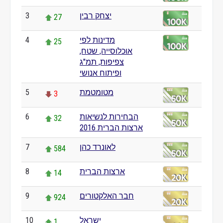
יצחק רבין
3
27
מדינות לפי
4
25
אוכלוסייה, שטח,
צפיפות, תמ"ג
ופיתוח אנושי
מטומטמת
5
3
הבחירות לנשיאות
6
32
ארצות הברית 2016
לאונרד כהן
7
584
ארצות הברית
8
14
חבר האלקטורים
9
924
ישראל
10
1