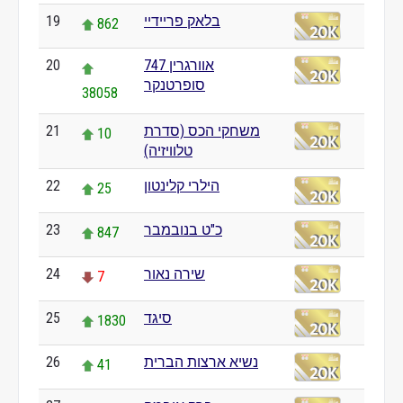
בלאק פריידיי
19
862
אוורגרין 747
20
סופרטנקר
38058
משחקי הכס (סדרת
21
10
טלוויזיה)
הילרי קלינטון
22
25
כ"ט בנובמבר
23
847
שירה נאור
24
7
סיגד
25
1830
נשיא ארצות הברית
26
41