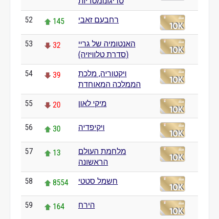
טריגונומטריות
רחבעם זאבי
52
145
האנטומיה של גריי
53
32
(סדרת טלוויזיה)
ויקטוריה, מלכת
54
39
הממלכה המאוחדת
מיקי לאון
55
20
ויקיפדיה
56
30
מלחמת העולם
57
13
הראשונה
חשמל סטטי
58
8554
הירח
59
164