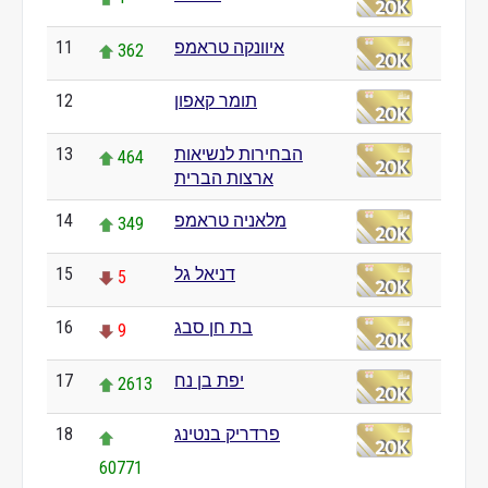
איוונקה טראמפ
11
362
תומר קאפון
12
0
הבחירות לנשיאות
13
464
ארצות הברית
מלאניה טראמפ
14
349
דניאל גל
15
5
בת חן סבג
16
9
יפת בן נח
17
2613
פרדריק בנטינג
18
60771