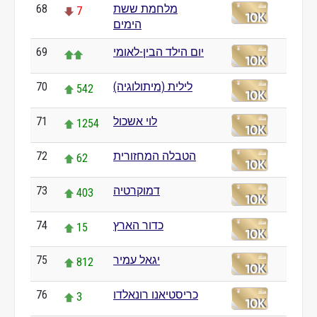
מלחמת ששת
68
7
הימים
יום הילד הבין-לאומי
69
לילית (מיתולוגיה)
70
542
לוי אשכול
71
1254
הטבלה המחזורית
72
62
דמוקרטיה
73
403
כדור הארץ
74
15
יגאל עמיר
75
812
כריסטיאנו רונאלדו
76
3