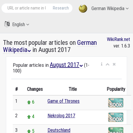
Research
German Wikipedia
English
WikiRank.net
The most popular articles on
German
ver. 1.6.3
Wikipedia
in August 2017
August 2017
Popular articles in
(1-
100)
#
Changes
Title
Popularity
1
Game of Thrones
6
2
Nekrolog 2017
4
3
Deutschland
5