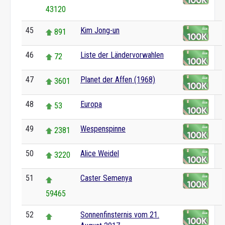
43120
45
Kim Jong-un
891
46
Liste der Ländervorwahlen
72
47
Planet der Affen (1968)
3601
48
Europa
53
49
Wespenspinne
2381
50
Alice Weidel
3220
51
Caster Semenya
59465
52
Sonnenfinsternis vom 21.