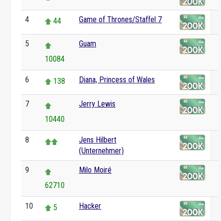
4
Game of Thrones/Staffel 7
44
5
Guam
10084
6
Diana, Princess of Wales
138
7
Jerry Lewis
10440
8
Jens Hilbert
(Unternehmer)
9
Milo Moiré
62710
10
Hacker
5