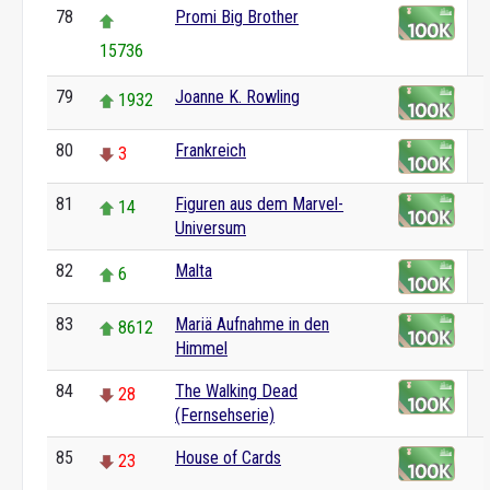
78
Promi Big Brother
15736
79
Joanne K. Rowling
1932
80
Frankreich
3
81
Figuren aus dem Marvel-
14
Universum
82
Malta
6
83
Mariä Aufnahme in den
8612
Himmel
84
The Walking Dead
28
(Fernsehserie)
85
House of Cards
23