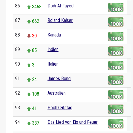
86
Dodi Al-Fayed
3468
87
Roland Kaiser
662
88
Kanada
30
89
Indien
85
90
Italien
3
91
James Bond
24
92
Australien
108
93
Hochzeitstag
41
94
Das Lied von Eis und Feuer
337