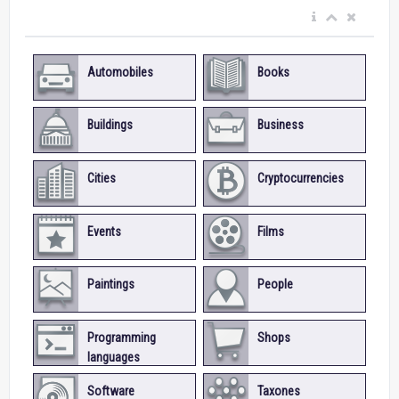
Automobiles
Books
Buildings
Business
Cities
Cryptocurrencies
Events
Films
Paintings
People
Programming
Shops
languages
Software
Taxones