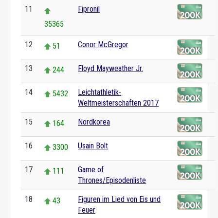
11
Fipronil
35365
12
Conor McGregor
51
13
Floyd Mayweather Jr.
244
14
Leichtathletik-
5432
Weltmeisterschaften 2017
15
Nordkorea
164
16
Usain Bolt
3300
17
Game of
111
Thrones/Episodenliste
18
Figuren im Lied von Eis und
43
Feuer