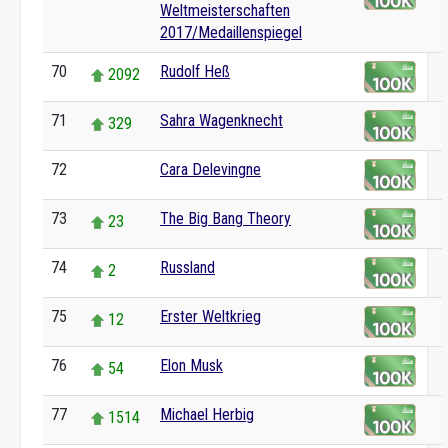
Weltmeisterschaften
2017/Medaillenspiegel
70
Rudolf Heß
2092
71
Sahra Wagenknecht
329
72
Cara Delevingne
0
73
The Big Bang Theory
23
74
Russland
2
75
Erster Weltkrieg
12
76
Elon Musk
54
77
Michael Herbig
1514