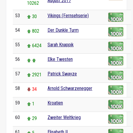
August 2017
10262
53
Vikings (Fernsehserie)
30
54
Der Dunkle Turm
802
55
Sarah Knappik
6424
56
Elke Twesten
57
Patrick Swayze
2921
58
Arnold Schwarzenegger
34
59
Kroatien
1
60
Zweiter Weltkrieg
29
61
Elisabeth II.
5