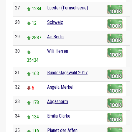
27
Lucifer (Fernsehserie)
1284
28
Schweiz
12
29
Air Berlin
2887
30
Willi Herren
35434
31
Bundestagswahl 2017
163
32
Angela Merkel
6
33
Abgasnorm
178
34
Emilia Clarke
134
35
Planet der Affen
118