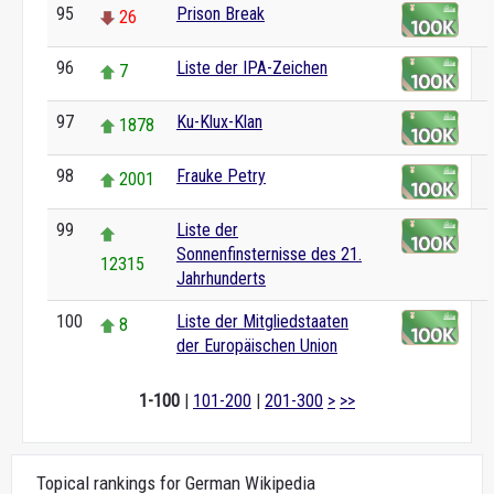
95
Prison Break
26
96
Liste der IPA-Zeichen
7
97
Ku-Klux-Klan
1878
98
Frauke Petry
2001
99
Liste der
Sonnenfinsternisse des 21.
12315
Jahrhunderts
100
Liste der Mitgliedstaaten
8
der Europäischen Union
1-100
|
101-200
|
201-300
>
>>
Topical rankings for German Wikipedia