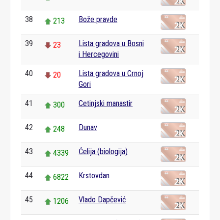
38
Bože pravde
213
39
Lista gradova u Bosni
23
i Hercegovini
40
Lista gradova u Crnoj
20
Gori
41
Cetinjski manastir
300
42
Dunav
248
43
Ćelija (biologija)
4339
44
Krstovdan
6822
45
Vlado Dapčević
1206