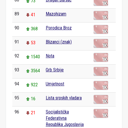
73
89
Mazohizam
41
90
Porodica Broz
368
91
Blizanci (znak)
53
92
Nota
1540
93
Grb Srbije
3564
94
Umjetnost
922
95
Lista srpskih vladara
16
96
Socijalistička
21
Federativna
Republika Jugoslavija