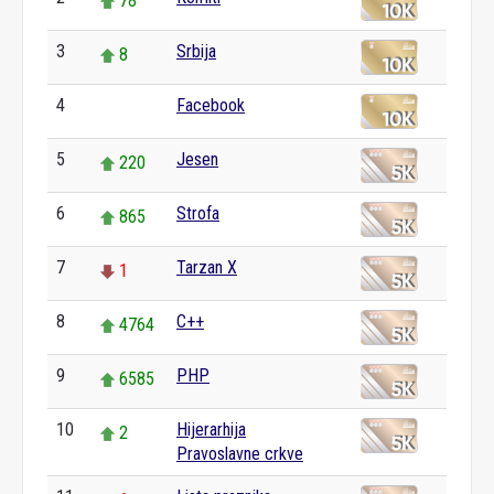
78
3
Srbija
8
4
Facebook
0
5
Jesen
220
6
Strofa
865
7
Tarzan X
1
8
C++
4764
9
PHP
6585
10
Hijerarhija
2
Pravoslavne crkve