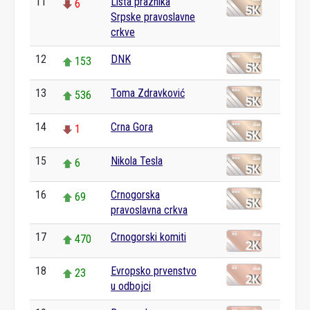
11
Lista praznika
6
Srpske pravoslavne
crkve
12
DNK
153
13
Toma Zdravković
536
14
Crna Gora
1
15
Nikola Tesla
6
16
Crnogorska
69
pravoslavna crkva
17
Crnogorski komiti
470
18
Evropsko prvenstvo
23
u odbojci