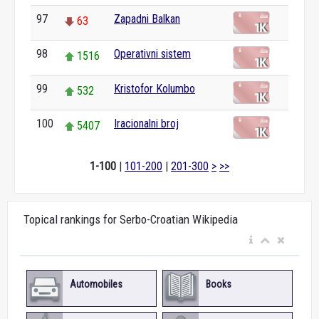
97
Zapadni Balkan
63
98
Operativni sistem
1516
99
Kristofor Kolumbo
532
100
Iracionalni broj
5407
1-100
|
101-200
|
201-300
>
>>
Topical rankings for Serbo-Croatian Wikipedia
Automobiles
Books