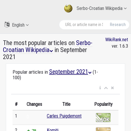
Serbo-Croatian Wikipedia
English
Research
WikiRank.net
The most popular articles on
Serbo-
ver. 1.6.3
Croatian Wikipedia
in September
2021
September 2021
Popular articles in
(1-
100)
#
Changes
Title
Popularity
1
Carles Puigdemont
0
2
Komiti