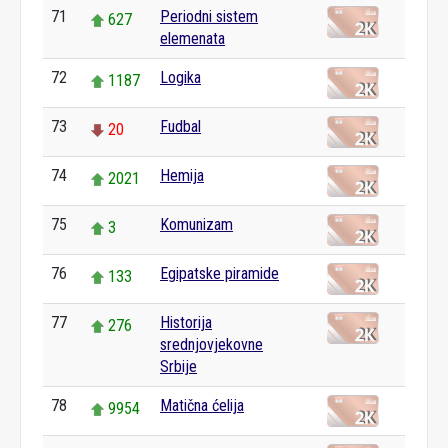
71
Periodni sistem
627
elemenata
72
Logika
1187
73
Fudbal
20
74
Hemija
2021
75
Komunizam
3
76
Egipatske piramide
133
77
Historija
276
srednjovjekovne
Srbije
78
Matična ćelija
9954