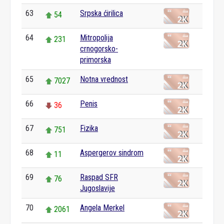
63
Srpska ćirilica
54
64
Mitropolija
231
crnogorsko-
primorska
65
Notna vrednost
7027
66
Penis
36
67
Fizika
751
68
Aspergerov sindrom
11
69
Raspad SFR
76
Jugoslavije
70
Angela Merkel
2061