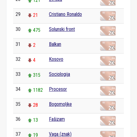
121
29
Cristiano Ronaldo
21
30
Solunski front
475
31
Balkan
2
32
Kosovo
4
33
Sociologija
315
34
Procesor
1182
35
Bogomoljke
28
36
Fašizam
13
37
Vaga (znak)
19