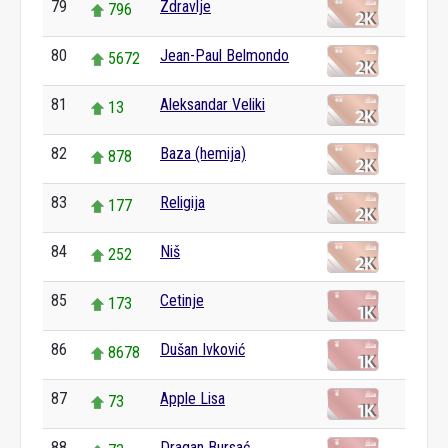
79
Zdravlje
796
80
Jean-Paul Belmondo
5672
81
Aleksandar Veliki
13
82
Baza (hemija)
878
83
Religija
177
84
Niš
252
85
Cetinje
173
86
Dušan Ivković
8678
87
Apple Lisa
73
88
Dragan Bursać