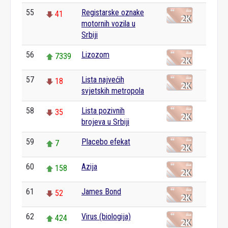
55
Registarske oznake
41
motornih vozila u
Srbiji
56
Lizozom
7339
57
Lista najvećih
18
svjetskih metropola
58
Lista pozivnih
35
brojeva u Srbiji
59
Placebo efekat
7
60
Azija
158
61
James Bond
52
62
Virus (biologija)
424