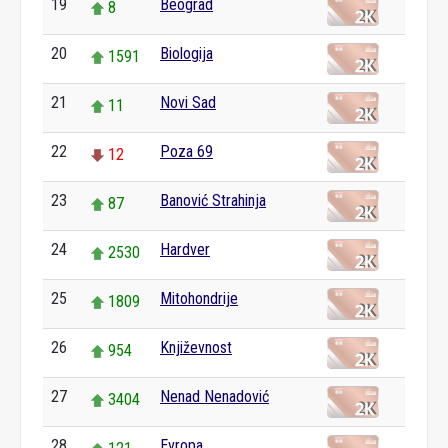
19
Beograd
8
20
Biologija
1591
21
Novi Sad
11
22
Poza 69
12
23
Banović Strahinja
87
24
Hardver
2530
25
Mitohondrije
1809
26
Književnost
954
27
Nenad Nenadović
3404
28
Evropa