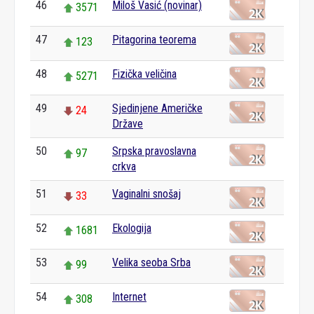
46
Miloš Vasić (novinar)
3571
47
Pitagorina teorema
123
48
Fizička veličina
5271
49
Sjedinjene Američke
24
Države
50
Srpska pravoslavna
97
crkva
51
Vaginalni snošaj
33
52
Ekologija
1681
53
Velika seoba Srba
99
54
Internet
308