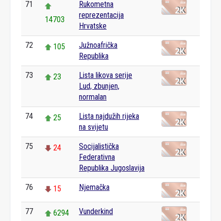
71
Rukometna
reprezentacija
14703
Hrvatske
72
Južnoafrička
105
Republika
73
Lista likova serije
23
Lud, zbunjen,
normalan
74
Lista najdužih rijeka
25
na svijetu
75
Socijalistička
24
Federativna
Republika Jugoslavija
76
Njemačka
15
77
Vunderkind
6294