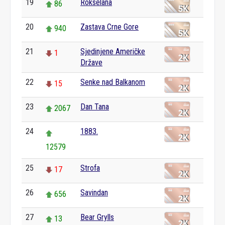
19
Rokselana
86
20
Zastava Crne Gore
940
21
Sjedinjene Američke
1
Države
22
Senke nad Balkanom
15
23
Dan Tana
2067
24
1883.
12579
25
Strofa
17
26
Savindan
656
27
Bear Grylls
13