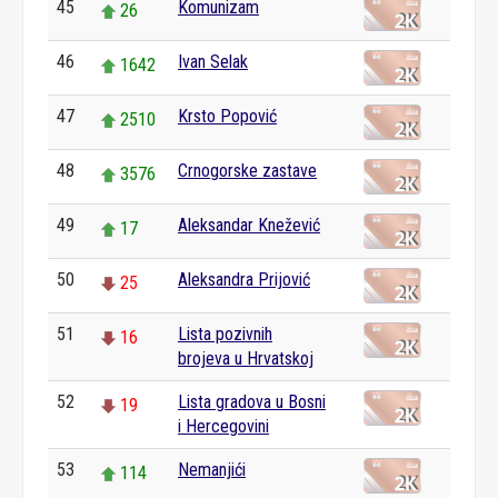
45
Komunizam
26
46
Ivan Selak
1642
47
Krsto Popović
2510
48
Crnogorske zastave
3576
49
Aleksandar Knežević
17
50
Aleksandra Prijović
25
51
Lista pozivnih
16
brojeva u Hrvatskoj
52
Lista gradova u Bosni
19
i Hercegovini
53
Nemanjići
114