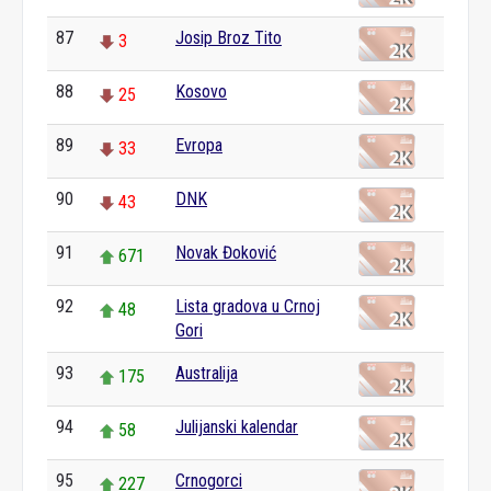
87
Josip Broz Tito
3
88
Kosovo
25
89
Evropa
33
90
DNK
43
91
Novak Đoković
671
92
Lista gradova u Crnoj
48
Gori
93
Australija
175
94
Julijanski kalendar
58
95
Crnogorci
227