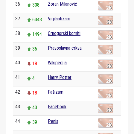
36
Zoran Milanović
308
37
Vigilantizam
6343
38
Crnogorski komiti
1494
39
Pravoslavna crkva
36
40
Wikipedija
18
41
Harry Potter
4
42
Fašizam
18
43
Facebook
43
44
Penis
39