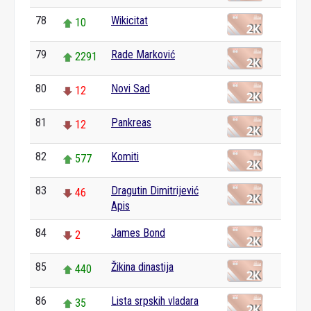
78
Wikicitat
10
79
Rade Marković
2291
80
Novi Sad
12
81
Pankreas
12
82
Komiti
577
83
Dragutin Dimitrijević
46
Apis
84
James Bond
2
85
Žikina dinastija
440
86
Lista srpskih vladara
35