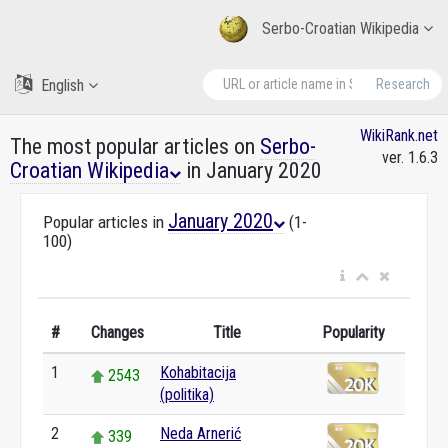
Serbo-Croatian Wikipedia
English
Research
WikiRank.net
The most popular articles on
Serbo-
ver. 1.6.3
Croatian Wikipedia
in January 2020
January 2020
Popular articles in
(1-
100)
#
Changes
Title
Popularity
1
Kohabitacija
2543
(politika)
2
Neda Arnerić
339