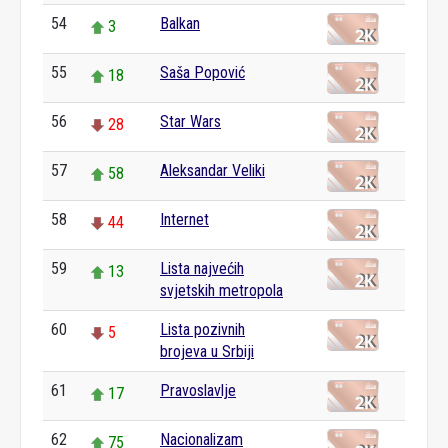
54
Balkan
3
55
Saša Popović
18
56
Star Wars
28
57
Aleksandar Veliki
58
58
Internet
44
59
Lista najvećih
13
svjetskih metropola
60
Lista pozivnih
5
brojeva u Srbiji
61
Pravoslavlje
17
62
Nacionalizam
75