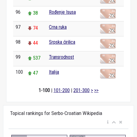
96
Rođenje Isusa
38
97
Crna ruka
74
98
Srpska ćirilica
44
99
Transrodnost
537
100
Italija
47
1-100
|
101-200
|
201-300
>
>>
Topical rankings for Serbo-Croatian Wikipedia