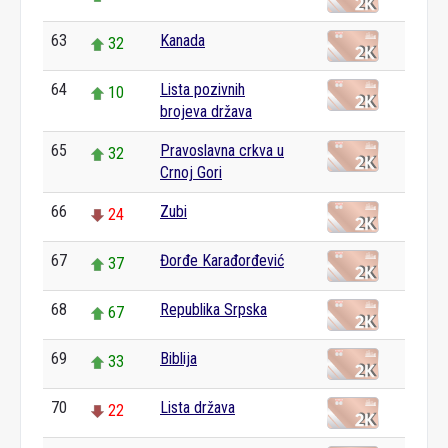
63
Kanada
32
64
Lista pozivnih
10
brojeva država
65
Pravoslavna crkva u
32
Crnoj Gori
66
Zubi
24
67
Đorđe Karađorđević
37
68
Republika Srpska
67
69
Biblija
33
70
Lista država
22