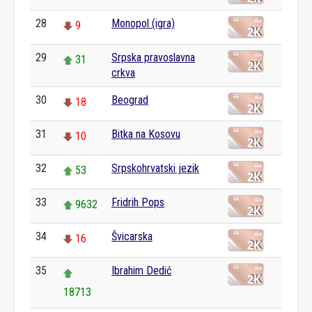
28
Monopol (igra)
9
29
Srpska pravoslavna
31
crkva
30
Beograd
18
31
Bitka na Kosovu
10
32
Srpskohrvatski jezik
53
33
Fridrih Pops
9632
34
Švicarska
16
35
Ibrahim Dedić
18713