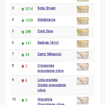
3
Kobe Bryant
5214
4
Kohabitacija
1529
5
Sveti Sava
288
6
Badnjak (drvo)
147
7
Damir Mihanović
24
8
Crnogorska
2
pravoslavna crkva
9
Lista praznika
6
Srpske pravoslavne
crkve
10
Hijerarhija
3
Pravoslavne crkve