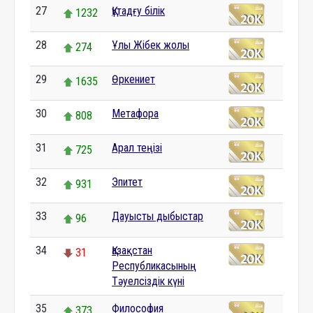
27
Құтадғу білік
1232
28
Ұлы Жібек жолы
274
29
Өркениет
1635
30
Метафора
808
31
Арал теңізі
725
32
Эпитет
931
33
Дауысты дыбыстар
96
34
Қазақстан
31
Республикасының
Тәуелсіздік күні
35
Философия
373