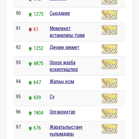
90
Сырдария
1273
91
Мемлекет
61
астаналары тізімі
92
Диуани хикмет
1252
93
Орхон жазба
4875
ескерткіштері
94
Жалқы есім
647
95
Су
439
96
Органоидтар
1804
97
Жаратылыстану
676
ғылымдары