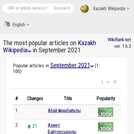
Research
Kazakh Wikipedia
English
WikiRank.net
The most popular articles on
Kazakh
ver. 1.6.3
Wikipedia
in September 2021
September 2021
Popular articles in
(1-
100)
#
Changes
Title
Popularity
1
Абай Құнанбайұлы
0
2
Ахмет
21
Байтұрсынұлы