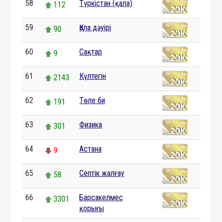
58
Түркістан (қала)
112
59
Қола дәуірі
90
60
Сақтар
9
61
Күлтегін
2143
62
Төле би
191
63
Физика
301
64
Астана
9
65
Септік жалғау
58
66
Барсакелмес
3301
қорығы