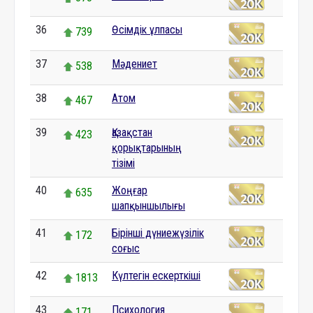
36
Өсімдік ұлпасы
739
37
Мәдениет
538
38
Атом
467
39
Қазақстан
423
қорықтарының
тізімі
40
Жоңғар
635
шапқыншылығы
41
Бірінші дүниежүзілік
172
соғыс
42
Күлтегін ескерткіші
1813
43
Психология
171