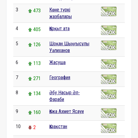
3
Көне түркі
473
жазбалары
4
Қорқыт ата
405
5
Шоқан Шыңғысұлы
126
Уәлиханов
6
Жасуша
113
7
География
271
8
Әбу Насыр Әл-
134
Фараби
9
Қожа Ахмет Ясауи
160
10
Қазақстан
2