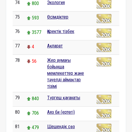
74
Экология
800
75
Өсімдіктер
593
76
Қоректік тізбек
3577
77
Ақпарат
4
78
Жер аумағы
56
бойынша
мемлекеттер және
тәуелді аймақтар
тізімі
79
Түргеш қағанаты
840
80
Аяз би (ертегі)
706
81
Шешендік сөз
479