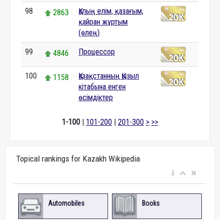
98
Қалың елім, қазағым,
2863
қайран жұртым
(өлең)
99
Процессор
4846
100
Қазақстанның Қызыл
1158
кітабына енген
өсімдіктер
1-100
|
101-200
|
201-300
>
>>
Topical rankings for Kazakh Wikipedia
Automobiles
Books