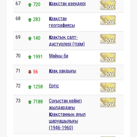
67
Қазақстан өзендері
720
68
Қазақстан
283
географиясы
69
Қазақтың салт-
140
дәстүрлері (тізім)
70
Майқы би
1991
71
Қазақ хандығы
56
72
Ертіс
1258
73
Соғыстан кейінгі
7188
жылдардағы
Қазақстанның ауыл
шаруашылығы
(1946-1960)