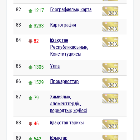
82
Географиялық карта
1217
83
Картография
3233
84
Қазақстан
82
Республикасының
Конституциясы
85
Ұлпа
1305
86
Прокариоттар
1529
87
Химиялық
79
элементтердің
периодтық жүйесі
88
Қазақстан тарихы
46
89
Қорықтар
542