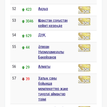
52
Ақуыз
423
53
Қазақстан соғыстан
3046
кейінгі кезеңде
54
ДНҚ
629
55
Әлихан
44
Нұрмұхамедұлы
Бөкейханов
56
Алматы
29
57
Халық саны
39
бойынша
мемлекеттер және
тәуелді аймақтар
тізімі