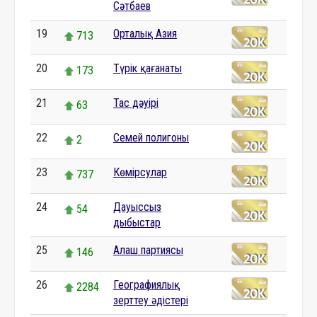
Сәтбаев
19
Орталық Азия
713
20
Түрік қағанаты
173
21
Тас дәуірі
63
22
Семей полигоны
2
23
Көмірсулар
737
24
Дауыссыз
54
дыбыстар
25
Алаш партиясы
146
26
Географиялық
2284
зерттеу әдістері