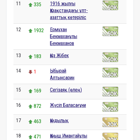
11
1916 жылғы
335
Қазақстандағы ұлт-
азаттық көтеріліс
12
Ермұхан
1932
Бекмаханұлы
Бекмаханов
13
Қыз Жібек
183
14
Ыбырай
1
Алтынсарин
15
Сегізаяқ (өлең)
169
16
Жүсіп Баласағұни
872
17
Құндылық
463
18
Қаныш Имантайұлы
471