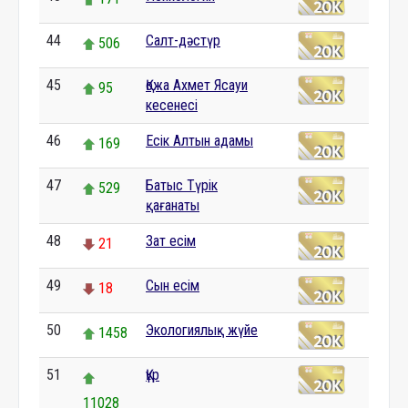
44
Салт-дәстүр
506
45
Қожа Ахмет Ясауи
95
кесенесі
46
Есік Алтын адамы
169
47
Батыс Түрік
529
қағанаты
48
Зат есім
21
49
Сын есім
18
50
Экологиялық жүйе
1458
51
Құр
11028