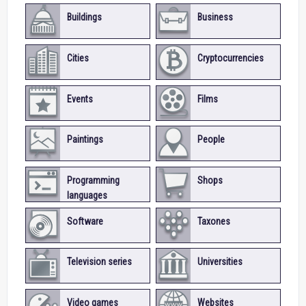
Buildings
Business
Cities
Cryptocurrencies
Events
Films
Paintings
People
Programming
Shops
languages
Software
Taxones
Television series
Universities
Video games
Websites