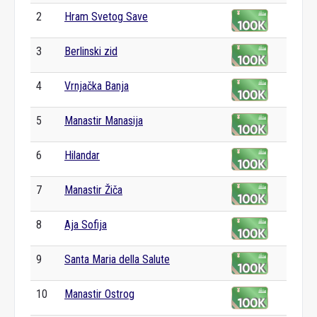
2
Hram Svetog Save
3
Berlinski zid
4
Vrnjačka Banja
5
Manastir Manasija
6
Hilandar
7
Manastir Žiča
8
Aja Sofija
9
Santa Maria della Salute
10
Manastir Ostrog