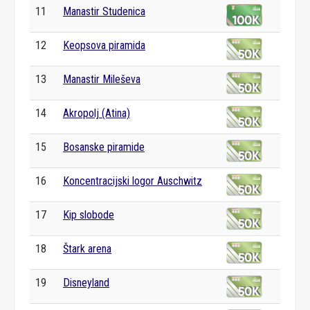
11
Manastir Studenica
12
Keopsova piramida
13
Manastir Mileševa
14
Akropolj (Atina)
15
Bosanske piramide
16
Koncentracijski logor Auschwitz
17
Kip slobode
18
Štark arena
19
Disneyland