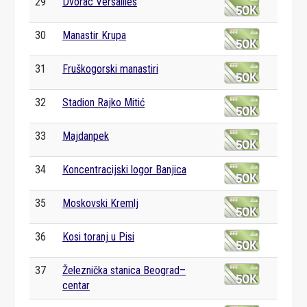
29
Dvorac Versailles
30
Manastir Krupa
31
Fruškogorski manastiri
32
Stadion Rajko Mitić
33
Majdanpek
34
Koncentracijski logor Banjica
35
Moskovski Kremlj
36
Kosi toranj u Pisi
37
Železnička stanica Beograd–
centar