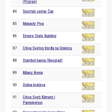
(Prizren)
84
Sportski centar Čair
85
Manastir Piva
86
Empire State Building
87
Crkva Svetog Đorđa na Oplencu
88
Stambol kapija (Beograd)
89
Allianz Arena
90
Dolina kraljeva
91
Crkva Sveti Kliment i
Pantelejmon