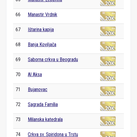
66
Manastir Vrdnik
67
Ištarina kapija
68
Banja Koviljača
69
Saborna crkva u Beogradu
70
Al Aksa
71
Bujanovac
72
Sagrada Família
73
Milanska katedrala
74
Crkva sv. Spiridona u Trstu