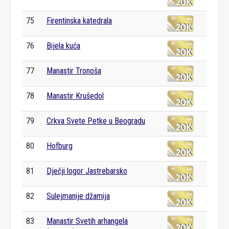
75
Firentinska katedrala
76
Bijela kuća
77
Manastir Tronoša
78
Manastir Krušedol
79
Crkva Svete Petke u Beogradu
80
Hofburg
81
Dječji logor Jastrebarsko
82
Sulejmanije džamija
83
Manastir Svetih arhangela