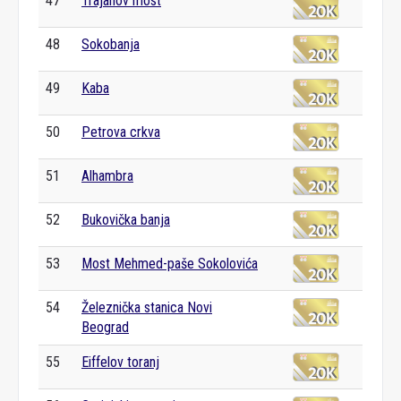
47
Trajanov most
48
Sokobanja
49
Kaba
50
Petrova crkva
51
Alhambra
52
Bukovička banja
53
Most Mehmed-paše Sokolovića
54
Železnička stanica Novi
Beograd
55
Eiffelov toranj