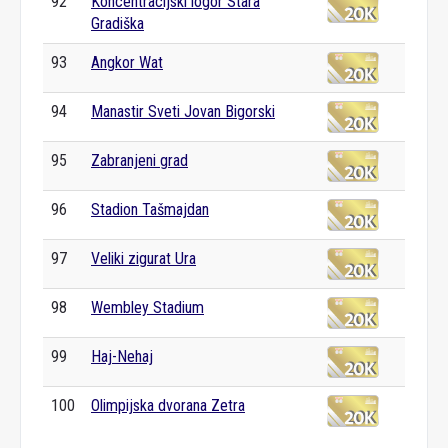
92
Koncentracijski logor Stara
Gradiška
93
Angkor Wat
94
Manastir Sveti Jovan Bigorski
95
Zabranjeni grad
96
Stadion Tašmajdan
97
Veliki zigurat Ura
98
Wembley Stadium
99
Haj-Nehaj
100
Olimpijska dvorana Zetra