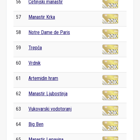
56
Cetinjski manastir
57
Manastir Krka
58
Notre Dame de Paris
59
Trepča
60
Vrdnik
61
Artemidin hram
62
Manastir Ljubostinja
63
Vukovarski vodotoranj
64
Big Ben
65
Manastir Lepavina