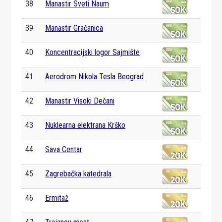
38
Manastir Sveti Naum
39
Manastir Gračanica
40
Koncentracijski logor Sajmište
41
Aerodrom Nikola Tesla Beograd
42
Manastir Visoki Dečani
43
Nuklearna elektrana Krško
44
Sava Centar
45
Zagrebačka katedrala
46
Ermitaž