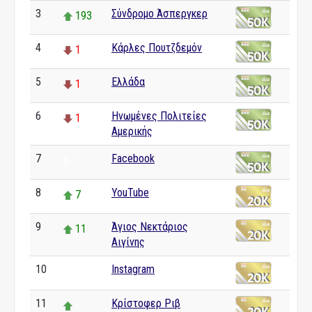
3
Σύνδρομο Άσπεργκερ
193
4
Κάρλες Πουτζδεμόν
1
5
Ελλάδα
1
6
Ηνωμένες Πολιτείες
1
Αμερικής
7
Facebook
0
8
YouTube
7
9
Άγιος Νεκτάριος
11
Αιγίνης
10
Instagram
0
11
Κρίστοφερ Ριβ