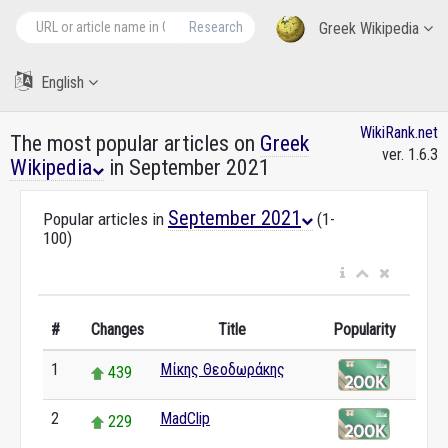
Research
Greek Wikipedia
English
WikiRank.net
The most popular articles on
Greek
ver. 1.6.3
Wikipedia
in September 2021
September 2021
Popular articles in
(1-
100)
#
Changes
Title
Popularity
1
Μίκης Θεοδωράκης
439
2
MadClip
229