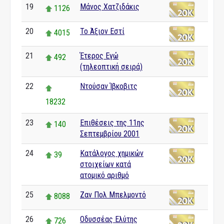
19
Μάνος Χατζιδάκις
1126
20
Το Άξιον Εστί
4015
21
Έτερος Εγώ
492
(τηλεοπτική σειρά)
22
Ντούσαν Ίβκοβιτς
18232
23
Επιθέσεις της 11ης
140
Σεπτεμβρίου 2001
24
Κατάλογος χημικών
39
στοιχείων κατά
ατομικό αριθμό
25
Ζαν Πολ Μπελμοντό
8088
26
Οδυσσέας Ελύτης
726