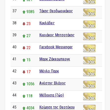
37
Τάκης Θεοδωρικάκος
9385
38
Κυκλάδες
23
39
Κυριάκος Μητσοτάκης
27
40
Facebook Messenger
22
41
Μαρκ Ζάκερμπεργκ
15
42
Μένλο Παρκ
17
43
Ανέστης Βλάχος
1056
44
Μέδουσα (ζώο)
118
45
Κοίμηση της Θεοτόκου
4034