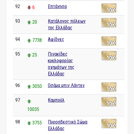
92
Επτάνησα
6
93
Κατάλογος πόλεων
20
της Ελλάδας
94
Αφίδνες
7738
95
Πινακίδες
25
κυκλοφορίας
οχημάτων της
Ελλάδας
96
Οσάμα μπιν Λάντεν
3050
97
Καμπούλ
10035
98
Πυροσβεστικό Σώμα
3755
Ελλάδας