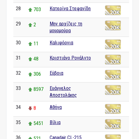
28
Κατερίνα Στεφανίδη
703
29
Μην αρχίζεις τη
2
μουρμούρα
30
Καλιφόρνια
11
31
Κριστιάνο Ρονάλντο
48
32
Εύβοια
306
33
Ευάγγελος
8597
Αποστολάκης
34
Αθήνα
8
35
Βίλια
5451
36
Canadair CL-215
521