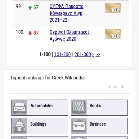
99
ΟΥΕΦΑ Γιουρόπα
67
Κόνφερενς Λιγκ
2021–22
100
Θερινοί Ολυμπιακοί
87
Αγώνες 2020
1-100
|
101-200
|
201-300
>
>>
Topical rankings for Greek Wikipedia
Automobiles
Books
Buildings
Business