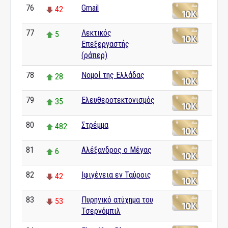
76
Gmail
42
77
Λεκτικός
5
Επεξεργαστής
(ράπερ)
78
Νομοί της Ελλάδας
28
79
Ελευθεροτεκτονισμός
35
80
Στρέμμα
482
81
Αλέξανδρος ο Μέγας
6
82
Ιφιγένεια εν Ταύροις
42
83
Πυρηνικό ατύχημα του
53
Τσερνόμπιλ