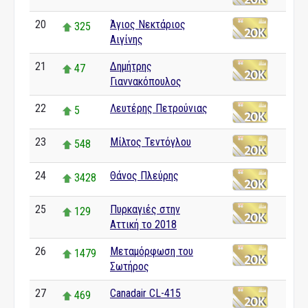
20
Άγιος Νεκτάριος
325
Αιγίνης
21
Δημήτρης
47
Γιαννακόπουλος
22
Λευτέρης Πετρούνιας
5
23
Μίλτος Τεντόγλου
548
24
Θάνος Πλεύρης
3428
25
Πυρκαγιές στην
129
Αττική το 2018
26
Μεταμόρφωση του
1479
Σωτήρος
27
Canadair CL-415
469