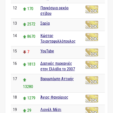
12
Παγκόσμια ρεκόρ
170
στίβου
13
Σαρία
2572
14
Κώστας
8670
Τριανταφυλλόπουλος
15
YouTube
7
16
Δασικές πυρκαγιές
1813
στην Ελλάδα το 2007
17
Βαρυμπόμπη Αττικής
13280
18
Άγιος Φανούριος
1279
19
Λιονέλ Μέσι
29