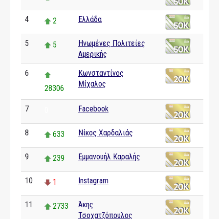
4
Ελλάδα
2
5
Ηνωμένες Πολιτείες
5
Αμερικής
6
Κωνσταντίνος
Μίχαλος
28306
7
Facebook
0
8
Νίκος Χαρδαλιάς
633
9
Εμμανουήλ Καραλής
239
10
Instagram
1
11
Άκης
2733
Τσοχατζόπουλος