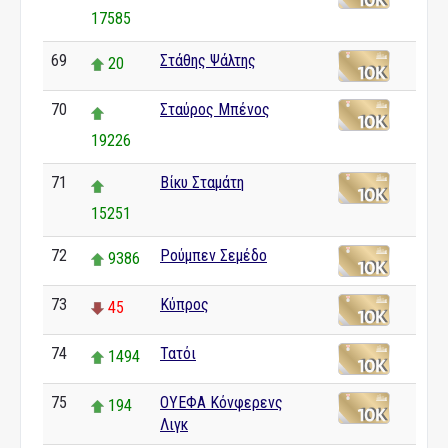
17585
69
Στάθης Ψάλτης
20
70
Σταύρος Μπένος
19226
71
Βίκυ Σταμάτη
15251
72
Ρούμπεν Σεμέδο
9386
73
Κύπρος
45
74
Τατόι
1494
75
ΟΥΕΦΑ Κόνφερενς
194
Λιγκ