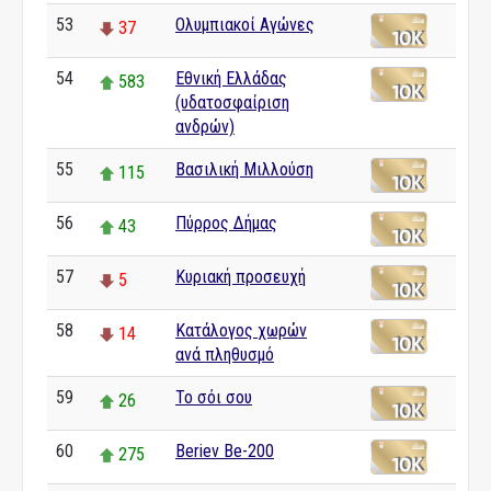
53
Ολυμπιακοί Αγώνες
37
54
Εθνική Ελλάδας
583
(υδατοσφαίριση
ανδρών)
55
Βασιλική Μιλλούση
115
56
Πύρρος Δήμας
43
57
Κυριακή προσευχή
5
58
Κατάλογος χωρών
14
ανά πληθυσμό
59
Το σόι σου
26
60
Beriev Be-200
275