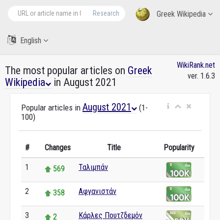
Research
Greek Wikipedia
English
WikiRank.net
The most popular articles on
Greek
ver. 1.6.3
Wikipedia
in August 2021
August 2021
Popular articles in
(1-
100)
#
Changes
Title
Popularity
1
Ταλιμπάν
569
2
Αφγανιστάν
358
3
Κάρλες Πουτζδεμόν
2