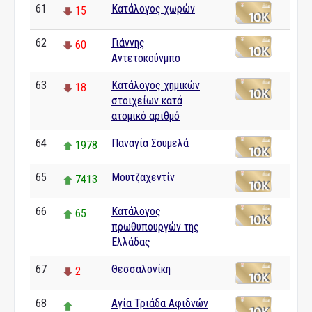
61
Κατάλογος χωρών
15
62
Γιάννης
60
Αντετοκούνμπο
63
Κατάλογος χημικών
18
στοιχείων κατά
ατομικό αριθμό
64
Παναγία Σουμελά
1978
65
Μουτζαχεντίν
7413
66
Κατάλογος
65
πρωθυπουργών της
Ελλάδας
67
Θεσσαλονίκη
2
68
Αγία Τριάδα Αφιδνών