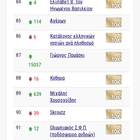
84
Ελισάβετ Β΄ του
4
Ηνωμένου Βασιλείου
85
Αχέρων
114
86
Κατάλογος ελληνικών
6
νησιών ανά πληθυσμό
87
Γιώργος Πομάσκι
15057
88
Κύθηρα
16
89
Μιχάλης
639
Χρυσοχοΐδης
90
Skroutz
39
91
Ολυμπιακός Σ.Φ.Π.
12
(ποδόσφαιρο ανδρών)