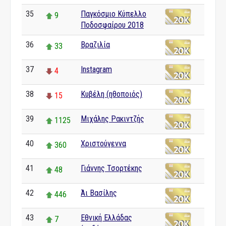
35
Παγκόσμιο Κύπελλο
9
Ποδοσφαίρου 2018
36
Βραζιλία
33
37
Instagram
4
38
Κυβέλη (ηθοποιός)
15
39
Μιχάλης Ρακιντζής
1125
40
Χριστούγεννα
360
41
Γιάννης Τσορτέκης
48
42
Άι Βασίλης
446
43
Εθνική Ελλάδας
7