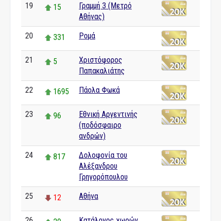
19
Γραμμή 3 (Μετρό
15
Αθήνας)
20
Ρομά
331
21
Χριστόφορος
5
Παπακαλιάτης
22
Πάολα Φωκά
1695
23
Εθνική Αργεντινής
96
(ποδόσφαιρο
ανδρών)
24
Δολοφονία του
817
Αλέξανδρου
Γρηγορόπουλου
25
Αθήνα
12
26
Κατάλογος χωρών