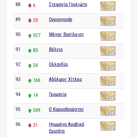
88
Στεφανία Γουλιώτη
6
89
Ουρουγουάη
29
90
Μέγας Βασίλειος
927
91
Βέλγιο
83
92
Ολλανδία
24
93
Αδόλφος Χίτλερ
166
94
Γερμανία
14
95
Ο Καρυοθραύστης
549
96
Ηνωμένα Αραβικά
31
Εμιράτα