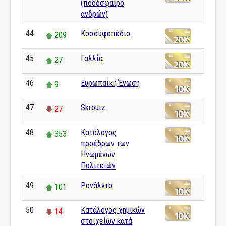
(ποδόσφαιρο
ανδρών)
44
Κοσσυφοπέδιο
209
45
Γαλλία
27
46
Ευρωπαϊκή Ένωση
9
47
Skroutz
27
48
Κατάλογος
353
προέδρων των
Ηνωμένων
Πολιτειών
49
Ρονάλντο
101
50
Κατάλογος χημικών
14
στοιχείων κατά