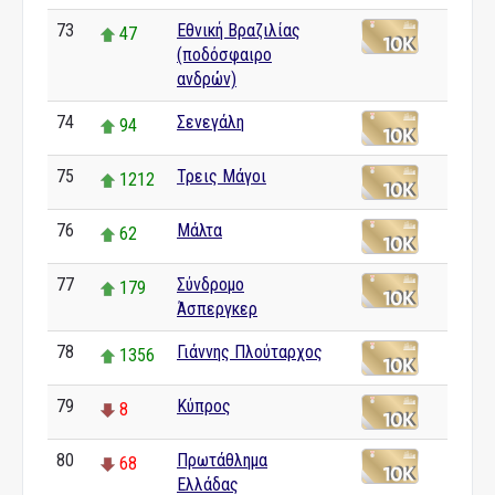
73
Εθνική Βραζιλίας
47
(ποδόσφαιρο
ανδρών)
74
Σενεγάλη
94
75
Τρεις Μάγοι
1212
76
Μάλτα
62
77
Σύνδρομο
179
Άσπεργκερ
78
Γιάννης Πλούταρχος
1356
79
Κύπρος
8
80
Πρωτάθλημα
68
Ελλάδας