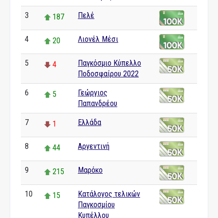
3
Πελέ
187
4
Λιονέλ Μέσι
20
5
Παγκόσμιο Κύπελλο
4
Ποδοσφαίρου 2022
6
Γεώργιος
5
Παπανδρέου
7
Ελλάδα
1
8
Αργεντινή
44
9
Μαρόκο
215
10
Κατάλογος τελικών
15
Παγκοσμίου
Κυπέλλου