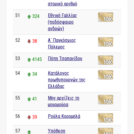
ατομικό αριθμό
51
Εθνική Γαλλίας
324
(ποδόσφαιρο
ανδρών)
52
Α΄ Παγκόσμιος
38
Πόλεμος
53
Πόπη Τσαπανίδου
4145
54
Κατάλογος
34
πρωθυπουργών της
Ελλάδας
55
Μην αρχίζεις τη
41
μουρμούρα
56
Ρούλα Κορομηλά
39
57
Υπόθεση