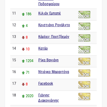
Ποδοσφαίρου
11
Κιλιάν Εμπαπέ
186
12
Κριστιάνο Ρονάλντο
4
13
Κάρλες Πουτζδεμόν
8
14
Κατάρ
10
15
Ρίκα Βαγιάνη
1204
16
Ντιέγκο Μαραντόνα
71
17
Facebook
8
18
Γιάννης
2020
Διακογιάννης