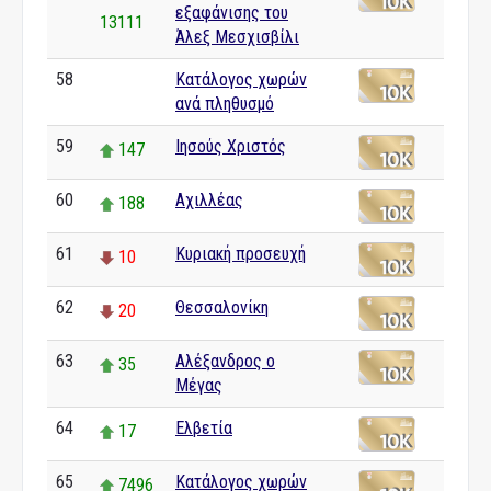
εξαφάνισης του
13111
Άλεξ Μεσχισβίλι
58
Κατάλογος χωρών
0
ανά πληθυσμό
59
Ιησούς Χριστός
147
60
Αχιλλέας
188
61
Κυριακή προσευχή
10
62
Θεσσαλονίκη
20
63
Αλέξανδρος ο
35
Μέγας
64
Ελβετία
17
65
Κατάλογος χωρών
7496