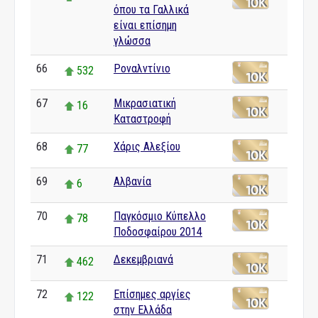
όπου τα Γαλλικά
είναι επίσημη
γλώσσα
66
Ροναλντίνιο
532
67
Μικρασιατική
16
Καταστροφή
68
Χάρις Αλεξίου
77
69
Αλβανία
6
70
Παγκόσμιο Κύπελλο
78
Ποδοσφαίρου 2014
71
Δεκεμβριανά
462
72
Επίσημες αργίες
122
στην Ελλάδα