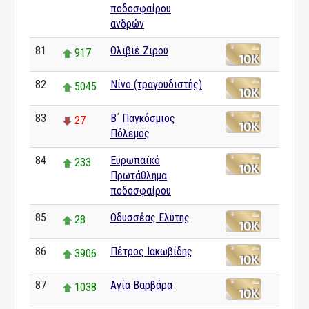
ποδοσφαίρου
ανδρών
81
Ολιβιέ Ζιρού
917
82
Νίνο (τραγουδιστής)
5045
83
Β΄ Παγκόσμιος
27
Πόλεμος
84
Ευρωπαϊκό
233
Πρωτάθλημα
ποδοσφαίρου
85
Οδυσσέας Ελύτης
28
86
Πέτρος Ιακωβίδης
3906
87
Αγία Βαρβάρα
1038