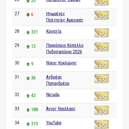
20
27
Ηνωμένες
6
Πολιτείες Αμερικής
28
Κροατία
331
29
Παγκόσμιο Κύπελλο
12
Ποδοσφαίρου 2026
30
Νίκος Κοκλώνης
9
31
Ανδρέας
36
Παπανδρέου
32
Νεϊμάρ
42
33
Άγιος Νικόλαος
188
34
YouTube
310