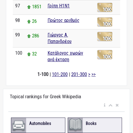
97
Γρίπη H1N1
1851
98
Πρώτος αριθμός
26
99
Γιώργος Α.
286
Παπανδρέου
100
Κατάλογος χωρών
32
ανά έκταση
1-100
|
101-200
|
201-300
>
>>
Topical rankings for Greek Wikipedia
Automobiles
Books