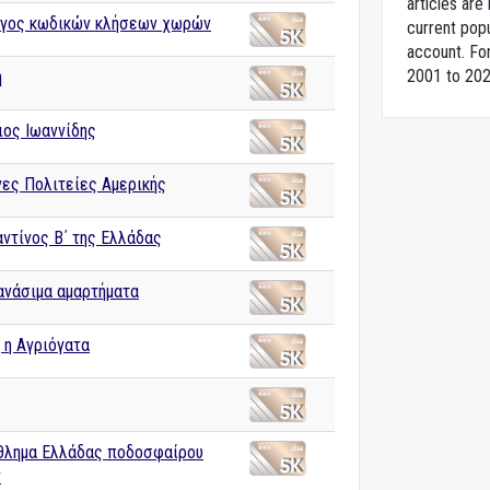
articles ar
γος κωδικών κλήσεων χωρών
current popu
account. For
2001 to 202
η
ιος Ιωαννίδης
ες Πολιτείες Αμερικής
ντίνος Β΄ της Ελλάδας
ανάσιμα αμαρτήματα
 η Αγριόγατα
λημα Ελλάδας ποδοσφαίρου
ν