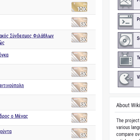
P
P
ακός Σύνδεσμος Φιλάθλων
S
ώς
όγκα
T
V
ντινούπολη
About Wik
δρος ο Μέγας
The project 
various lang
ούντα
compare over