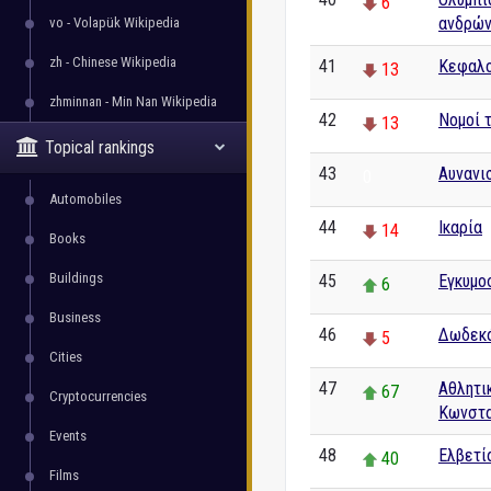
6
ανδρών
vo - Volapük Wikipedia
zh - Chinese Wikipedia
41
Κεφαλο
13
zhminnan - Min Nan Wikipedia
42
Νομοί 
13
Topical rankings
43
Αυνανι
0
Automobiles
44
Ικαρία
14
Books
Buildings
45
Εγκυμο
6
Business
46
Δωδεκ
5
Cities
47
Αθλητι
67
Cryptocurrencies
Κωνστα
Events
48
Ελβετί
40
Films