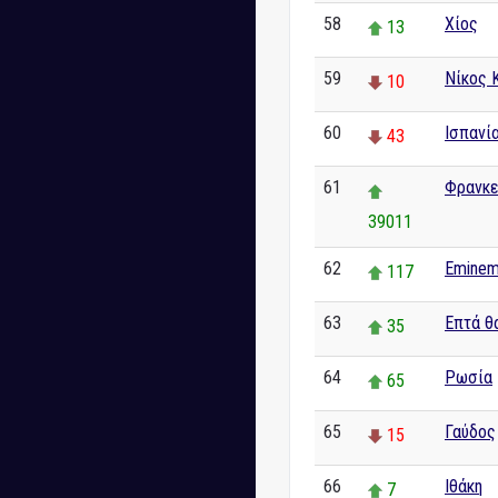
58
Χίος
13
59
Νίκος 
10
60
Ισπανί
43
61
Φρανκε
39011
62
Emine
117
63
Επτά θ
35
64
Ρωσία
65
65
Γαύδος
15
66
Ιθάκη
7