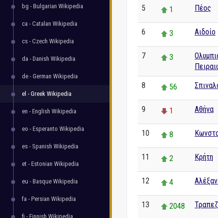
bg - Bulgarian Wikipedia
5
Πέος
1
ca - Catalan Wikipedia
6
Αιδοίο
3
cs - Czech Wikipedia
7
Ολυμπι
3
da - Danish Wikipedia
Πειραι
de - German Wikipedia
8
Σπιναλ
56
el - Greek Wikipedia
9
Αθήνα
1
en - English Wikipedia
eo - Esperanto Wikipedia
10
Κωνστα
8
es - Spanish Wikipedia
11
Κρήτη
2
et - Estonian Wikipedia
12
Αλέξαν
eu - Basque Wikipedia
4
fa - Persian Wikipedia
13
Τραπεζ
2048
fi - Finnish Wikipedia