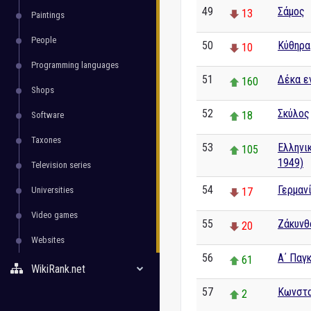
49
Σάμος
13
Paintings
People
50
Κύθηρα
10
Programming languages
51
Δέκα ε
160
Shops
52
Σκύλος
18
Software
Taxones
53
Ελληνι
105
1949)
Television series
54
Γερμαν
Universities
17
Video games
55
Ζάκυνθ
20
Websites
56
Α΄ Παγ
61
WikiRank.net
57
Κωνστα
2