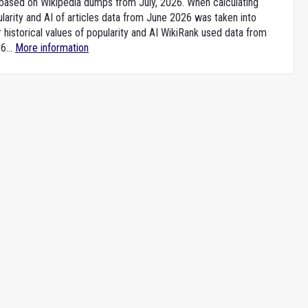
e based on Wikipedia dumps from July, 2026. When calculating
larity and AI of articles data from June 2026 was taken into
 historical values of popularity and AI WikiRank used data from
6...
More information