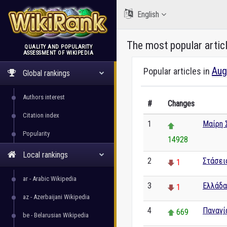
English
The most popular artic
QUALITY AND POPULARITY
ASSESSMENT OF WIKIPEDIA
WikiRank
Aug
Popular articles in
Global rankings
Authors interest
#
Changes
Citation index
1
Μαίρη 
Popularity
14928
Local rankings
2
Στάσει
1
ar - Arabic Wikipedia
3
Ελλάδα
1
az - Azerbaijani Wikipedia
4
Παναγί
669
be - Belarusian Wikipedia