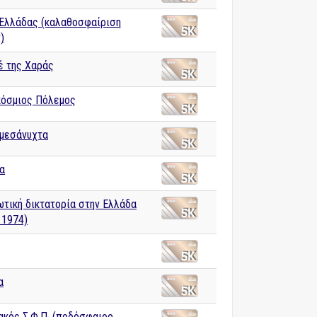
 Ελλάδας (καλαθοσφαίριση
)
έ της Χαράς
κόσμιος Πόλεμος
μεσάνυχτα
α
ωτική δικτατορία στην Ελλάδα
 1974)
α
ακός Σ.Φ.Π. (ποδόσφαιρο