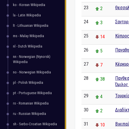
ko - Korean Wikipedia
23
Θεσσαλ
2
la - Latin Wikipedia
24
Σαντορ
3
lt - Lithuanian Wikipedia
25
Κύπρο
ms - Malay Wikipedia
14
nl - Dutch Wikipedia
26
Παναθη
5
nn - Norwegian (Nynorsk)
Wikipedia
27
Κέρκυρ
7
no - Norwegian Wikipedia
28
Πανθεσ
38
pl - Polish Wikipedia
Όμιλος
pt - Portuguese Wikipedia
29
Τουρκί
4
ro - Romanian Wikipedia
30
Διαδίκ
2
ru - Russian Wikipedia
31
Βικιπα
sh - Serbo-Croatian Wikipedia
10