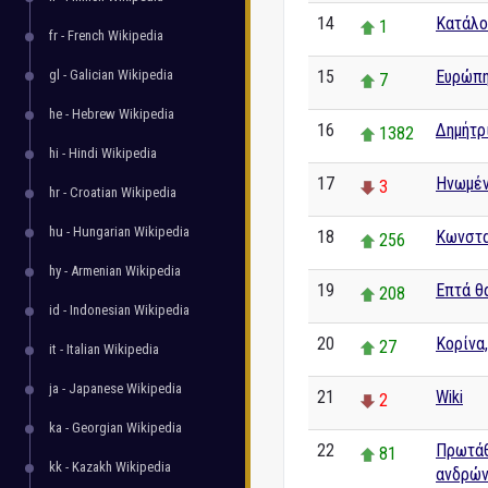
14
Κατάλο
1
fr - French Wikipedia
gl - Galician Wikipedia
15
Ευρώπ
7
he - Hebrew Wikipedia
16
Δημήτρ
1382
hi - Hindi Wikipedia
17
Ηνωμέν
3
hr - Croatian Wikipedia
hu - Hungarian Wikipedia
18
Κωνστα
256
hy - Armenian Wikipedia
19
Επτά θ
208
id - Indonesian Wikipedia
20
Κορίνα,
27
it - Italian Wikipedia
ja - Japanese Wikipedia
21
Wiki
2
ka - Georgian Wikipedia
22
Πρωτάθ
81
kk - Kazakh Wikipedia
ανδρώ