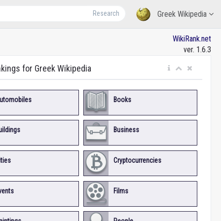
Research
Greek Wikipedia
WikiRank.net
ver. 1.6.3
nkings for Greek Wikipedia
utomobiles
Books
uildings
Business
ities
Cryptocurrencies
vents
Films