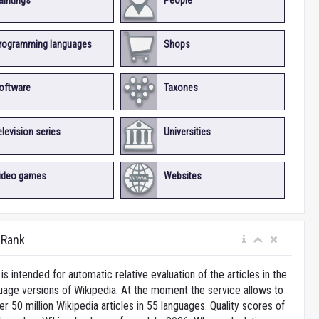
aintings
People
rogramming languages
Shops
oftware
Taxones
elevision series
Universities
ideo games
Websites
iRank
is intended for automatic relative evaluation of the articles in the
uage versions of Wikipedia. At the moment the service allows to
 50 million Wikipedia articles in 55 languages. Quality scores of