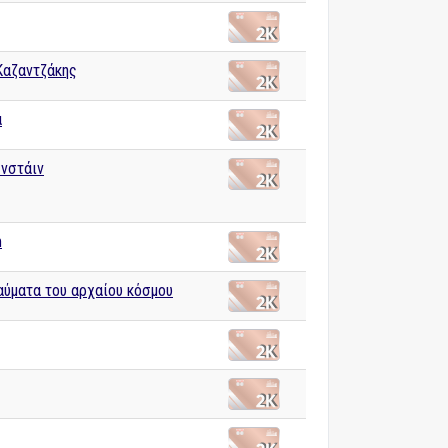
Καζαντζάκης
α
νστάιν
m
αύματα του αρχαίου κόσμου