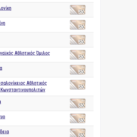
ονίκη
ίνη
ς
ναϊκός Αθλητικός Όμιλος
α
σαλονίκειος Αθλητικός
 Κωνσταντινουπολιτών
α
τυο
ίδεια