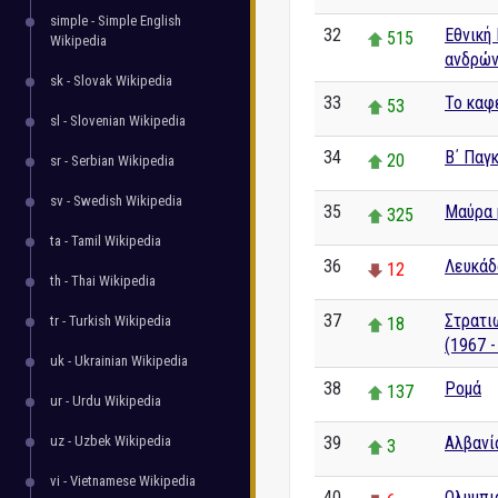
simple - Simple English
32
Εθνική
515
Wikipedia
ανδρών
sk - Slovak Wikipedia
33
Το καφ
53
sl - Slovenian Wikipedia
34
Β΄ Παγ
20
sr - Serbian Wikipedia
sv - Swedish Wikipedia
35
Μαύρα 
325
ta - Tamil Wikipedia
36
Λευκάδ
12
th - Thai Wikipedia
37
Στρατι
tr - Turkish Wikipedia
18
(1967 -
uk - Ukrainian Wikipedia
38
Ρομά
137
ur - Urdu Wikipedia
uz - Uzbek Wikipedia
39
Αλβανί
3
vi - Vietnamese Wikipedia
40
Ολυμπι