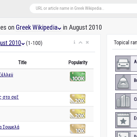
les on
Greek Wikipedia
in August 2010
ust 2010
Topical ra
(1-100)
A
Title
Popularity
Σέλλεϋ
B
ς στο σεξ
C
E
α Σουμελά