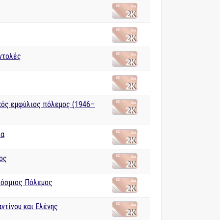
ντολές
κός εμφύλιος πόλεμος (1946–
ία
ος
κόσμιος Πόλεμος
ντίνου και Ελένης