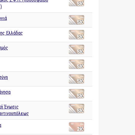
)
νιά
της Ελλάδας
σμός
σύνη
άνησα
κή Ένωσις
ντινουπόλεως
α