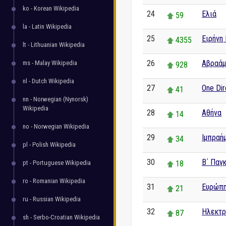
ko - Korean Wikipedia
24
Ελιά
59
la - Latin Wikipedia
25
Ειρήνη
4355
lt - Lithuanian Wikipedia
26
Αβραάμ
ms - Malay Wikipedia
928
nl - Dutch Wikipedia
27
One Dir
41
nn - Norwegian (Nynorsk)
Wikipedia
28
Αθήνα
14
no - Norwegian Wikipedia
29
Ιμπραή
34
pl - Polish Wikipedia
30
Β΄ Παγ
pt - Portuguese Wikipedia
18
ro - Romanian Wikipedia
31
Ευρώπ
21
ru - Russian Wikipedia
32
Ηλεκτρ
87
sh - Serbo-Croatian Wikipedia