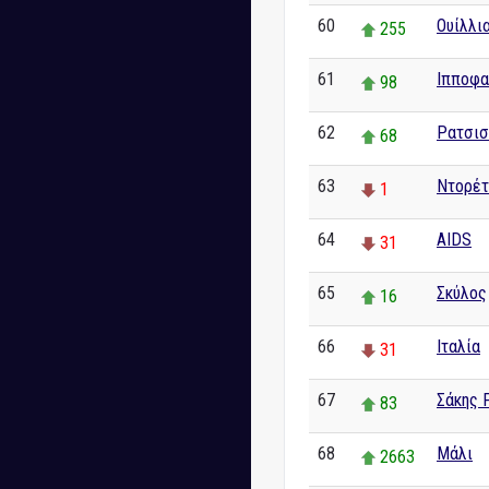
60
Ουίλλι
255
61
Ιπποφα
98
62
Ρατσισ
68
63
Ντορέτ
1
64
AIDS
31
65
Σκύλος
16
66
Ιταλία
31
67
Σάκης 
83
68
Μάλι
2663