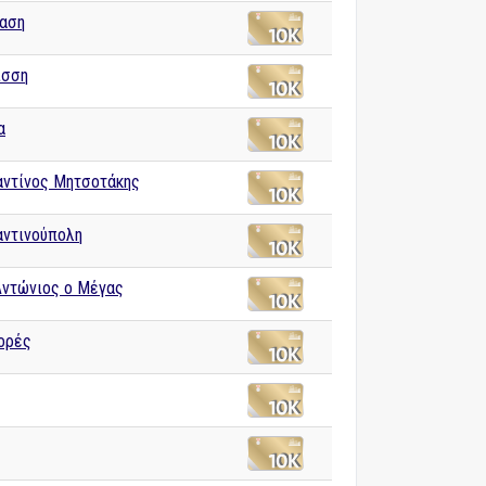
αση
ίσση
α
ντίνος Μητσοτάκης
ντινούπολη
Αντώνιος ο Μέγας
ορές
ς