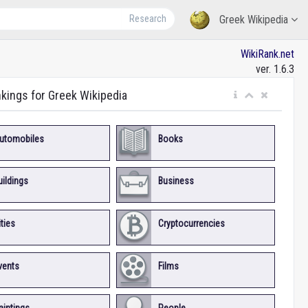
Research
Greek Wikipedia
WikiRank.net
ver. 1.6.3
nkings for Greek Wikipedia
utomobiles
Books
uildings
Business
ities
Cryptocurrencies
vents
Films