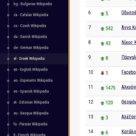
bg - Bulgarian Wikipedia
6
Οδυσσέ
5
ca - Catalan Wikipedia
cs - Czech Wikipedia
7
Άννα Κ
542
da - Danish Wikipedia
8
Νίκος 
43
de - German Wikipedia
9
Πάργαλ
8
el - Greek Wikipedia
en - English Wikipedia
10
Facebo
1
eo - Esperanto Wikipedia
11
Αλκυόν
1475
es - Spanish Wikipedia
12
Θεοφάν
et - Estonian Wikipedia
120
eu - Basque Wikipedia
13
Αλέξαν
3
fa - Persian Wikipedia
14
Κατάλο
6
fi - Finnish Wikipedia