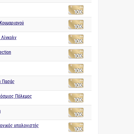
 Κουμαριανού
 Λίνκολν
ection
μ Πασάς
κόσμιος Πόλεμος
η
ονικός υπολογιστής