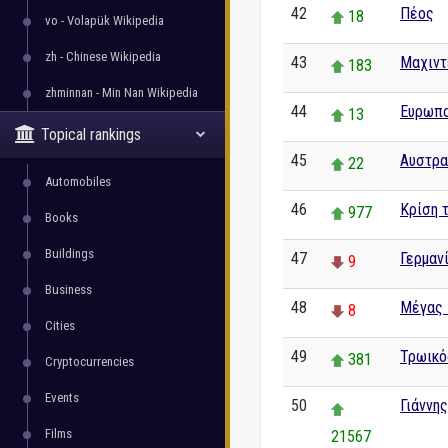
42
Πέος
18
vo - Volapük Wikipedia
zh - Chinese Wikipedia
43
Μαχιντ
183
zhminnan - Min Nan Wikipedia
44
Ευρωπα
13
Topical rankings
45
Αυστρα
22
Automobiles
46
Κρίση 
977
Books
Buildings
47
Γερμαν
9
Business
48
Μέγας 
8
Cities
49
Τρωικό
381
Cryptocurrencies
Events
50
Γιάννη
Films
21567