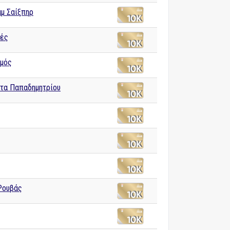
αμ Σαίξπηρ
ές
μός
τα Παπαδημητρίου
Ρουβάς