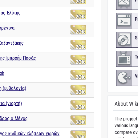
P
ας Ελύτης
P
αρένινα
S
Καζαντζάκης
T
ης Ιμπραήμ Πασάς
ok
V
η (μυθολογία)
ια (γιορτή)
About Wik
δρος ο Μέγας
The project 
various lang
compare over
γος κωδικών κλήσεων χωρών