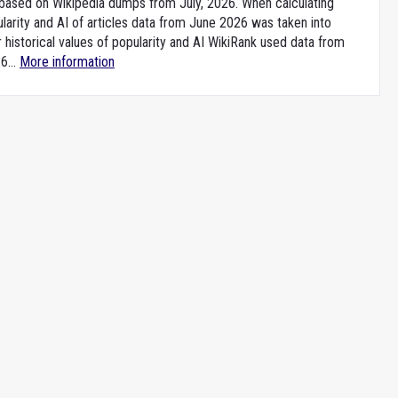
e based on Wikipedia dumps from July, 2026. When calculating
larity and AI of articles data from June 2026 was taken into
 historical values of popularity and AI WikiRank used data from
6...
More information