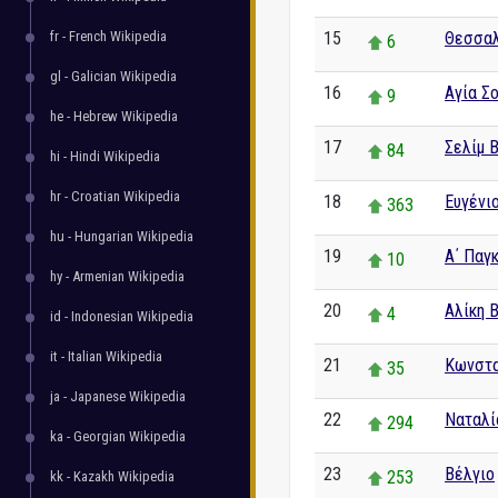
fr - French Wikipedia
15
Θεσσαλ
6
gl - Galician Wikipedia
16
Αγία Σ
9
he - Hebrew Wikipedia
17
Σελίμ Β
84
hi - Hindi Wikipedia
hr - Croatian Wikipedia
18
Ευγένι
363
hu - Hungarian Wikipedia
19
Α΄ Παγ
10
hy - Armenian Wikipedia
20
Αλίκη 
4
id - Indonesian Wikipedia
it - Italian Wikipedia
21
Κωνστα
35
ja - Japanese Wikipedia
22
Ναταλί
294
ka - Georgian Wikipedia
23
Βέλγιο
253
kk - Kazakh Wikipedia