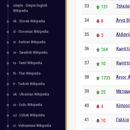
simple - Simple English
33
Τηλεόρ
131
Wikipedia
34
Άννα Β
8
sk - Slovak Wikipedia
sl - Slovenian Wikipedia
35
Αλβανί
3
sr - Serbian Wikipedia
36
Κωνστα
164
sv - Swedish Wikipedia
37
Κωνστα
ta - Tamil Wikipedia
10
th - Thai Wikipedia
38
Άγιος 
1735
tr - Turkish Wikipedia
39
Μεταφ
25
uk - Ukrainian Wikipedia
ur - Urdu Wikipedia
40
Κύπρο
4
uz - Uzbek Wikipedia
41
Γαλλία
10
vi - Vietnamese Wikipedia