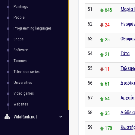
Paintings
51
Μαρία 
645
People
52
Ηνωμέν
24
Programming languages
53
Οθωμαν
Shops
25
Software
54
Γάτα
21
Taxones
55
Τηλεφω
11
Television series
Universities
56
Διαδίκ
61
Video games
57
Αρχαία
54
Websites
58
Δώδεκα
35
WikiRank.net
59
Κωστής
178