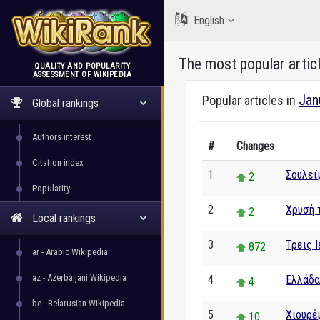
English
The most popular artic
QUALITY AND POPULARITY
ASSESSMENT OF WIKIPEDIA
WikiRank
Jan
Popular articles in
Global rankings
Authors interest
#
Changes
Citation index
1
Σουλεϊ
2
Popularity
2
Χρυσή 
2
Local rankings
3
Τρεις 
872
ar - Arabic Wikipedia
az - Azerbaijani Wikipedia
4
Ελλάδα
4
be - Belarusian Wikipedia
5
Χιουρέ
10