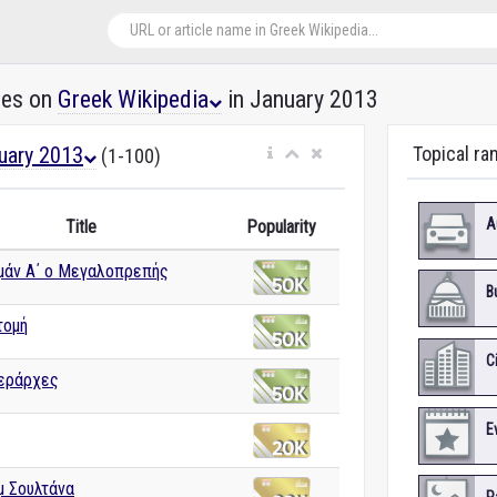
les on
Greek Wikipedia
in January 2013
uary 2013
Topical ra
(1-100)
A
Title
Popularity
μάν Α΄ ο Μεγαλοπρεπής
B
τομή
C
Ιεράρχες
E
μ Σουλτάνα