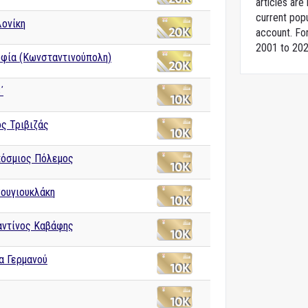
articles ar
current popu
ονίκη
account. For
2001 to 202
οφία (Κωνσταντινούπολη)
΄
ος Τριβιζάς
κόσμιος Πόλεμος
Βουγιουκλάκη
ντίνος Καβάφης
α Γερμανού