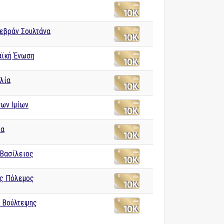
εβράν Σουλτάνα
ϊκή Ένωση
λία
των Ιμίων
ία
Βασίλειος
ς Πόλεμος
ς Βούλτεψης