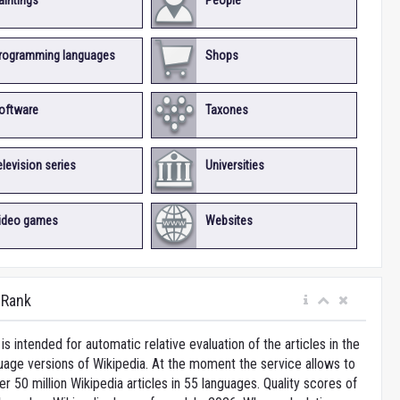
aintings
People
rogramming languages
Shops
oftware
Taxones
elevision series
Universities
ideo games
Websites
iRank
is intended for automatic relative evaluation of the articles in the
uage versions of Wikipedia. At the moment the service allows to
 50 million Wikipedia articles in 55 languages. Quality scores of