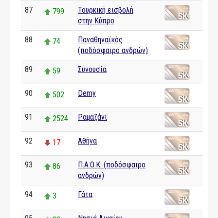
87
Τουρκική εισβολή
799
στην Κύπρο
88
Παναθηναϊκός
74
(ποδόσφαιρο ανδρών)
89
Συνουσία
59
90
Demy
502
91
Ραμαζάνι
2524
92
Αθήνα
17
93
Π.Α.Ο.Κ. (ποδόσφαιρο
86
ανδρών)
94
Γάτα
3