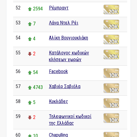
52
Ρέμπραντ
2594
53
Λάνα Ντελ Ρέι
7
54
Αλίκη Βουγιουκλάκη
4
55
Κατάλογος κωδικών
2
κλήσεων χωρών
56
Facebook
54
57
Χαβιέρ Σαβιόλα
4743
58
Κυκλάδες
5
59
Τηλεφωνικοί κωδικοί
2
της Ελλάδας
60
Chapulling
10