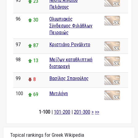
95
Νησιά Αιγαίου
23
Πελάγους
96
Ολυμπιακός
30
Σύνδεσμος Φιλάθλων
Πειραιώς
97
Κριστιάνο Ρονάλντο
87
98
Μείζων καταθλιπτική
13
διαταραχή
99
Βασίλης Σπανούλης
8
100
Μυτιλήνη
69
1-100
|
101-200
|
201-300
>
>>
Topical rankings for Greek Wikipedia