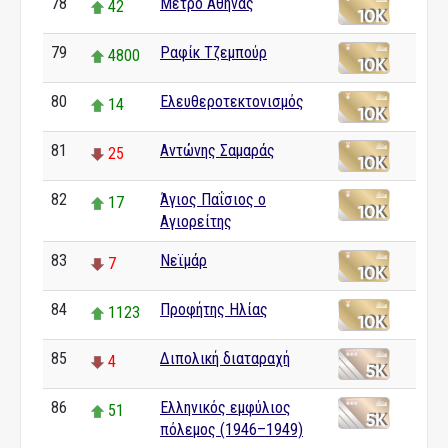
78
Μετρό Αθήνας
42
79
Ραφίκ Τζεμπούρ
4800
80
Ελευθεροτεκτονισμός
14
81
Αντώνης Σαμαράς
25
82
Άγιος Παΐσιος ο
17
Αγιορείτης
83
Νεϊμάρ
7
84
Προφήτης Ηλίας
1123
85
Διπολική διαταραχή
4
86
Ελληνικός εμφύλιος
51
πόλεμος (1946–1949)