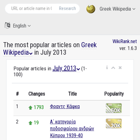
Research
Greek Wikipedia
English
WikiRank.net
The most popular articles on
Greek
ver. 1.6.3
Wikipedia
in July 2013
July 2013
Popular articles in
(1-
100)
#
Changes
Title
Popularity
1
Φραντς Κάφκα
1793
2
Α΄ κατηγορία
19
ποδοσφαίρου ανδρών
Κύπρου 1939-40