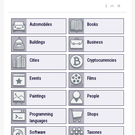
Automobiles
Books
Buildings
Business
Cities
Cryptocurrencies
Events
Films
Paintings
People
Programming
Shops
languages
Software
Taxones