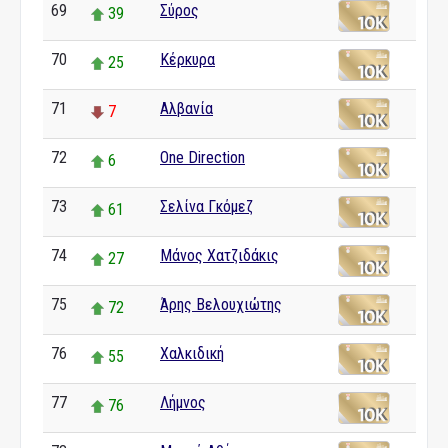
69
Σύρος
39
70
Κέρκυρα
25
71
Αλβανία
7
72
One Direction
6
73
Σελίνα Γκόμεζ
61
74
Μάνος Χατζιδάκις
27
75
Άρης Βελουχιώτης
72
76
Χαλκιδική
55
77
Λήμνος
76