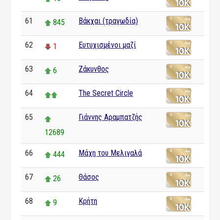
61
Βάκχαι (τραγωδία)
845
62
Ευτυχισμένοι μαζί
1
63
Ζάκυνθος
6
64
The Secret Circle
65
Γιάννης Αραμπατζής
12689
66
Μάχη του Μελιγαλά
444
67
Θάσος
26
68
Κρήτη
9