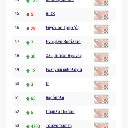
1251
45
AIDS
5
46
Ευγένιος Τριβιζάς
29
47
Ηνωμένο Βασίλειο
7
48
Ολυμπιακοί Αγώνες
30
49
Ελληνική μυθολογία
12
50
Γη
3
51
Ακρόπολη
65
52
Πάμπλο Πικάσο
6
53
Τσικνοπέμπτη
4703