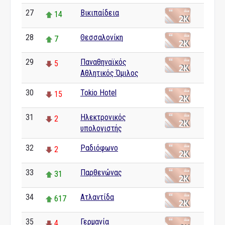
27
Βικιπαίδεια
14
28
Θεσσαλονίκη
7
29
Παναθηναϊκός
5
Αθλητικός Όμιλος
30
Tokio Hotel
15
31
Ηλεκτρονικός
2
υπολογιστής
32
Ραδιόφωνο
2
33
Παρθενώνας
31
34
Ατλαντίδα
617
35
Γερμανία
4