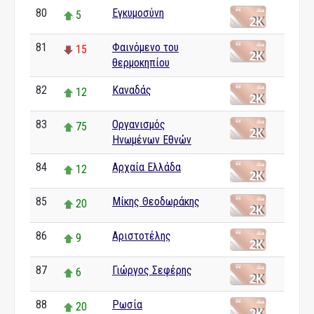
80
Εγκυμοσύνη
5
81
Φαινόμενο του
15
θερμοκηπίου
82
Καναδάς
12
83
Οργανισμός
75
Ηνωμένων Εθνών
84
Αρχαία Ελλάδα
12
85
Μίκης Θεοδωράκης
20
86
Αριστοτέλης
9
87
Γιώργος Σεφέρης
6
88
Ρωσία
20