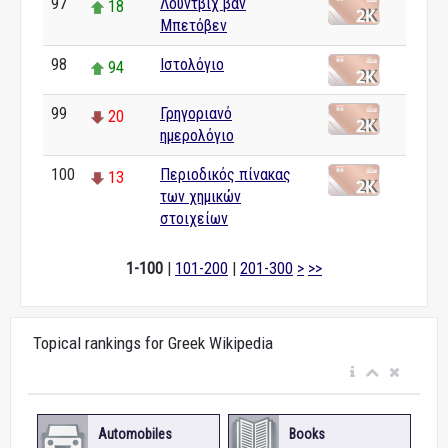
97
Λούντβιχ βαν
18
Μπετόβεν
98
Ιστολόγιο
94
99
Γρηγοριανό
20
ημερολόγιο
100
Περιοδικός πίνακας
13
των χημικών
στοιχείων
1-100
|
101-200
|
201-300
>
>>
Topical rankings for Greek Wikipedia
Automobiles
Books