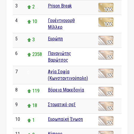
3
Prison Break
2
4
Γουέντγουορθ
10
Μίλλερ
5
Ευρώπη
3
6
Παναγιώτης
2358
Βαρώτσος
7
Αγία Σοφία
0
(Κωνσταντινούπολη)
8
Βόρεια Μακεδονία
119
9
Στοματικό σεξ
18
10
Ευρωπαϊκή Ένωση
1
11
Κύπρος