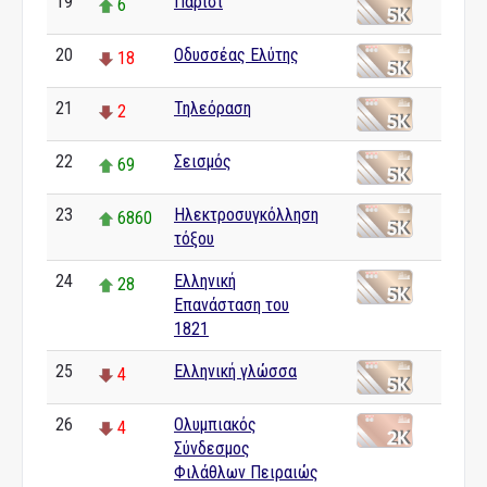
19
Παρίσι
6
20
Οδυσσέας Ελύτης
18
21
Τηλεόραση
2
22
Σεισμός
69
23
Ηλεκτροσυγκόλληση
6860
τόξου
24
Ελληνική
28
Επανάσταση του
1821
25
Ελληνική γλώσσα
4
26
Ολυμπιακός
4
Σύνδεσμος
Φιλάθλων Πειραιώς