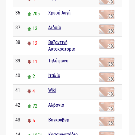
36
Χρυσή Αυγή
705
37
Αιδοίο
13
38
Βυζαντινή
12
Αυτοκρατορία
39
Τηλέφωνο
11
40
Ιταλία
2
41
Wiki
4
42
Αλβανία
72
43
Βανκούβερ
5
44
Κοσσυφοπέδιο