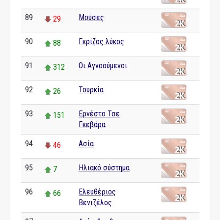
89
Μούσες
29
90
Γκρίζος λύκος
88
91
Οι Αγνοούμενοι
312
92
Τουρκία
26
93
Ερνέστο Τσε
151
Γκεβάρα
94
Ασία
46
95
Ηλιακό σύστημα
7
96
Ελευθέριος
66
Βενιζέλος