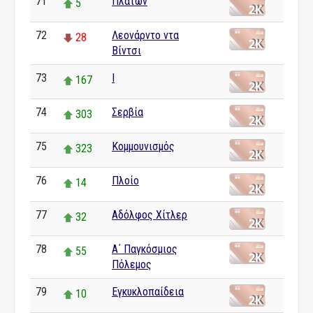
71
Πλάτων
5
72
Λεονάρντο ντα
28
Βίντσι
73
I
167
74
Σερβία
303
75
Κομμουνισμός
323
76
Πλοίο
14
77
Αδόλφος Χίτλερ
32
78
Α΄ Παγκόσμιος
55
Πόλεμος
79
Εγκυκλοπαίδεια
10