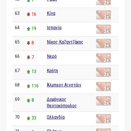
63
Κίνα
16
64
Ισπανία
19
65
Νίκος Καζαντζάκης
8
66
Νερό
7
67
Κρήτη
13
68
Άλμπερτ Αϊνστάιν
116
69
Δομήνικος
8
Θεοτοκόπουλος
70
Ολλανδία
33