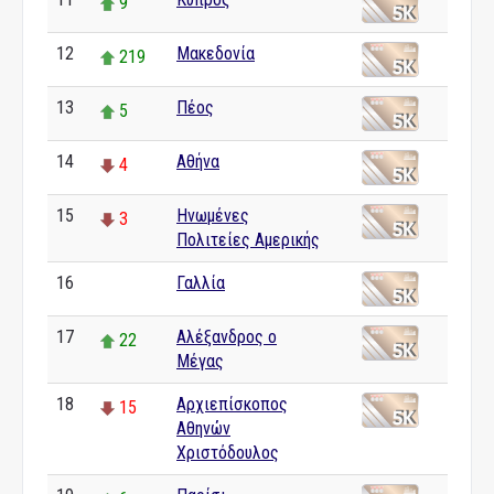
9
12
Μακεδονία
219
13
Πέος
5
14
Αθήνα
4
15
Ηνωμένες
3
Πολιτείες Αμερικής
16
Γαλλία
0
17
Αλέξανδρος ο
22
Μέγας
18
Αρχιεπίσκοπος
15
Aθηνών
Χριστόδουλος