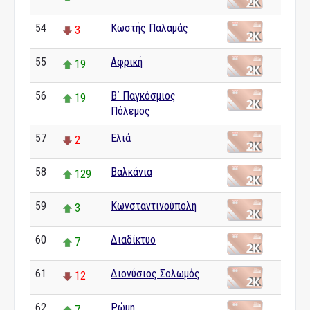
54
Κωστής Παλαμάς
3
55
Αφρική
19
56
Β΄ Παγκόσμιος
19
Πόλεμος
57
Ελιά
2
58
Βαλκάνια
129
59
Κωνσταντινούπολη
3
60
Διαδίκτυο
7
61
Διονύσιος Σολωμός
12
62
Ρώμη
7