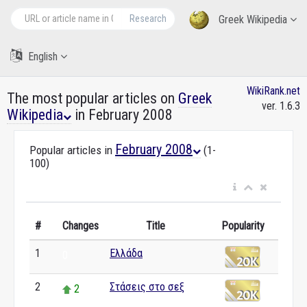
Research
Greek Wikipedia
English
WikiRank.net
The most popular articles on
Greek
ver. 1.6.3
Wikipedia
in February 2008
February 2008
Popular articles in
(1-
100)
#
Changes
Title
Popularity
1
Ελλάδα
0
2
Στάσεις στο σεξ
2