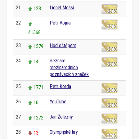
21
Lionel Messi
128
22
Petr Vojnar
41368
23
Hod oštěpem
1579
24
Seznam
14
mezinárodních
poznávacích značek
25
Petr Korda
1771
26
YouTube
16
27
Jan Železný
1272
28
Olympijské hry
13