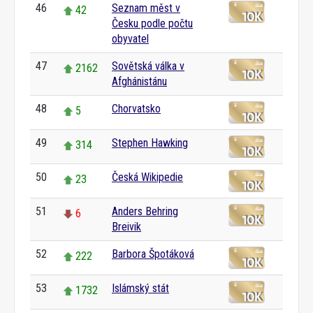
46
Seznam měst v
42
Česku podle počtu
obyvatel
47
Sovětská válka v
2162
Afghánistánu
48
Chorvatsko
5
49
Stephen Hawking
314
50
Česká Wikipedie
23
51
Anders Behring
6
Breivik
52
Barbora Špotáková
222
53
Islámský stát
1732