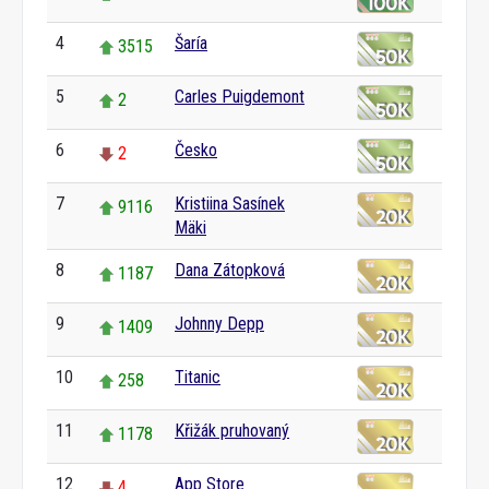
4
Šaría
3515
5
Carles Puigdemont
2
6
Česko
2
7
Kristiina Sasínek
9116
Mäki
8
Dana Zátopková
1187
9
Johnny Depp
1409
10
Titanic
258
11
Křižák pruhovaný
1178
12
App Store
4