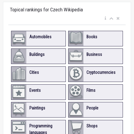
Topical rankings for Czech Wikipedia
Automobiles
Books
Buildings
Business
Cities
Cryptocurrencies
Events
Films
Paintings
People
Programming
Shops
languages