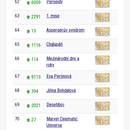
62
Perseidy
6009
63
1. mise
2291
64
Aspergerův syndrom
13
65
Chalupáři
1116
66
Mezinárodní dny a
114
roky
67
Eva Perónová
9113
68
Jiřina Bohdalová
394
69
Desetiboj
2021
70
Marvel Cinematic
27
Universe