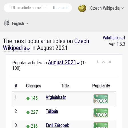
Research
Czech Wikipedia
English
WikiRank.net
The most popular articles on
Czech
ver. 1.6.3
Wikipedia
in August 2021
August 2021
Popular articles in
(1-
100)
#
Changes
Title
Popularity
1
Afghánistán
145
2
Tálibán
227
3
Emil Zátopek
216