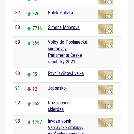
87
Bolek Polívka
326
88
Simona Monyová
7716
89
Volby do Poslanecké
355
sněmovny
Parlamentu České
republiky 2021
90
První světová válka
55
91
Japonsko
12
92
Roztroušená
253
skleróza
93
Invaze vojsk
1757
Varšavské smlouvy