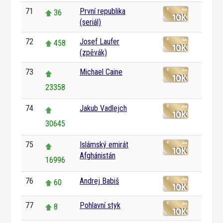
71
První republika
36
(seriál)
72
Josef Laufer
458
(zpěvák)
73
Michael Caine
23358
74
Jakub Vadlejch
30645
75
Islámský emirát
Afghánistán
16996
76
Andrej Babiš
60
77
Pohlavní styk
8