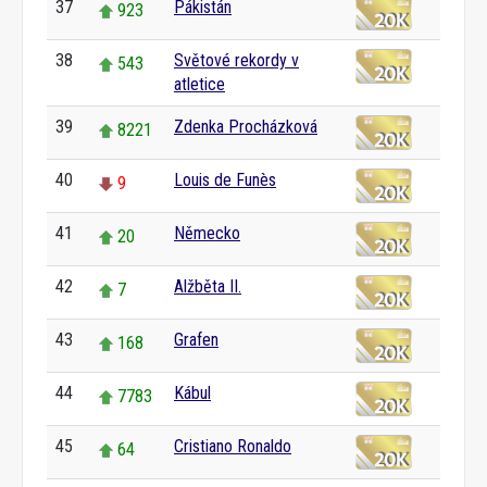
37
Pákistán
923
38
Světové rekordy v
543
atletice
39
Zdenka Procházková
8221
40
Louis de Funès
9
41
Německo
20
42
Alžběta II.
7
43
Grafen
168
44
Kábul
7783
45
Cristiano Ronaldo
64