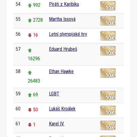
54
Piráti z Karibiku
992
55
Martha Issová
2728
56
Letní olympijské hry
16
57
Eduard Hrubeš
16296
58
Ethan Hawke
26483
59
LGBT
69
60
Lukáš Krpálek
50
61
Karel IV.
1