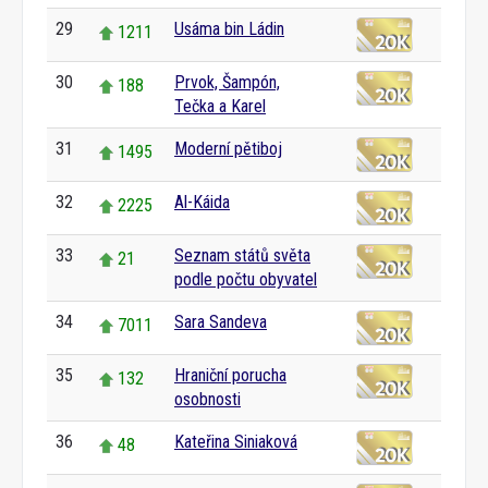
29
Usáma bin Ládin
1211
30
Prvok, Šampón,
188
Tečka a Karel
31
Moderní pětiboj
1495
32
Al-Káida
2225
33
Seznam států světa
21
podle počtu obyvatel
34
Sara Sandeva
7011
35
Hraniční porucha
132
osobnosti
36
Kateřina Siniaková
48