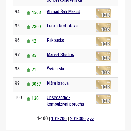
do Československa
94
Ahmad Šáh Masúd
4563
95
Lenka Krobotová
7309
96
Rakousko
42
97
Marvel Studios
85
98
Švýcarsko
21
99
Klára Issová
3057
100
Obsedantně-
130
kompulzivní porucha
1-100
|
101-200
|
201-300
>
>>