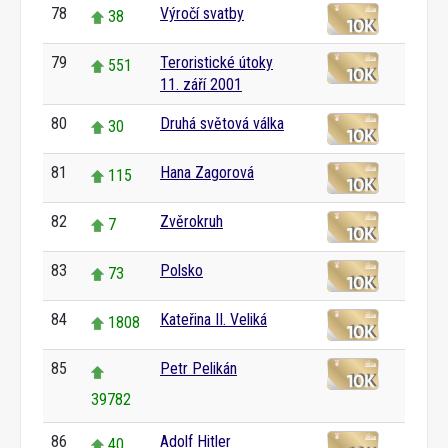
78
Výročí svatby
38
79
Teroristické útoky
551
11. září 2001
80
Druhá světová válka
30
81
Hana Zagorová
115
82
Zvěrokruh
7
83
Polsko
73
84
Kateřina II. Veliká
1808
85
Petr Pelikán
39782
86
Adolf Hitler
40