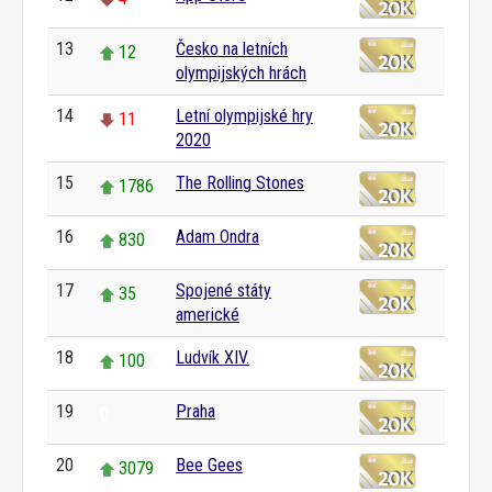
13
Česko na letních
12
olympijských hrách
14
Letní olympijské hry
11
2020
15
The Rolling Stones
1786
16
Adam Ondra
830
17
Spojené státy
35
americké
18
Ludvík XIV.
100
19
Praha
0
20
Bee Gees
3079