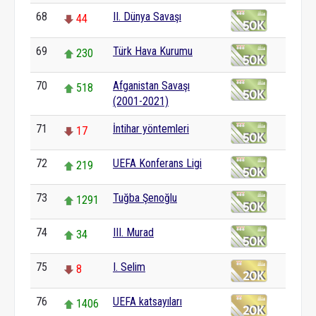
68
II. Dünya Savaşı
44
69
Türk Hava Kurumu
230
70
Afganistan Savaşı
518
(2001-2021)
71
İntihar yöntemleri
17
72
UEFA Konferans Ligi
219
73
Tuğba Şenoğlu
1291
74
III. Murad
34
75
I. Selim
8
76
UEFA katsayıları
1406