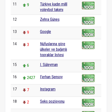
11
Türkiye kadın millî
9
voleybol takımı
12
Zehra Güneş
0
13
Google
9
14
Nüfuslarına göre
3
ülkeler ve bağımlı
topraklar listesi
15
I. Süleyman
6
16
Ferhan Şensoy
2427
17
Instagram
7
18
Seks pozisyonu
2