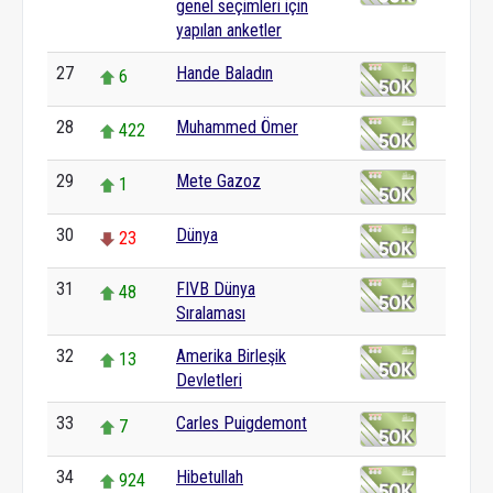
genel seçimleri için
yapılan anketler
27
Hande Baladın
6
28
Muhammed Ömer
422
29
Mete Gazoz
1
30
Dünya
23
31
FIVB Dünya
48
Sıralaması
32
Amerika Birleşik
13
Devletleri
33
Carles Puigdemont
7
34
Hibetullah
924