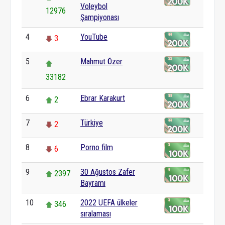
Voleybol
12976
Şampiyonası
4
YouTube
3
5
Mahmut Özer
33182
6
Ebrar Karakurt
2
7
Türkiye
2
8
Porno film
6
9
30 Ağustos Zafer
2397
Bayramı
10
2022 UEFA ülkeler
346
sıralaması