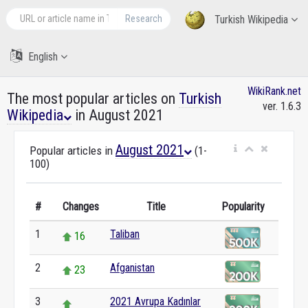
Research
Turkish Wikipedia
English
WikiRank.net
The most popular articles on
Turkish
ver. 1.6.3
Wikipedia
in August 2021
August 2021
Popular articles in
(1-
100)
#
Changes
Title
Popularity
1
Taliban
16
2
Afganistan
23
3
2021 Avrupa Kadınlar