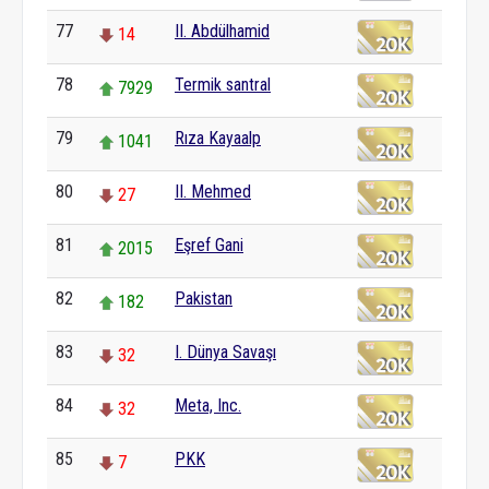
77
II. Abdülhamid
14
78
Termik santral
7929
79
Rıza Kayaalp
1041
80
II. Mehmed
27
81
Eşref Gani
2015
82
Pakistan
182
83
I. Dünya Savaşı
32
84
Meta, Inc.
32
85
PKK
7