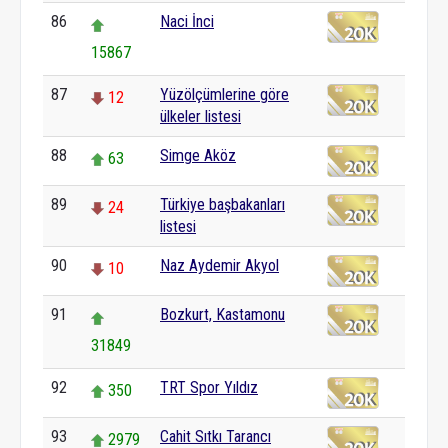
86
Naci İnci
15867
87
Yüzölçümlerine göre
12
ülkeler listesi
88
Simge Aköz
63
89
Türkiye başbakanları
24
listesi
90
Naz Aydemir Akyol
10
91
Bozkurt, Kastamonu
31849
92
TRT Spor Yıldız
350
93
Cahit Sıtkı Tarancı
2979