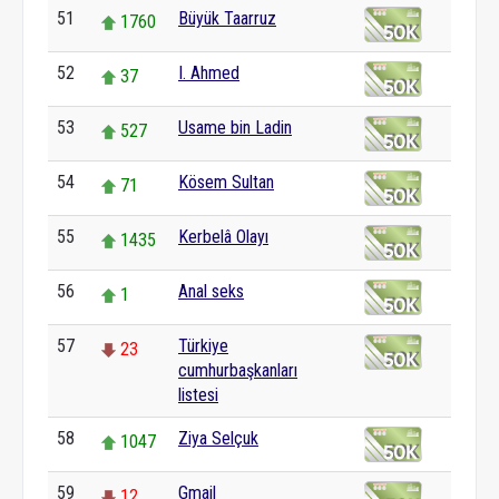
51
Büyük Taarruz
1760
52
I. Ahmed
37
53
Usame bin Ladin
527
54
Kösem Sultan
71
55
Kerbelâ Olayı
1435
56
Anal seks
1
57
Türkiye
23
cumhurbaşkanları
listesi
58
Ziya Selçuk
1047
59
Gmail
12