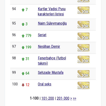
94
Kurtlar Vadisi Pusu
7
karakterleri listesi
95
Naim Süleymanoğlu
3
96
Şeriat
779
97
Neslihan Demir
199
98
Fenerbahçe (futbol
31
takımı)
99
Şehzade Mustafa
64
100
Oral seks
12
1-100
|
101-200
|
201-300
>
>>