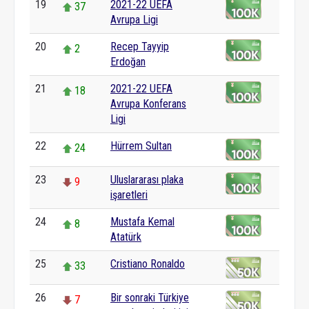
19
2021-22 UEFA
37
Avrupa Ligi
20
Recep Tayyip
2
Erdoğan
21
2021-22 UEFA
18
Avrupa Konferans
Ligi
22
Hürrem Sultan
24
23
Uluslararası plaka
9
işaretleri
24
Mustafa Kemal
8
Atatürk
25
Cristiano Ronaldo
33
26
Bir sonraki Türkiye
7