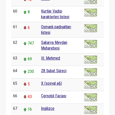
60
Kurtlar Vadisi
8
karakterleri listesi
61
Osmanlı padişahları
6
listesi
62
Sakarya Meydan
747
Muharebesi
63
III. Mehmed
69
64
28 Şubat Süreci
230
65
X (sosyal ağ)
5
66
Çernobil Faciası
43
67
İngilizce
16