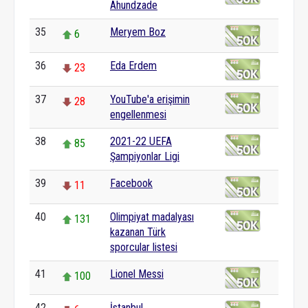
Ahundzade
35
Meryem Boz
6
36
Eda Erdem
23
37
YouTube'a erişimin
28
engellenmesi
38
2021-22 UEFA
85
Şampiyonlar Ligi
39
Facebook
11
40
Olimpiyat madalyası
131
kazanan Türk
sporcular listesi
41
Lionel Messi
100
42
İstanbul