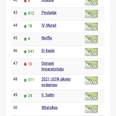
6
43
Peştunlar
412
44
IV. Murad
18
45
Netflix
4
46
El-Kaide
541
47
Osmanlı
10
İmparatorluğu
48
2021 UEFA ülkeler
311
sıralaması
49
II. Selim
24
50
WhatsApp
0