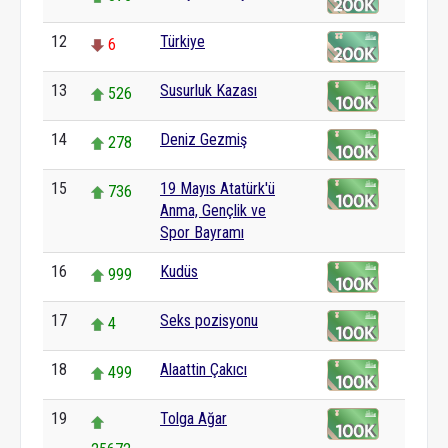
12
Türkiye
6
13
Susurluk Kazası
526
14
Deniz Gezmiş
278
15
19 Mayıs Atatürk'ü
736
Anma, Gençlik ve
Spor Bayramı
16
Kudüs
999
17
Seks pozisyonu
4
18
Alaattin Çakıcı
499
19
Tolga Ağar