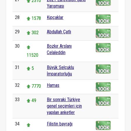
2310
Yarışması
28
Kıpçaklar
1578
29
Abdullah Çatlı
302
30
Bozkır Arslanı
Celaleddin
11520
31
Büyük Selçuklu
5
İmparatorluğu
32
Hamas
7770
33
Bir sonraki Türkiye
49
genel seçimleri için
yapılan anketler
34
Filistin bayrağı