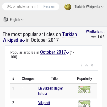
Research
Turkish Wikipedia
English
WikiRank.net
The most popular articles on
Turkish
ver. 1.6.3
Wikipedia
in October 2017
October 2017
Popular articles in
(1-
100)
#
Changes
Title
Popularity
1
En yüksek dağlar
0
listesi
2
Vikipedi
0