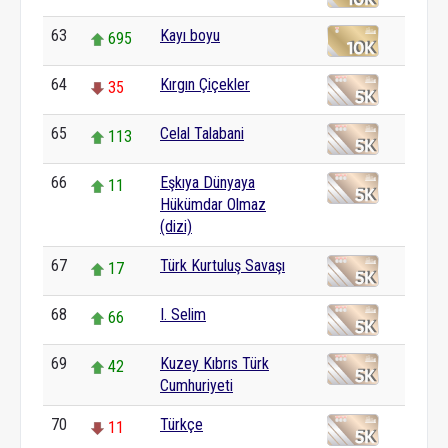
63
Kayı boyu
695
64
Kırgın Çiçekler
35
65
Celal Talabani
113
66
Eşkıya Dünyaya
11
Hükümdar Olmaz
(dizi)
67
Türk Kurtuluş Savaşı
17
68
I. Selim
66
69
Kuzey Kıbrıs Türk
42
Cumhuriyeti
70
Türkçe
11