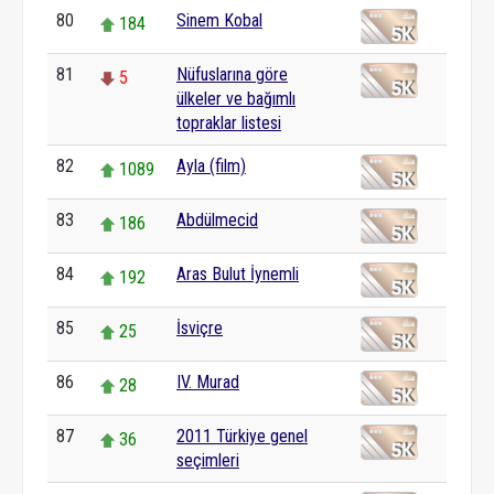
80
Sinem Kobal
184
81
Nüfuslarına göre
5
ülkeler ve bağımlı
topraklar listesi
82
Ayla (film)
1089
83
Abdülmecid
186
84
Aras Bulut İynemli
192
85
İsviçre
25
86
IV. Murad
28
87
2011 Türkiye genel
36
seçimleri