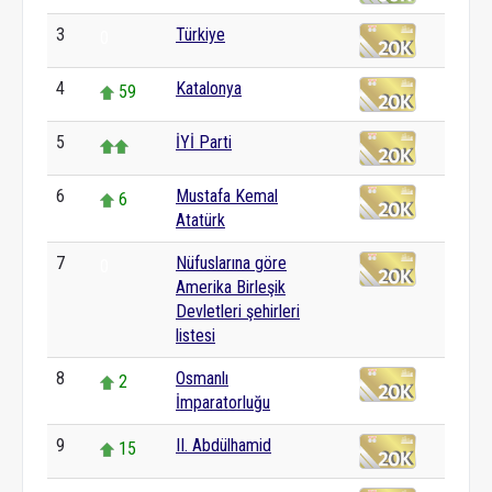
3
Türkiye
0
4
Katalonya
59
5
İYİ Parti
6
Mustafa Kemal
6
Atatürk
7
Nüfuslarına göre
0
Amerika Birleşik
Devletleri şehirleri
listesi
8
Osmanlı
2
İmparatorluğu
9
II. Abdülhamid
15