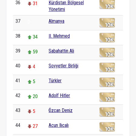
36
Kürdistan Bölgesel
31
Yönetimi
37
Almanya
0
38
II. Mehmed
34
39
Sabahattin Ali
59
40
Sovyetler Birliği
4
41
Türkler
5
42
Adolf Hitler
20
43
Özcan Deniz
5
44
Acun Ilıcalı
27