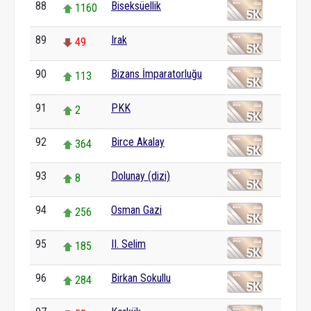
88
Biseksüellik
1160
89
Irak
49
90
Bizans İmparatorluğu
113
91
PKK
2
92
Birce Akalay
364
93
Dolunay (dizi)
8
94
Osman Gazi
256
95
II. Selim
185
96
Birkan Sokullu
284