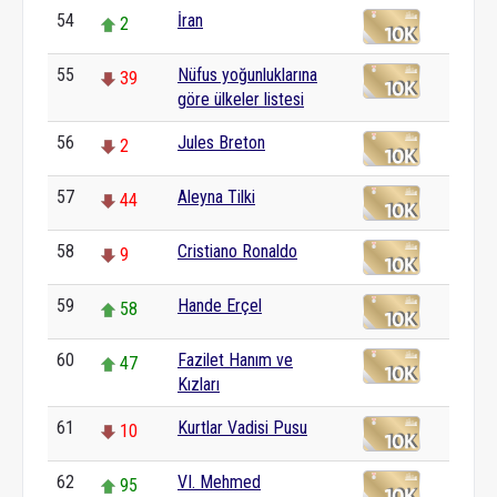
54
İran
2
55
Nüfus yoğunluklarına
39
göre ülkeler listesi
56
Jules Breton
2
57
Aleyna Tilki
44
58
Cristiano Ronaldo
9
59
Hande Erçel
58
60
Fazilet Hanım ve
47
Kızları
61
Kurtlar Vadisi Pusu
10
62
VI. Mehmed
95