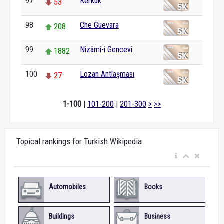
97
Kerkük
53
98
Che Guevara
208
99
Nizâmî-i Gencevî
1882
100
Lozan Antlaşması
27
1-100
|
101-200
|
201-300
>
>>
Topical rankings for Turkish Wikipedia
Automobiles
Books
Buildings
Business