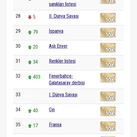
sanıkları listesi
28
II. Dünya Savaşı
5
29
İspanya
79
30
Aslı Enver
20
31
Renkler listesi
34
32
Fenerbahçe-
403
Galatasaray derbisi
33
I. Dünya Savaşı
0
34
Çin
40
35
Fransa
17