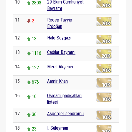
10
29 Ekim Cumhuriyet
2803
Bayramı
11
Recep Tayyip
2
Erdoğan
12
Hale Soygazi
13
13
Cadılar Bayramı
1116
14
Meral Akşener
122
15
Aamir Khan
676
16
Osmanlı padişahları
10
listesi
17
Asperger sendromu
30
18
I. Süleyman
23