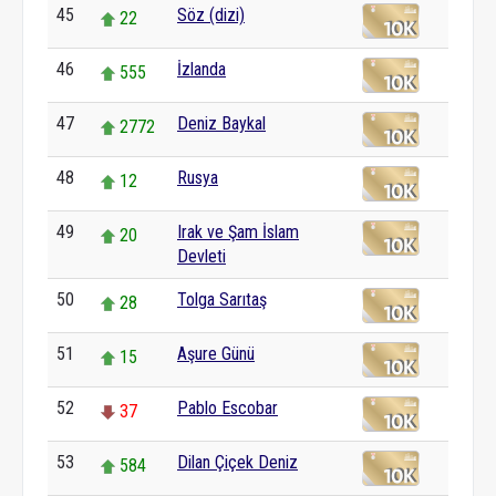
45
Söz (dizi)
22
46
İzlanda
555
47
Deniz Baykal
2772
48
Rusya
12
49
Irak ve Şam İslam
20
Devleti
50
Tolga Sarıtaş
28
51
Aşure Günü
15
52
Pablo Escobar
37
53
Dilan Çiçek Deniz
584