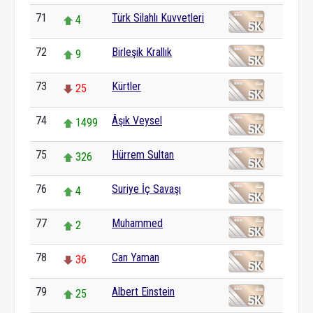
71
Türk Silahlı Kuvvetleri
4
72
Birleşik Krallık
9
73
Kürtler
25
74
Âşık Veysel
1499
75
Hürrem Sultan
326
76
Suriye İç Savaşı
4
77
Muhammed
2
78
Can Yaman
36
79
Albert Einstein
25