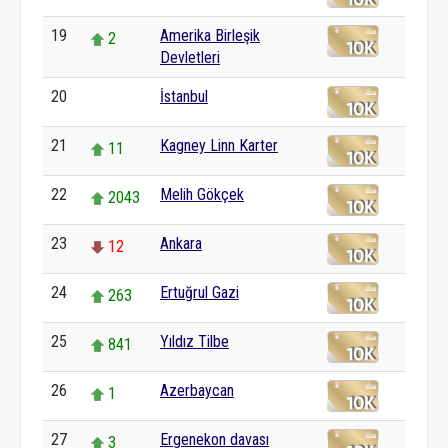
19
Amerika Birleşik
2
Devletleri
20
İstanbul
0
21
Kagney Linn Karter
11
22
Melih Gökçek
2043
23
Ankara
12
24
Ertuğrul Gazi
263
25
Yıldız Tilbe
841
26
Azerbaycan
1
27
Ergenekon davası
3