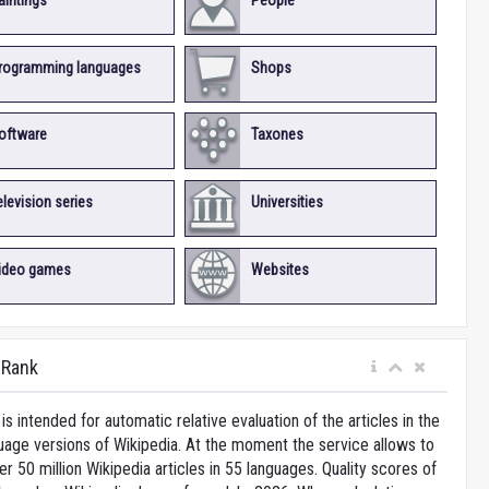
aintings
People
rogramming languages
Shops
oftware
Taxones
elevision series
Universities
ideo games
Websites
iRank
is intended for automatic relative evaluation of the articles in the
uage versions of Wikipedia. At the moment the service allows to
 50 million Wikipedia articles in 55 languages. Quality scores of