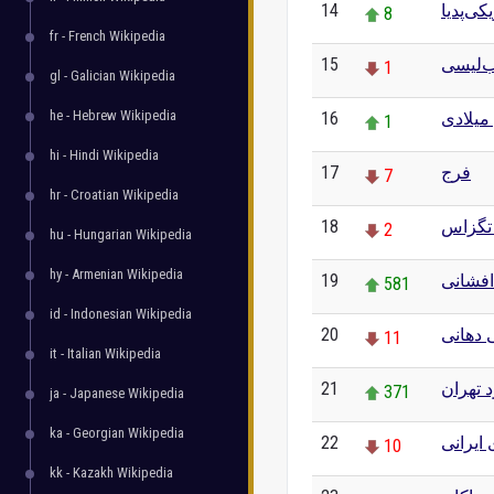
14
کی‌پدیا
8
fr - French Wikipedia
15
‌لیسی
1
gl - Galician Wikipedia
he - Hebrew Wikipedia
16
میلادی
1
hi - Hindi Wikipedia
17
فرج
7
hr - Croatian Wikipedia
18
تگزاس
2
hu - Hungarian Wikipedia
hy - Armenian Wikipedia
19
فشانی
581
id - Indonesian Wikipedia
20
دهانی
11
it - Italian Wikipedia
21
 تهران
371
ja - Japanese Wikipedia
ka - Georgian Wikipedia
22
ایرانی
10
kk - Kazakh Wikipedia