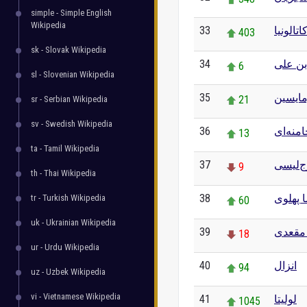
simple - Simple English
Wikipedia
33
اتالونیا
403
sk - Slovak Wikipedia
34
ن علی
6
sl - Slovenian Wikipedia
35
مایسین
21
sr - Serbian Wikipedia
sv - Swedish Wikipedia
36
منه‌ای
13
ta - Tamil Wikipedia
37
ج‌لیسی
9
th - Thai Wikipedia
38
 پهلوی
tr - Turkish Wikipedia
60
uk - Ukrainian Wikipedia
39
مقعدی
18
ur - Urdu Wikipedia
40
انزال
94
uz - Uzbek Wikipedia
vi - Vietnamese Wikipedia
41
لولیتا
1045