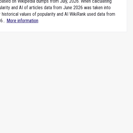
e based on Wikipedia dumps from July, 2026. When calculating
larity and AI of articles data from June 2026 was taken into
 historical values of popularity and AI WikiRank used data from
6...
More information