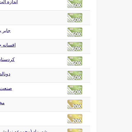
اندازه آل
جابر ب
افسانه 
کردستان
دونالد
صنعت
مخت
شهرزاد (مجموعه نمایش)