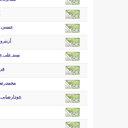
ک
حسین ب
آزیترو
سید علی خا
فر
محمدرضا
خودارضایی 