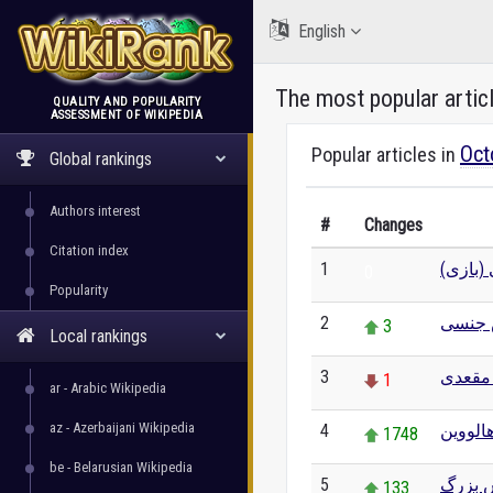
English
The most popular artic
QUALITY AND POPULARITY
ASSESSMENT OF WIKIPEDIA
WikiRank
Oct
Popular articles in
Global rankings
Authors interest
#
Changes
Citation index
1
ی (بازی
0
Popularity
2
 جنسی
3
Local rankings
3
مقعدی
1
ar - Arabic Wikipedia
az - Azerbaijani Wikipedia
4
الووین
1748
be - Belarusian Wikipedia
5
 بزرگ
133