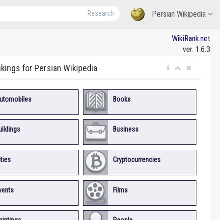
Research
Persian Wikipedia
WikiRank.net
ver. 1.6.3
nkings for Persian Wikipedia
utomobiles
Books
uildings
Business
ities
Cryptocurrencies
vents
Films