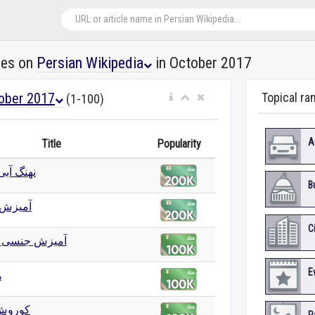
les on
Persian Wikipedia
in October 2017
ober 2017
Topical ra
(1-100)
A
Title
Popularity
نهنگ آب)
B
آمیزش
C
آمیزش جنسی 
E
ه
کوروش