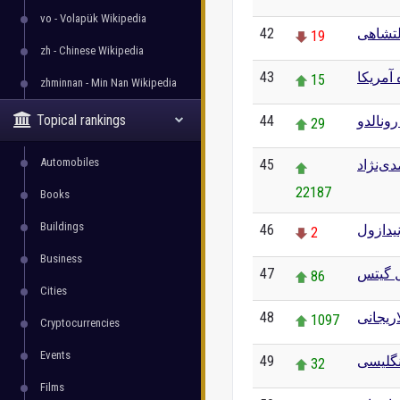
vo - Volapük Wikipedia
42
تشاهی
19
zh - Chinese Wikipedia
43
 آمریکا
15
zhminnan - Min Nan Wikipedia
Topical rankings
44
رونالدو
29
Automobiles
45
دی‌نژاد
22187
Books
Buildings
46
یدازول
2
Business
47
ل گیتس
86
Cities
48
ریجانی
1097
Cryptocurrencies
Events
49
نگلیسی
32
Films