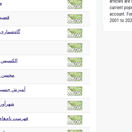
articles ar
وی
current popu
account. For
قضیب
2001 to 202
گاه‌شماری 
الکسیس 
محسن ا
آمیزش جنسی 
شهرآورد
فهرست نام‌های 