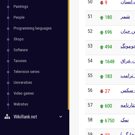
50
ت انسان
9
Paintings
51
شمر
180
People
Programming languages
52
ن حیان
696
Shops
53
جومونگ
494
Software
54
 عراق
Taxones
1648
Television series
55
 ترامپ
183
Universities
56
 سکس
27
Video games
Websites
57
ارنامه
600
WikiRank.net
58
نمک
6750
59
 خانگی