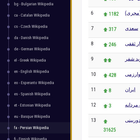
bg - Bulgarian Wikipedia
6
(مجری
1182
ca - Catalan Wikipedia
cs - Czech Wikipedia
7
سعدی
317
da - Danish Wikipedia
8
ر ثقفی
246
de - German Wikipedia
9
ید شفر
el - Greek Wikipedia
en - English Wikipedia
10
ارزمی
428
eo - Esperanto Wikipedia
11
ایران
8
es - Spanish Wikipedia
12
مردانه
et - Estonian Wikipedia
3
eu - Basque Wikipedia
13
وربینی
fa - Persian Wikipedia
31625
fi - Finnish Wikipedia