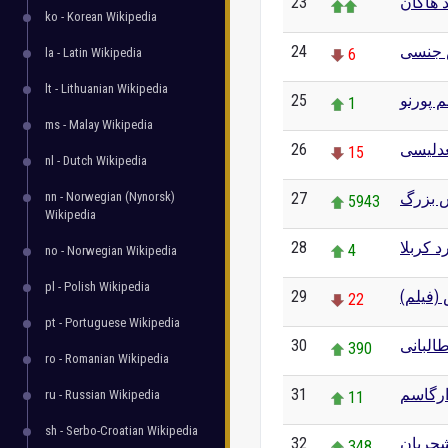
23
 هاکان
ko - Korean Wikipedia
24
 جنسی
la - Latin Wikipedia
6
lt - Lithuanian Wikipedia
25
م پورنو
1
ms - Malay Wikipedia
26
دلیسی
15
nl - Dutch Wikipedia
nn - Norwegian (Nynorsk)
27
 بزرگ
5943
Wikipedia
28
رد کربلا
4
no - Norwegian Wikipedia
pl - Polish Wikipedia
29
(فیلم
22
pt - Portuguese Wikipedia
30
البانی
390
ro - Romanian Wikipedia
31
رگاسم
ru - Russian Wikipedia
11
sh - Serbo-Croatian Wikipedia
32
شجریان
348