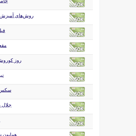
حامد
روش‌های آمیزش
فیل
مقع
روز کوروش
نب
سکس )
جلال ط
ا
همایون 