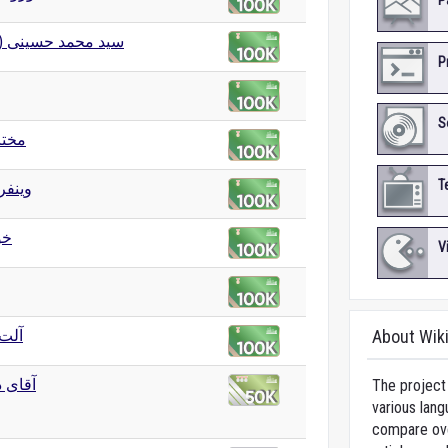
P
سید محمد حسینی )
P
S
مختا
T
وینفر
خو
V
آلت 
About Wik
آقای د
The project 
various lang
compare over