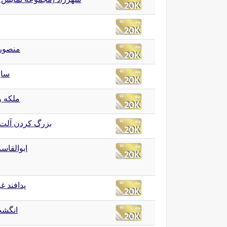
منصور
سار
ملکه و
بزرگ کردن آلت 
ابوالقاس
پدافند غ
انگشت