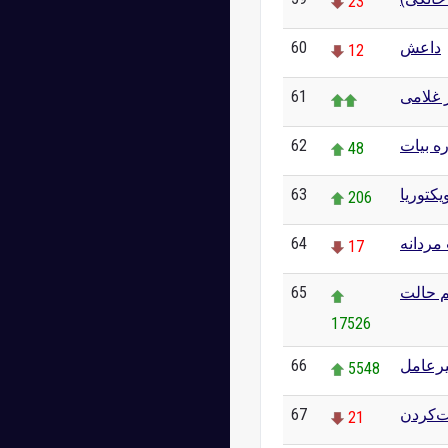
23
60
داعش
12
61
 غلامی
62
ه بیات
48
63
یکتوریا
206
64
مردانه
17
65
م حالت
17526
66
یرعامل
5548
67
‌کردن
21