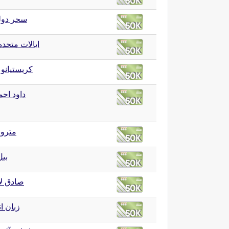
سحر دول
ایالات متحده
کریستیانو 
داود احم
مترون
بی
صادق لا
زبان ا