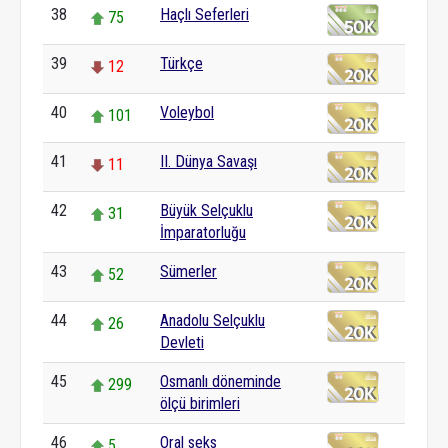
38
Haçlı Seferleri
75
39
Türkçe
12
40
Voleybol
101
41
II. Dünya Savaşı
11
42
Büyük Selçuklu
31
İmparatorluğu
43
Sümerler
52
44
Anadolu Selçuklu
26
Devleti
45
Osmanlı döneminde
299
ölçü birimleri
46
Oral seks
5