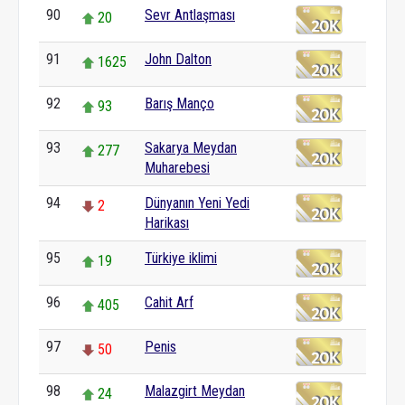
90
Sevr Antlaşması
20
91
John Dalton
1625
92
Barış Manço
93
93
Sakarya Meydan
277
Muharebesi
94
Dünyanın Yeni Yedi
2
Harikası
95
Türkiye iklimi
19
96
Cahit Arf
405
97
Penis
50
98
Malazgirt Meydan
24