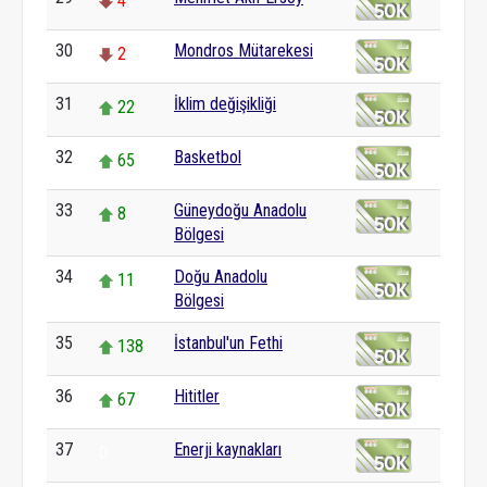
4
30
Mondros Mütarekesi
2
31
İklim değişikliği
22
32
Basketbol
65
33
Güneydoğu Anadolu
8
Bölgesi
34
Doğu Anadolu
11
Bölgesi
35
İstanbul'un Fethi
138
36
Hititler
67
37
Enerji kaynakları
0