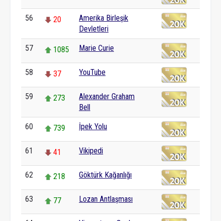
56
Amerika Birleşik
20
Devletleri
57
Marie Curie
1085
58
YouTube
37
59
Alexander Graham
273
Bell
60
İpek Yolu
739
61
Vikipedi
41
62
Göktürk Kağanlığı
218
63
Lozan Antlaşması
77