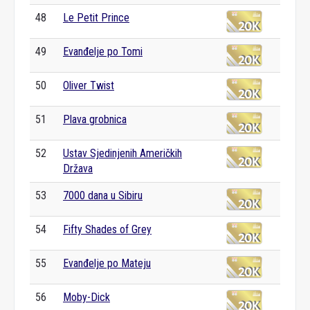
48
Le Petit Prince
49
Evanđelje po Tomi
50
Oliver Twist
51
Plava grobnica
52
Ustav Sjedinjenih Američkih
Država
53
7000 dana u Sibiru
54
Fifty Shades of Grey
55
Evanđelje po Mateju
56
Moby-Dick