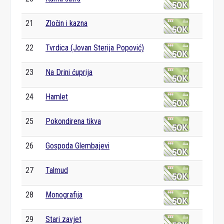
21
Zločin i kazna
22
Tvrdica (Jovan Sterija Popović)
23
Na Drini ćuprija
24
Hamlet
25
Pokondirena tikva
26
Gospoda Glembajevi
27
Talmud
28
Monografija
29
Stari zavjet