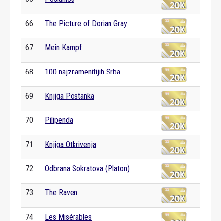
66
The Picture of Dorian Gray
67
Mein Kampf
68
100 najznamenitijih Srba
69
Knjiga Postanka
70
Pilipenda
71
Knjiga Otkrivenja
72
Odbrana Sokratova (Platon)
73
The Raven
74
Les Misérables