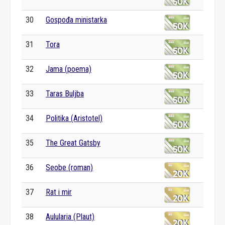
30
Gospođa ministarka
31
Tora
32
Jama (poema)
33
Taras Buljba
34
Politika (Aristotel)
35
The Great Gatsby
36
Seobe (roman)
37
Rat i mir
38
Aulularia (Plaut)