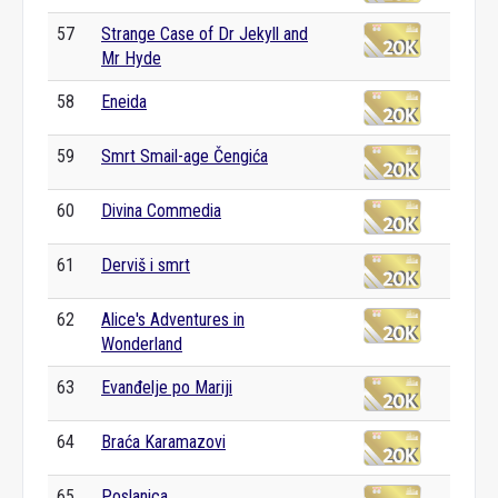
57
Strange Case of Dr Jekyll and
Mr Hyde
58
Eneida
59
Smrt Smail-age Čengića
60
Divina Commedia
61
Derviš i smrt
62
Alice's Adventures in
Wonderland
63
Evanđelje po Mariji
64
Braća Karamazovi
65
Poslanica