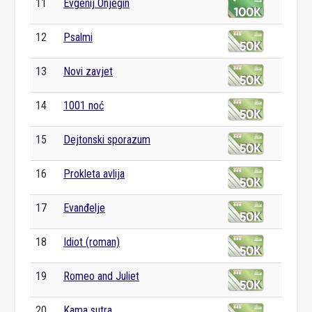
11
Evgenij Onjegin
12
Psalmi
13
Novi zavjet
14
1001 noć
15
Dejtonski sporazum
16
Prokleta avlija
17
Evanđelje
18
Idiot (roman)
19
Romeo and Juliet
20
Kama sutra