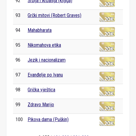
92
Srbija i Arbanija (knjiga)
93
Grčki mitovi (Robert Graves)
94
Mahabharata
95
Nikomahova etika
96
Jezik i nacionalizam
97
Evanđelje po Ivanu
98
Grička vještica
99
Zdravo Marijo
100
Pikova dama (Puškin)