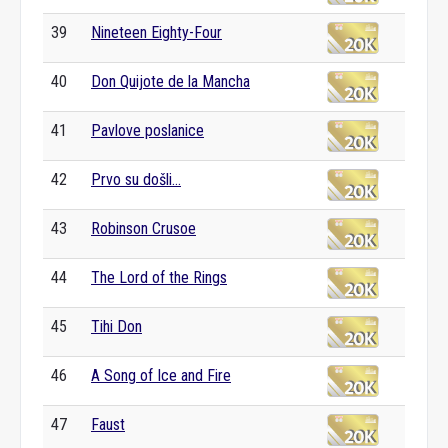
39
Nineteen Eighty-Four
40
Don Quijote de la Mancha
41
Pavlove poslanice
42
Prvo su došli...
43
Robinson Crusoe
44
The Lord of the Rings
45
Tihi Don
46
A Song of Ice and Fire
47
Faust