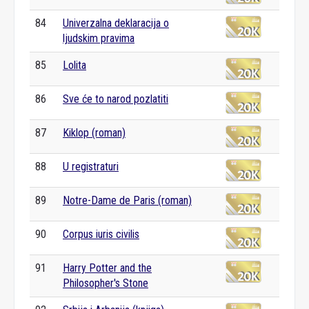
84
Univerzalna deklaracija o
ljudskim pravima
85
Lolita
86
Sve će to narod pozlatiti
87
Kiklop (roman)
88
U registraturi
89
Notre-Dame de Paris (roman)
90
Corpus iuris civilis
91
Harry Potter and the
Philosopher's Stone