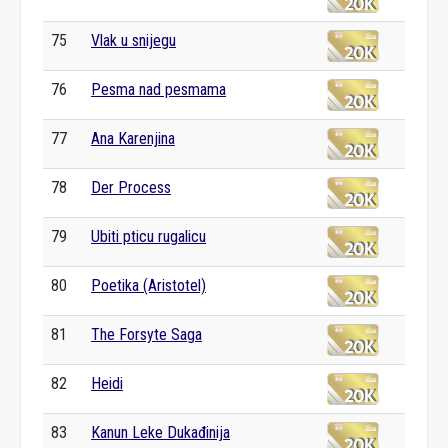
75
Vlak u snijegu
76
Pesma nad pesmama
77
Ana Karenjina
78
Der Process
79
Ubiti pticu rugalicu
80
Poetika (Aristotel)
81
The Forsyte Saga
82
Heidi
83
Kanun Leke Dukađinija