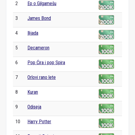
2
Ep o Gilgamešu
3
James Bond
4
Ilijada
5
Decameron
6
Pop Ćira i pop Spira
7
Orlovi rano lete
8
Kuran
9
Odiseja
10
Harry Potter