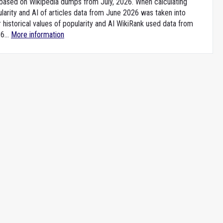
e based on Wikipedia dumps from July, 2026. When calculating
larity and AI of articles data from June 2026 was taken into
 historical values of popularity and AI WikiRank used data from
6...
More information