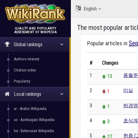
English
The most popular artic
QUALITY AND POPULARITY
ASSESSMENT OF WIKIPEDIA
WikiRank
Sep
Popular articles in
Global rankings
Authors interest
#
Changes
Citation index
1
풍월주
13
Popularity
2
미실
1
Local rankings
3
허경영
1
ar - Arabic Wikipedia
az - Azerbaijani Wikipedia
4
초식계
3
be - Belarusian Wikipedia
5
현종 (
27