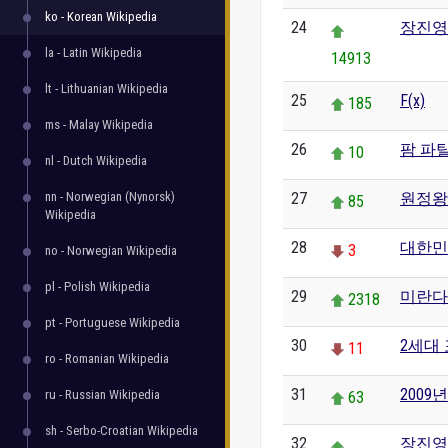
ko - Korean Wikipedia
24
장진영 
la - Latin Wikipedia
14913
lt - Lithuanian Wikipedia
25
F(x)
185
ms - Malay Wikipedia
26
팜 파
10
nl - Dutch Wikipedia
nn - Norwegian (Nynorsk)
27
원정왕
85
Wikipedia
28
대한민
3
no - Norwegian Wikipedia
pl - Polish Wikipedia
29
미란다
2318
pt - Portuguese Wikipedia
30
2세대
11
ro - Romanian Wikipedia
31
200
ru - Russian Wikipedia
63
sh - Serbo-Croatian Wikipedia
32
장진영