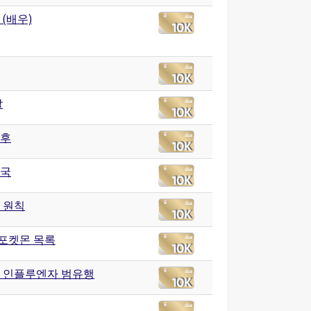
(배우)
탈
후
국
 원칙
 포켓몬 목록
9년 인플루엔자 범유행