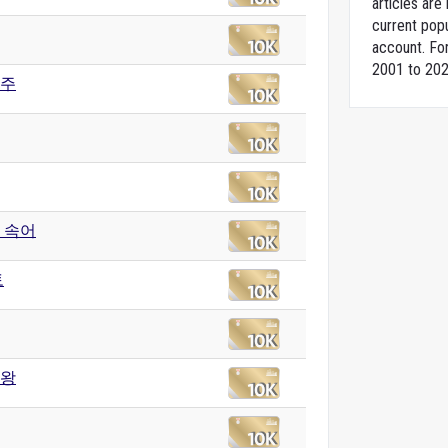
articles ar
current popu
account. For
2001 to 202
주
 속어
토
왕