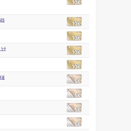
라
 난
대