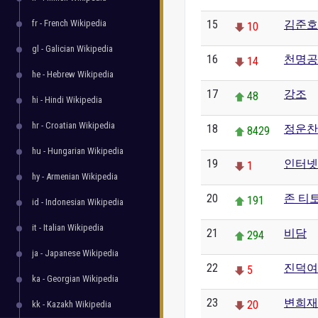
fr - French Wikipedia
15
김준호
10
gl - Galician Wikipedia
16
천명공
14
he - Hebrew Wikipedia
17
강조
48
hi - Hindi Wikipedia
hr - Croatian Wikipedia
18
정운찬
8429
hu - Hungarian Wikipedia
19
인터넷
1
hy - Armenian Wikipedia
20
존 티
191
id - Indonesian Wikipedia
it - Italian Wikipedia
21
비담
294
ja - Japanese Wikipedia
22
진덕여
5
ka - Georgian Wikipedia
23
변희재
20
kk - Kazakh Wikipedia