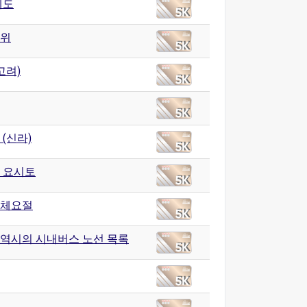
제도
위
고려)
(신라)
 요시토
체요절
역시의 시내버스 노선 목록