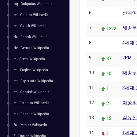
bg - Bulgarian Wikipedia
6
선덕여
0
ca - Catalan Wikipedia
cs - Czech Wikipedia
7
세종특
1222
da - Danish Wikipedia
8
4세대
0
de - German Wikipedia
9
2PM
87
el - Greek Wikipedia
en - English Wikipedia
10
태종무
10
eo - Esperanto Wikipedia
11
3세대
1
es - Spanish Wikipedia
12
여성의
et - Estonian Wikipedia
21
eu - Basque Wikipedia
13
김유신
15
fa - Persian Wikipedia
14
1세대
1
fi - Finnish Wikipedia