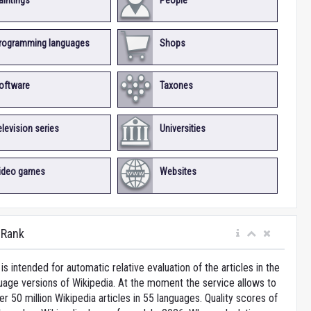
aintings
People
rogramming languages
Shops
oftware
Taxones
elevision series
Universities
ideo games
Websites
iRank
is intended for automatic relative evaluation of the articles in the
uage versions of Wikipedia. At the moment the service allows to
 50 million Wikipedia articles in 55 languages. Quality scores of