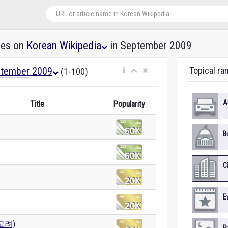
les on
Korean Wikipedia
in September 2009
tember 2009
Topical ra
(1-100)
A
Title
Popularity
B
C
E
고려)