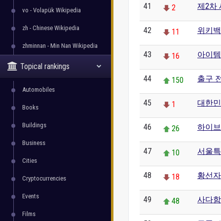
41
제2차
2
vo - Volapük Wikipedia
zh - Chinese Wikipedia
42
위키백
11
zhminnan - Min Nan Wikipedia
43
아이템
16
Topical rankings
44
출구 
150
Automobiles
45
대한민
1
Books
Buildings
46
하이브
26
Business
47
서울특
10
Cities
48
황선자
18
Cryptocurrencies
Events
49
사다함
48
Films