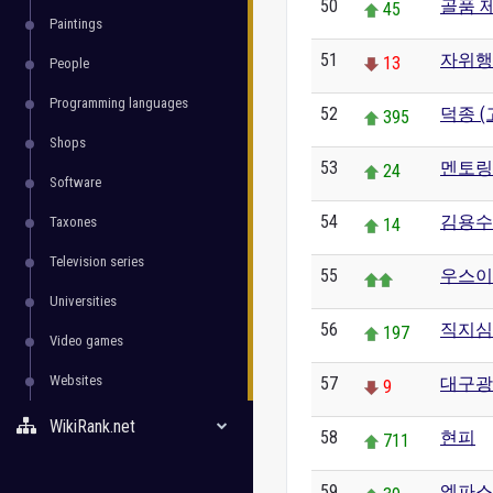
50
골품 
45
Paintings
51
자위행
13
People
Programming languages
52
덕종 (
395
Shops
53
멘토링
24
Software
54
김용수 
Taxones
14
Television series
55
우스이
Universities
56
직지심
197
Video games
Websites
57
대구광
9
WikiRank.net
58
현피
711
59
엠파스