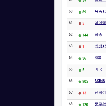
39
60
목종 (
89
61
아이템
5
62
하종
144
63
빅뱅 (
1
64
RSS
36
65
미국
5
66
AKB48
805
67
선덕여
13
68
문무왕
120