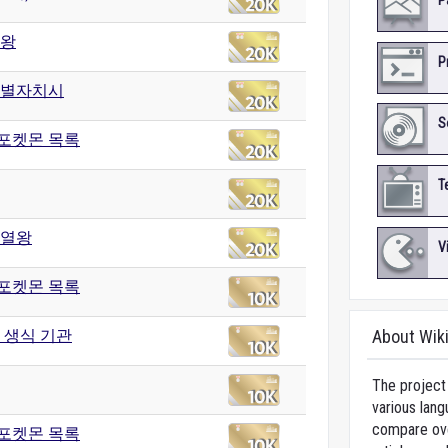
P
왕
P
별자치시
S
 포켓몬 목록
T
열왕
V
 포켓몬 목록
 생식 기관
About Wik
The project 
various lang
compare over
 포켓몬 목록