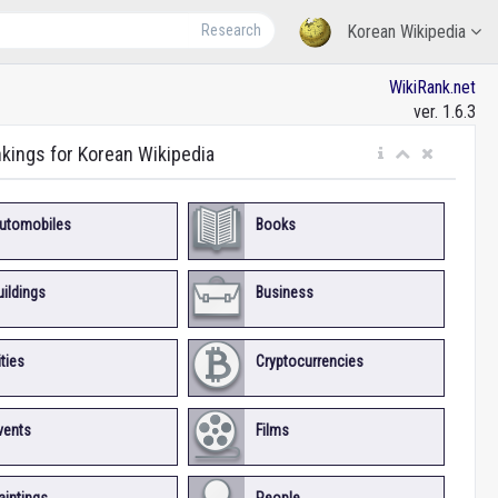
Research
Korean Wikipedia
WikiRank.net
ver. 1.6.3
nkings for Korean Wikipedia
utomobiles
Books
uildings
Business
ities
Cryptocurrencies
vents
Films