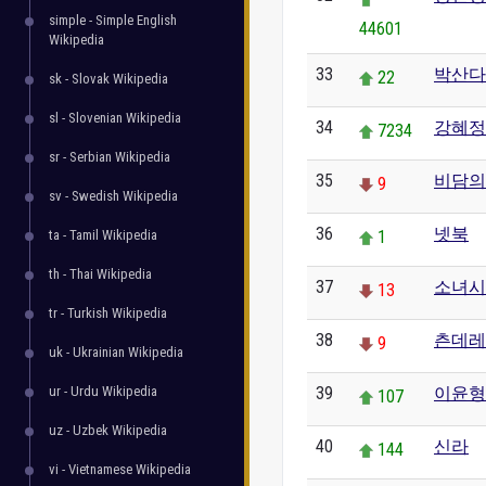
simple - Simple English
44601
Wikipedia
33
박산다
22
sk - Slovak Wikipedia
sl - Slovenian Wikipedia
34
강혜정
7234
sr - Serbian Wikipedia
35
비담의
9
sv - Swedish Wikipedia
36
넷북
ta - Tamil Wikipedia
1
th - Thai Wikipedia
37
소녀시
13
tr - Turkish Wikipedia
38
츤데레
9
uk - Ukrainian Wikipedia
ur - Urdu Wikipedia
39
이윤형
107
uz - Uzbek Wikipedia
40
신라
144
vi - Vietnamese Wikipedia