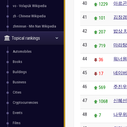
40
아르곤 
1229
vo - Volapük Wikipedia
zh - Chinese Wikipedia
41
김장겸
101
zhminnan - Min Nan Wikipedia
42
밥상 
207
Topical rankings
43
마라탕
719
Automobiles
44
워너원
36
Books
Buildings
45
네이버 
17
Business
46
주진우
569
Cities
47
신혜선
1068
Cryptocurrencies
Events
48
나무위
7
Films