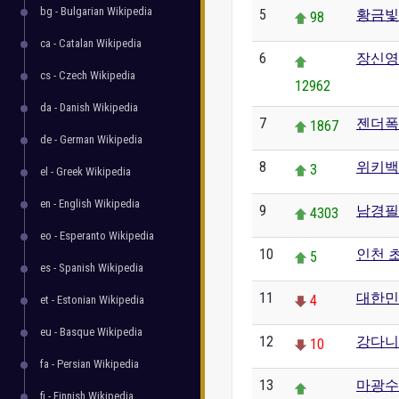
bg - Bulgarian Wikipedia
5
황금빛
98
ca - Catalan Wikipedia
6
장신영
cs - Czech Wikipedia
12962
da - Danish Wikipedia
7
젠더폭
1867
de - German Wikipedia
8
위키백
3
el - Greek Wikipedia
en - English Wikipedia
9
남경필
4303
eo - Esperanto Wikipedia
10
인천 
5
es - Spanish Wikipedia
11
대한민
4
et - Estonian Wikipedia
eu - Basque Wikipedia
12
강다니
10
fa - Persian Wikipedia
13
마광수
fi - Finnish Wikipedia