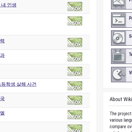
P
 내 인생
P
S
력
T
과
V
초등학생 살해 사건
국
About Wik
엘
The project 
various lang
compare over