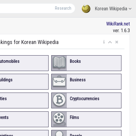
Research
Korean Wikipedia
WikiRank.net
ver. 1.6.3
nkings for Korean Wikipedia
utomobiles
Books
uildings
Business
ities
Cryptocurrencies
vents
Films