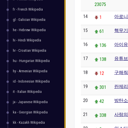
23075
fr - French Wikipedia
14
아로니
1
gl - Galician Wikipedia
he - Hebrew Wikipedia
15
핵무기
61
hi - Hindi Wikipedia
16
아이유
136
hr - Croatian Wikipedia
17
유튜브
138
hu - Hungarian Wikipedia
hy - Armenian Wikipedia
18
구해줘
12
id - Indonesian Wikipedia
19
란제리
301
it - Italian Wikipedia
20
방탄소
42
ja - Japanese Wikipedia
ka - Georgian Wikipedia
21
사랑의
338
kk - Kazakh Wikipedia