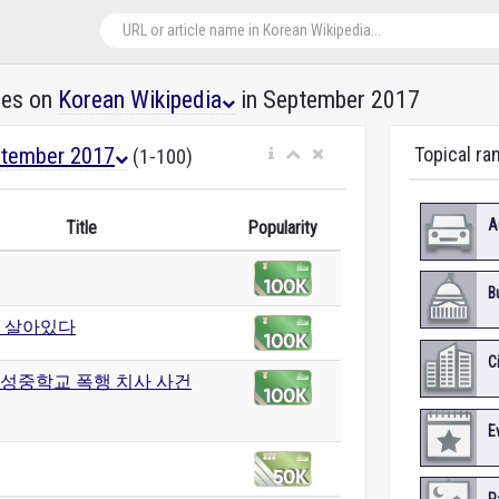
les on
Korean Wikipedia
in September 2017
tember 2017
Topical ra
(1-100)
A
Title
Popularity
B
 살아있다
C
성중학교 폭행 치사 사건
E