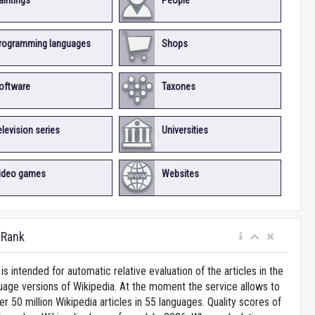
aintings
People
rogramming languages
Shops
oftware
Taxones
elevision series
Universities
ideo games
Websites
iRank
is intended for automatic relative evaluation of the articles in the
uage versions of Wikipedia. At the moment the service allows to
 50 million Wikipedia articles in 55 languages. Quality scores of