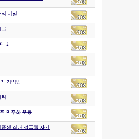
자의 비밀
계급
대 2
의 기억법
체위
 광주 민주화 운동
여중생 집단 성폭행 사건