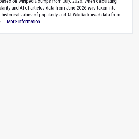
e based on Wikipedia dumps from July, 2026. When calculating
larity and AI of articles data from June 2026 was taken into
 historical values of popularity and AI WikiRank used data from
6...
More information