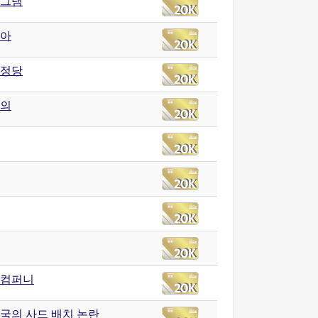
그램
아
정당
의
컴퍼니
국의 사드 배치 논란