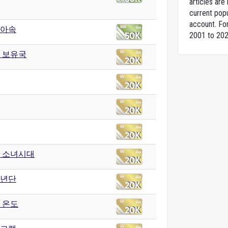
articles ar
current popu
account. For
아속
2001 to 202
 보유국
 소녀시대
년단
 온도