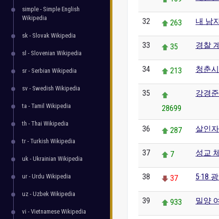
simple - Simple English
Wikipedia
32
내 남
263
sk - Slovak Wikipedia
33
경찰 
35
sl - Slovenian Wikipedia
34
청춘시
213
sr - Serbian Wikipedia
sv - Swedish Wikipedia
35
강경준
ta - Tamil Wikipedia
28699
th - Thai Wikipedia
36
살인자
287
tr - Turkish Wikipedia
37
성교 
7
uk - Ukrainian Wikipedia
38
5·18
ur - Urdu Wikipedia
37
uz - Uzbek Wikipedia
39
밀양 
933
vi - Vietnamese Wikipedia