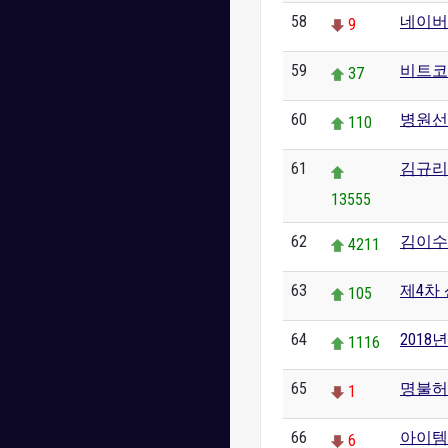
58
네이버
9
59
비트코
37
60
병원선
110
61
김규리 
13555
62
김이수
4211
63
제4차
105
64
2018
1116
65
명불허
1
66
아이템
6