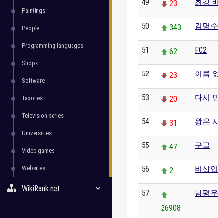
49
최강 
23
Paintings
50
김명수
343
People
Programming languages
51
FC2
62
Shops
52
이름 
23
Software
53
다시 만
Taxones
20
Television series
54
왕은 
31
Universities
55
구글
47
Video games
Websites
56
비삽입
2
WikiRank.net
57
남평우
26908