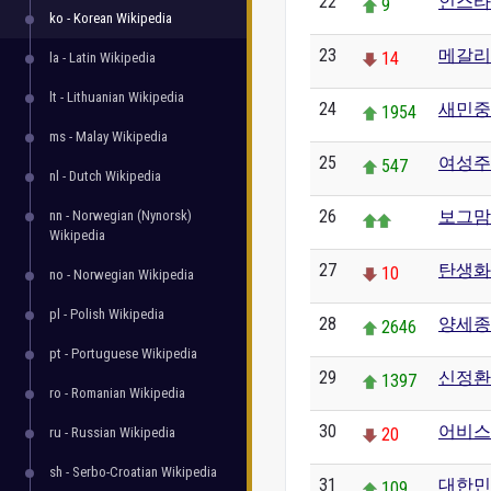
22
인스타
9
ko - Korean Wikipedia
23
메갈리
14
la - Latin Wikipedia
lt - Lithuanian Wikipedia
24
새민중
1954
ms - Malay Wikipedia
25
여성주
547
nl - Dutch Wikipedia
26
보그맘
nn - Norwegian (Nynorsk)
Wikipedia
27
탄생화
10
no - Norwegian Wikipedia
pl - Polish Wikipedia
28
양세종
2646
pt - Portuguese Wikipedia
29
신정환
1397
ro - Romanian Wikipedia
30
어비스
ru - Russian Wikipedia
20
sh - Serbo-Croatian Wikipedia
31
대한민
109