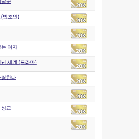
배달꾼
 (법조인)
없는 여자
난 세계 (드라마)
사랑한다
 성교