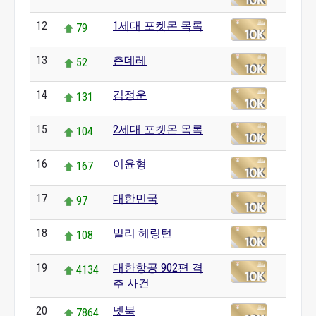
12
1세대 포켓몬 목록
79
13
츤데레
52
14
김정운
131
15
2세대 포켓몬 목록
104
16
이윤형
167
17
대한민국
97
18
빌리 헤링턴
108
19
대한항공 902편 격
4134
추 사건
20
넷북
7864