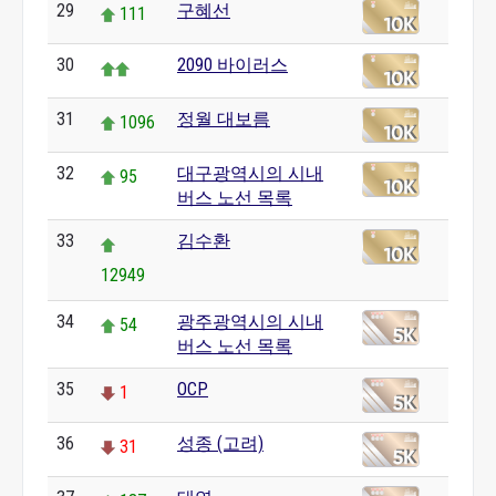
29
구혜선
111
30
2090 바이러스
31
정월 대보름
1096
32
대구광역시의 시내
95
버스 노선 목록
33
김수환
12949
34
광주광역시의 시내
54
버스 노선 목록
35
OCP
1
36
성종 (고려)
31