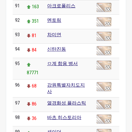
91
아크로폴리스
163
92
멘토링
351
93
차미연
81
94
신탄진동
84
95
ㅁ계 합용 병서
87771
96
강원특별자치도지
68
사
97
열경화성 플라스틱
86
98
바츠 히스토리아
36
99
셰이더