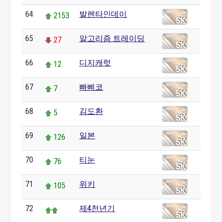
64
발렌타인데이
2153
65
알고리즘 트레이딩
27
66
디지캐럿
12
67
빠삐코
7
68
김도환
5
69
일본
126
70
티눈
76
71
위키
105
72
제4천년기