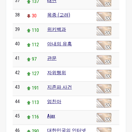
37
태연
137
38
목종 (고려)
30
39
위키백과
110
40
아내의 유혹
112
41
관문
97
42
자위행위
127
43
지존파 사건
191
44
엄친아
113
45
Ajax
116
46
대한민국의 인터넷
290