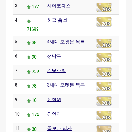
3
사이코패스
177
4
한글 음절
71699
5
4세대 포켓몬 목록
38
6
정남규
90
7
워낭소리
759
8
3세대 포켓몬 목록
78
9
신창원
16
10
김연아
174
11
꽃보다 남자
30