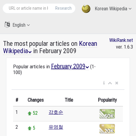
Research
Korean Wikipedia
English
WikiRank.net
The most popular articles on
Korean
ver. 1.6.3
Wikipedia
in February 2009
February 2009
Popular articles in
(1-
100)
#
Changes
Title
Popularity
1
강호순
52
2
유영철
5