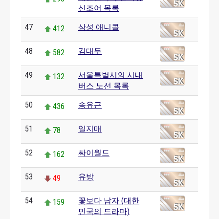
신조어 목록
47
삼성 애니콜
412
48
김대두
582
49
서울특별시의 시내
132
버스 노선 목록
50
송유근
436
51
일지매
78
52
싸이월드
162
53
유방
49
54
꽃보다 남자 (대한
159
민국의 드라마)