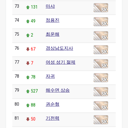
73
마샤
131
74
정용진
49
75
최운해
2
76
경상남도지사
67
77
여성 성기 절제
7
78
자귀
78
79
해수면 상승
527
80
권순형
88
81
기전력
50