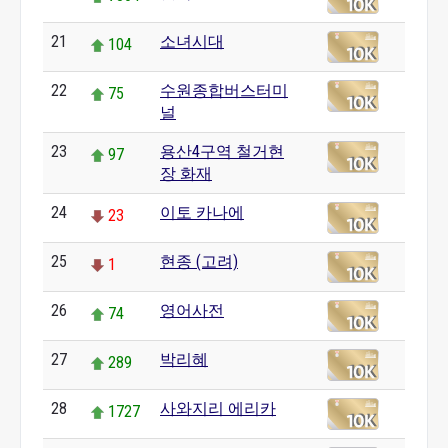
21
소녀시대
104
22
수원종합버스터미
75
널
23
용산4구역 철거현
97
장 화재
24
이토 카나에
23
25
현종 (고려)
1
26
영어사전
74
27
박리혜
289
28
사와지리 에리카
1727