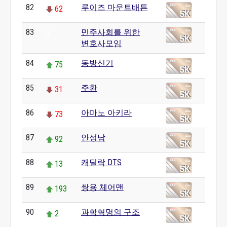
82
루이즈 마운트배튼
62
83
민주사회를 위한
0
변호사모임
84
동방신기
75
85
주환
31
86
아마노 아키라
73
87
안성남
92
88
캐딜락 DTS
13
89
쌍용 체어맨
193
90
과학혁명의 구조
2