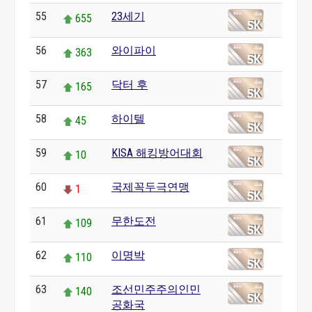
55
23세기
655
56
와이파이
363
57
닥터 후
165
58
하이텔
45
59
KISA 해킹방어대회
10
60
국제꼭두극연맹
1
61
무한도전
109
62
이명박
110
63
조선민주주의인민
140
공화국