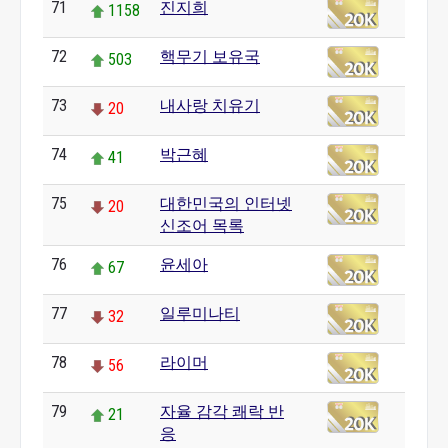
71
진지희
1158
72
핵무기 보유국
503
73
내사랑 치유기
20
74
박근혜
41
75
대한민국의 인터넷
20
신조어 목록
76
윤세아
67
77
일루미나티
32
78
라이머
56
79
자율 감각 쾌락 반
21
응