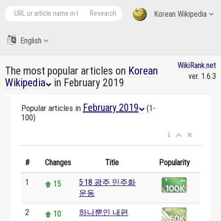
Research
Korean Wikipedia
English
WikiRank.net
The most popular articles on
Korean
ver. 1.6.3
Wikipedia
in February 2019
February 2019
Popular articles in
(1-
100)
#
Changes
Title
Popularity
1
5·18 광주 민주화
15
운동
2
하나뿐인 내편
10