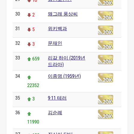
10
30
왜그래 풍상씨
2
31
위키백과
5
32
문재인
3
33
리갈 하이 (2019년
659
드라마)
34
이종명 (1959년)
22352
35
9·11 테러
3
36
김순례
11990