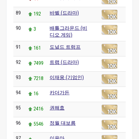
89
바벨 (드라마)
192
90
배틀그라운드 (비
3
디오 게임)
91
도널드 트럼프
161
92
트랩 (드라마)
7499
93
이재웅 (기업인)
7218
94
카더가든
16
95
권해효
2416
96
정월 대보름
5546
97
이용마