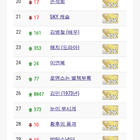
20
손석희
17
21
SKY 캐슬
17
22
김병철 (배우)
161
23
해치 (드라마)
353
24
이연복
24
25
로맨스는 별책부록
77
26
김민 (1973년)
8847
27
눈이 부시게
373
28
황후의 품격
10
29
방탄소년단