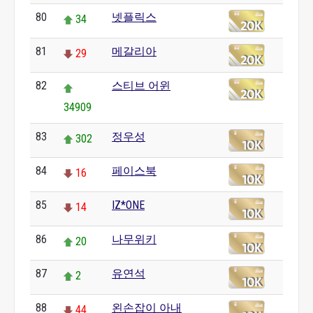
80
넷플릭스
34
81
메갈리아
29
82
스티브 어윈
34909
83
정우성
302
84
페이스북
16
85
IZ*ONE
14
86
나무위키
20
87
유연석
2
88
왼손잡이 아내
44