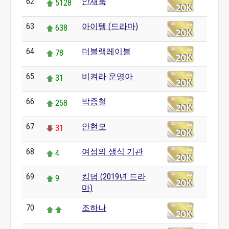
62
안재욱
5128
63
아이템 (드라마)
638
64
더블랙레이블
78
65
비켜라 운명아
31
66
박종철
258
67
안현모
31
68
여성의 생식 기관
4
69
킹덤 (2019년 드라
9
마)
70
조하나