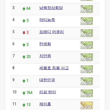
3
남북정상회담
64
4
악티늄족
3
5
프레디 머큐리
3
6
탄생화
3
7
지만원
20
8
세월호 침몰 사고
0
9
대한민국
1
10
리갈 하이
764
11
제이홉
13