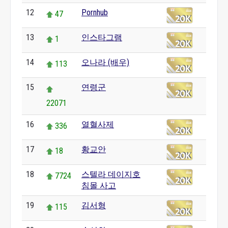
12
Pornhub
47
13
인스타그램
1
14
오나라 (배우)
113
15
연령군
22071
16
열혈사제
336
17
황교안
18
18
스텔라 데이지호
7724
침몰 사고
19
김서형
115