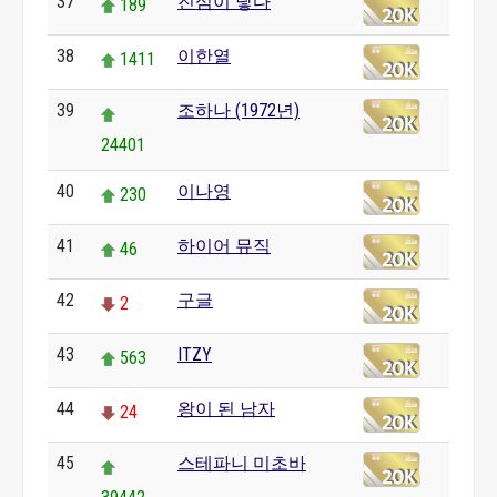
37
진심이 닿다
189
38
이한열
1411
39
조하나 (1972년)
24401
40
이나영
230
41
하이어 뮤직
46
42
구글
2
43
ITZY
563
44
왕이 된 남자
24
45
스테파니 미초바