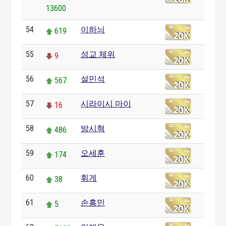
13600
54
이하늬
619
55
성교 체위
9
56
설민석
567
57
시라이시 마이
16
58
방시혁
486
59
오세훈
174
60
휘게
38
61
손흥민
5